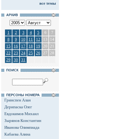
все темы
АРХИВ
1
2
3
4
5
6
7
8
9
10
11
12
13
14
15
16
17
18
19
20
21
22
23
24
25
26
27
28
29
30
31
ПОИСК
ПЕРСОНЫ НОМЕРА
Гринспен Алан
Дерипаска Олег
Евдокимов Михаил
Зырянов Константин
Иванова Олимпиада
Кабаева Алина