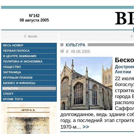
N°142
08 августа 2005
//
Архив
/
КУЛЬТУРА
ВЕСЬ НОМЕР
ПЕРВАЯ ПОЛОСА
//
08.08.2005
В ЦЕНТРЕ ВНИМАНИЯ
Беско
ПОЛИТИКА И ЭКОНОМИКА
Дострое
ОБЩЕСТВО
Англии
ЗАГРАНИЦА
22 июля
КРУПНЫМ ПЛАНОМ
БИЗНЕС И ФИНАНСЫ
богослу
КУЛЬТУРА
строите
СПОРТ
города 
КРОМЕ ТОГО
располо
Саффол
долгожданное, ведь здание со
году, а последний этап строит
>>
1970-м...