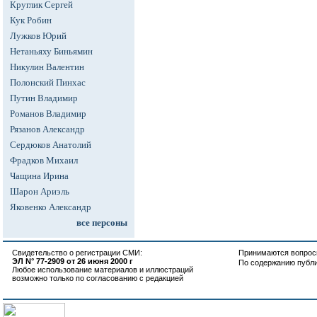
Круглик Сергей
Кук Робин
Лужков Юрий
Нетаньяху Биньямин
Никулин Валентин
Полонский Пинхас
Путин Владимир
Романов Владимир
Рязанов Александр
Сердюков Анатолий
Фрадков Михаил
Чащина Ирина
Шарон Ариэль
Яковенко Александр
все персоны
Свидетельство о регистрации СМИ:
Принимаются вопросы
ЭЛ N° 77-2909 от 26 июня 2000 г
По содержанию публ
Любое использование материалов и иллюстраций
возможно только по согласованию с редакцией