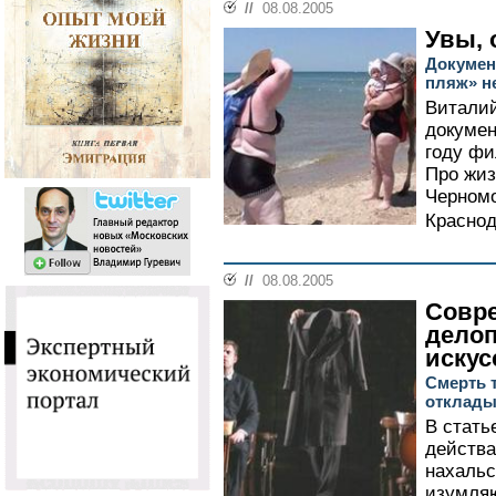
//
08.08.2005
Увы, 
Докумен
пляж» н
Виталий
докумен
году фи
Про жи
Черном
Краснод
//
08.08.2005
Совр
дело
искус
Смерть т
отклады
В стать
действа
нахальс
изумляю