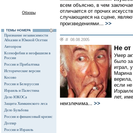
всем объясню, в чем заключае
отличается от прочих искусств
Обзоры
случающиеся на сцене, являю
>>
произведениями...
ТЕМЫ НОМЕРА
Признание независимости
//
08.08.2005
Абхазии и Южной Осетии
Автопром
Не от
Ксенофобия и неофашизм в
Умер ак
России
было за
Россия и Прибалтика
играл, 
Исторические версии
Марина 
Косово
верила,
Россия и Белоруссия
если не
Израиль и Палестина
Израиле
лет, им
Дело ЮКОСа
>>
неизлечима...
Защита Химкинского леса
Дело Бульбова
Россия и финансовый кризис
Доллар
Россия и Израиль