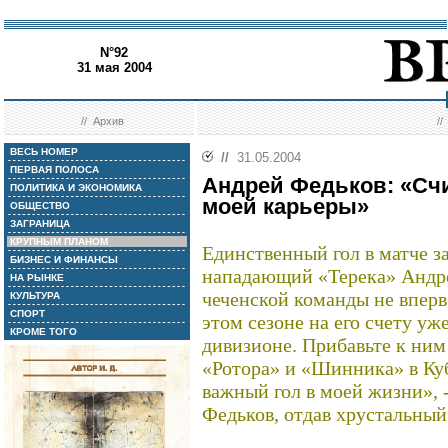
N°92
31 мая 2004
//
Архив
/
ВЕСЬ НОМЕР
//
31.05.2004
ПЕРВАЯ ПОЛОСА
Андрей Федьков: «Сч
ПОЛИТИКА И ЭКОНОМИКА
моей карьеры»
ОБЩЕСТВО
ЗАГРАНИЦА
КРУПНЫМ ПЛАНОМ
Единственный гол в матче з
БИЗНЕС И ФИНАНСЫ
нападающий «Терека» Анд
НА РЫНКЕ
чеченской команды не вперв
КУЛЬТУРА
СПОРТ
этом сезоне на его счету уж
КРОМЕ ТОГО
дивизионе. Прибавьте к ним 
«Ротора» и «Шинника» в Куб
важный гол в моей жизни», 
Федьков, отдав хрустальный