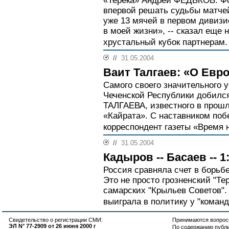
«Терека» Андрей ФЕДЬКОВ. Фо
впервой решать судьбы матчей 
уже 13 мячей в первом дивизи
в моей жизни», -- сказал еще 
хрустальный кубок партнерам.
//
31.05.2004
Ваит Талгаев: «О Евр
Самого своего значительного 
Чеченской Республики добилс
ТАЛГАЕВА, известного в прош
«Кайрата». С наставником по
корреспондент газеты «Время
//
31.05.2004
Кадыров -- Басаев -- 1
Россия сравняла счет в борьб
Это не просто грозненский "Те
самарских "Крыльев Советов".
выиграла в политику у "коман
Свидетельство о регистрации СМИ:
Принимаются вопросы
ЭЛ N° 77-2909 от 26 июня 2000 г
По содержанию публ