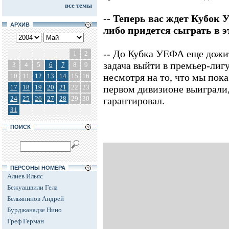
все темы
-- Теперь вас ждет Кубок 
АРХИВ
либо придется сыграть в 
-- До Кубка УЕФА еще дожит
1
2
задача выйти в премьер-лигу
3
4
5
6
7
8
9
несмотря на то, что мы пока
10
11
12
13
14
15
16
17
18
19
20
21
22
23
первом дивизионе выиграли
24
25
26
27
28
29
30
гарантировал.
31
ПОИСК
ПЕРСОНЫ НОМЕРА
Алиев Ильяс
Бежуашвили Гела
Бельянинов Андрей
Бурджанадзе Нино
Греф Герман