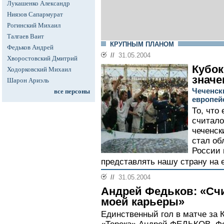
Лукашенко Александр
Ниязов Сапармурат
Рогинский Михаил
Талгаев Ваит
КРУПНЫМ ПЛАНОМ
Федьков Андрей
//
31.05.2004
Хворостовский Дмитрий
Кубок
Ходорковский Михаил
значе
Шарон Ариэль
Чеченск
все персоны
европей
То, что
считало
чеченск
стал об
России 
представлять нашу страну на е
//
31.05.2004
Андрей Федьков: «Сч
моей карьеры»
Единственный гол в матче за