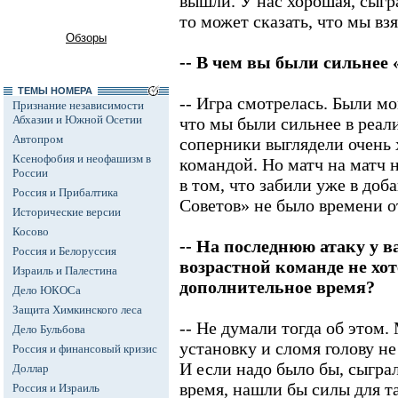
вышли. У нас хорошая, сыгра
то может сказать, что мы взя
Обзоры
-- В чем вы были сильнее
ТЕМЫ НОМЕРА
-- Игра смотрелась. Были мо
Признание независимости
Абхазии и Южной Осетии
что мы были сильнее в реал
Автопром
соперники выглядели очень 
Ксенофобия и неофашизм в
командой. Но матч на матч 
России
в том, что забили уже в доб
Россия и Прибалтика
Советов» не было времени о
Исторические версии
Косово
-- На последнюю атаку у в
Россия и Белоруссия
возрастной команде не хот
Израиль и Палестина
дополнительное время?
Дело ЮКОСа
Защита Химкинского леса
-- Не думали тогда об этом
Дело Бульбова
установку и сломя голову н
Россия и финансовый кризис
И если надо было бы, сыгра
Доллар
время, нашли бы силы для та
Россия и Израиль