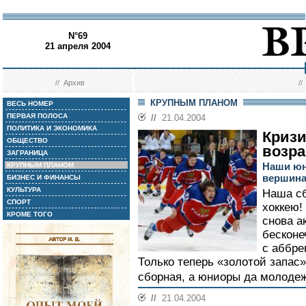
N°69
21 апреля 2004
//
Архив
/
КРУПНЫМ ПЛАНОМ
ВЕСЬ НОМЕР
ПЕРВАЯ ПОЛОСА
//
21.04.2004
ПОЛИТИКА И ЭКОНОМИКА
Кризи
ОБЩЕСТВО
возра
ЗАГРАНИЦА
Наши юн
КРУПНЫМ ПЛАНОМ
вершина
БИЗНЕС И ФИНАНСЫ
КУЛЬТУРА
Наша сб
СПОРТ
хоккею!
КРОМЕ ТОГО
снова а
бесконе
с аббре
Только теперь «золотой запас»
сборная, а юниоры да молодеж
//
21.04.2004