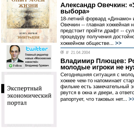
Александр Овечкин: «
выбора»
18-летний форвард «Динамо» 
Овечкин -- главная хоккейная 
предстоит пройти драфт -- с
процедуру получения достойно
>>
хоккейном обществе...
//
21.04.2004
Владимир Плющев: Ро
молодые игроки не н
Сегодняшняя ситуация с моло
хоккее чем-то напоминает ста
фильме есть замечательный эп
рвутся в окна и двери, а отве
>
рапортует, что таковых нет...