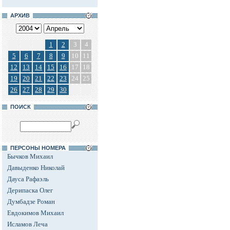
АРХИВ
1
2
3
4
5
6
7
8
9
10
11
12
13
14
15
16
17
18
19
20
21
22
23
24
25
26
27
28
29
30
ПОИСК
ПЕРСОНЫ НОМЕРА
Бычков Михаил
Давыденко Николай
Дауса Рафаэль
Дерипаска Олег
Думбадзе Роман
Евдокимов Михаил
Исламов Леча