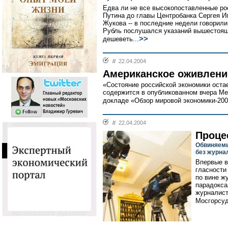
Едва ли не все высокопоставленные рос
Путина до главы Центробанка Сергея И
Жукова -- в последние недели говорили
Рубль послушался указаний вышестоящ
>>
дешеветь...
//
22.04.2004
Американское оживлени
«Состояние российской экономики оста
содержится в опубликованном вчера 
докладе «Обзор мировой экономики-2004
//
22.04.2004
Проце
Обвиняемы
без журна
Впервые в
гласности
по вине ж
парадокса
журналис
Мосгорсуд