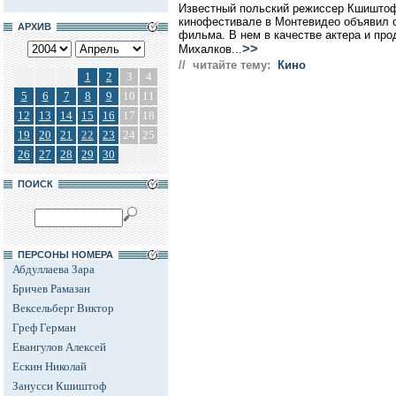
Известный польский режиссер Кшиштоф
кинофестивале в Монтевидео объявил о
АРХИВ
фильма. В нем в качестве актера и пр
>>
Михалков...
// читайте тему:
Кино
1
2
3
4
5
6
7
8
9
10
11
12
13
14
15
16
17
18
19
20
21
22
23
24
25
26
27
28
29
30
ПОИСК
ПЕРСОНЫ НОМЕРА
Абдуллаева Зара
Бричев Рамазан
Вексельберг Виктор
Греф Герман
Евангулов Алексей
Ескин Николай
Занусси Кшиштоф