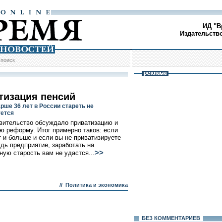
ИД "В
Издательств
/
поиск
тизация пенсий
рше 36 лет в России стареть не
ется
вительство обсуждало приватизацию и
ю реформу. Итог примерно таков: если
т и больше и если вы не приватизируете
удь предприятие, заработать на
>>
ную старость вам не удастся...
//
Политика и экономика
БЕЗ КОМMЕНТАРИЕВ