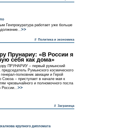
ло
ым Генпрокуратура работает уже больше
>>
должение...
//
Политика и экономика
ру Прунариу: «В России я
вую себя как дома»
ору ПРУНАРИУ -- первый румынский
, председатель Румынского космического
, генерал-полковник авиации и Герой
о Союза -- приступает в начале мая к
тям чрезвычайного и полномочного посла
>>
 России...
//
Заграница
халкова крупного дипломата