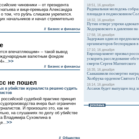
сийские чиновники -- от президента
18:51, 16 декабря
Радикальная молодежь собрал
гнатьева и вице-премьера Александра
площади в подмосковном Со
 о том, что рубль слишком укрепился.
их начальников и начал стремительно
18:32, 16 декабря
Путин отверг упреки адвокат
Ходорковского в давлении на 
//
Бизнес и финансы
17:58, 16 декабря
Задержан один из предполаг
организаторов беспорядков 
е
17:10, 16 декабря
ется впечатляющим» -- такой вывод
Европарламент призвал росси
Международным валютным фондом
ускорить расследование обст
>>
»...
смерти Сергея Магнитского
//
Бизнес и финансы
16:35, 16 декабря
Саакашвили посмертно награ
Холбрука орденом Святого Г
сс не пошел
16:14, 16 декабря
Ассанж будет выпущен под з
х в убийстве журналиста решено судить
листов
 российской судебной практике принцип
 судопроизводства вчера был ограничен
урналистов. И произошло это, как ни
льно, на слушаниях по делу об убийстве
та Владимира Сухомлина в
>>
е...
//
Общество