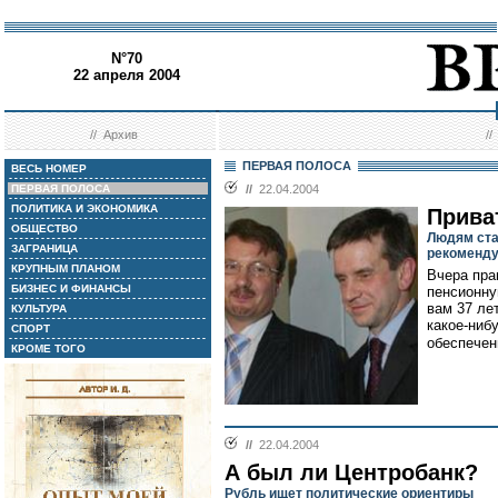
N°70
22 апреля 2004
//
Архив
/
ПЕРВАЯ ПОЛОСА
ВЕСЬ НОМЕР
ПЕРВАЯ ПОЛОСА
//
22.04.2004
ПОЛИТИКА И ЭКОНОМИКА
Прива
ОБЩЕСТВО
Людям ста
ЗАГРАНИЦА
рекоменду
КРУПНЫМ ПЛАНОМ
Вчера пра
БИЗНЕС И ФИНАНСЫ
пенсионну
вам 37 ле
КУЛЬТУРА
какое-ниб
СПОРТ
обеспечен
КРОМЕ ТОГО
//
22.04.2004
А был ли Центробанк?
Рубль ищет политические ориентиры