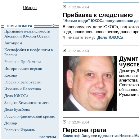
Обзоры
//
22.04.2004
Прибавка к следствию
"Новые люди" ЮКОСа получили свое де
ТЕМЫ НОМЕРА
В злополучном деле ЮКОСа, над котор
Признание независимости
года, появилось новое неожиданное про
Абхазии и Южной Осетии
// читайте тему:
Дело ЮКОСа
Автопром
Ксенофобия и неофашизм в
//
22.04.2004
России
Думит
Россия и Прибалтика
чувст
Исторические версии
Думитру-Д
Косово
космонавт
агентства
Россия и Белоруссия
Советског
Израиль и Палестина
обязаннос
Румынии в
Дело ЮКОСа
Защита Химкинского леса
Дело Бульбова
Россия и финансовый кризис
//
22.04.2004
Доллар
Персона грата
Россия и Израиль
Кшиштоф Занусси сделает из Никиты Ми
все темы