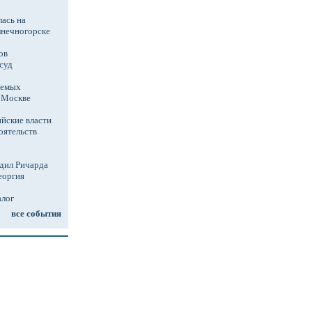
ась на
лнечногорске
ов
суд
аемых
в Москве
йские власти
оятельств
дил Ричарда
еоргия
алог
все события