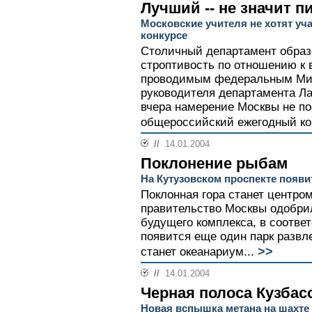
Лучший -- не значит п
Московские учителя не хотят уч
конкурсе
Столичный департамент образ
строптивость по отношению к
проводимым федеральным Мин
руководителя департамента Л
вчера намерение Москвы не п
общероссийский ежегодный кон
//
14.01.2004
Поклонение рыбам
На Кутузовском проспекте появи
Поклонная гора станет центро
правительство Москвы одобри
будущего комплекса, в соотве
появится еще один парк развл
>>
станет океанариум...
//
14.01.2004
Черная полоса Кузбас
Новая вспышка метана на шахте