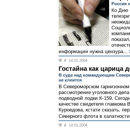
Россия 
Ко Дню 
телезри
неожид
Социоло
компан
показал
отечест
информации нужна цензура...
//
14.01.2004
Гостайна как царица 
В суде над командующим Север
не клеится
В Североморском гарнизонном
рассмотрение уголовного дела
подводной лодки К-159. Сегод
качестве свидетеля главкома
Куроедова, кстати сказать, п
Северного флота в халатности.
//
14.01.2004