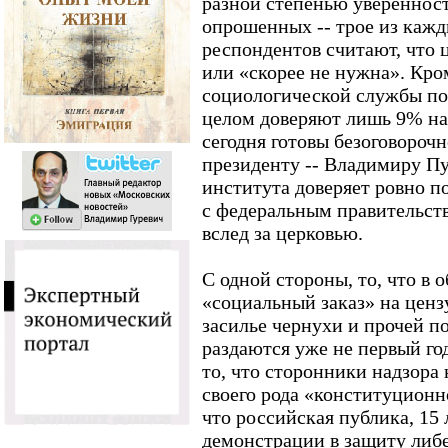
разной степенью увереннос
опрошенных -- трое из каж
респондентов считают, что 
или «скорее не нужна». Кром
социологической службы по
целом доверяют лишь 9% на
сегодня готовы безоговорочн
президенту -- Владимиру П
института доверяет ровно 
с федеральным правительство
вслед за церковью.
С одной стороны, то, что в
«социальный заказ» на ценз
засилье чернухи и прочей п
раздаются уже не первый го
то, что сторонники надзора
своего рода «конституционн
что российская публика, 15 
демонстрации в защиту либе