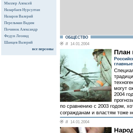
Миллер Алексей
Назарбаев Нурсултан
Назаров Валерий
Перельман Вадим
Починок Александр
Федун Леонид
ОБЩЕСТВО
Шанцев Валерий
//
14.01.2004
все персоны
План 
Российс
главные
Специал
традици
техноге
могут о
2004 го
прогноз
по сравнению с 2003 годом, хо
согражданам и властям тоже н
//
14.01.2004
Народ