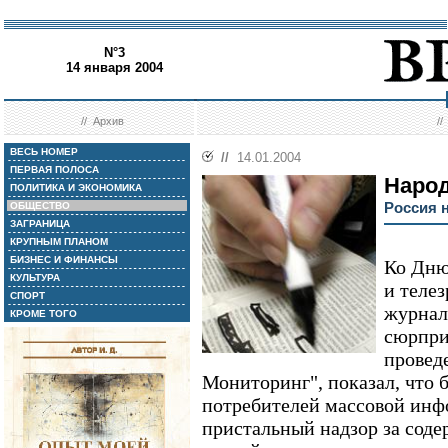
N°3
14 января 2004
//
Архив
/
ВЕСЬ НОМЕР
//
14.01.2004
ПЕРВАЯ ПОЛОСА
Народ
ПОЛИТИКА И ЭКОНОМИКА
Россия 
ОБЩЕСТВО
ЗАГРАНИЦА
КРУПНЫМ ПЛАНОМ
БИЗНЕС И ФИНАНСЫ
Ко Дню
КУЛЬТУРА
и теле
СПОРТ
журнал
КРОМЕ ТОГО
сюрпри
провед
Мониторинг", показал, что 
потребителей массовой инф
пристальный надзор за соде