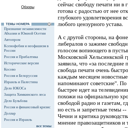
сейчас свободу печати ни в 
Обзоры
готова с радостью от нее отк
глубокого удовлетворения в
любого цензурного устава.
ТЕМЫ НОМЕРА
Признание независимости
Абхазии и Южной Осетии
А с другой стороны, на фон
Автопром
либералов о зажиме свободн
Ксенофобия и неофашизм в
голосом вопиющего в пустын
России
Московской Хельсинкской 
Россия и Прибалтика
заявила, что «за последние 
Исторические версии
свобода печати очень быстро
Косово
Россия и Белоруссия
каждым месяцем новостные
Израиль и Палестина
напоминают советские". По 
Дело ЮКОСа
быстрее идет на телевидении
Защита Химкинского леса
похожи на официальную хрон
Дело Бульбова
свободой радио и газетам, г
Россия и финансовый кризис
но есть и запретные темы -
Доллар
Чечни и критика руководств
Россия и Израиль
мнение правозащитников и т
все темы