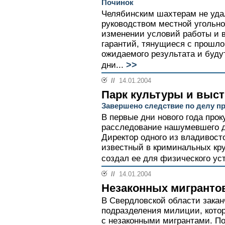
Починок
Челябинским шахтерам не уда
руководством местной угольно
изменении условий работы и 
гарантий, тянущиеся с прошлог
ожидаемого результата и буд
>>
дни...
//
14.01.2004
Парк культуры и выс
Завершено следствие по делу п
В первые дни нового года про
расследование нашумевшего д
Директор одного из владивосто
известный в криминальных кр
создал ее для физического уст
//
14.01.2004
Незаконных мигранто
В Свердловской области зака
подразделения милиции, кото
с незаконными мигрантами. П