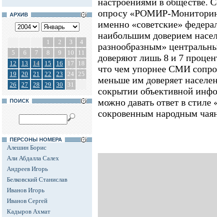
настроениями в обществе. 
опросу «РОМИР-Мониторинг
АРХИВ
именно «советские» федера
наибольшим доверием населе
1
2
3
4
разнообразным» центральны
5
6
7
8
9
10
11
доверяют лишь 8 и 7 процен
12
13
14
15
16
17
18
что чем упорнее СМИ сопро
19
20
21
22
23
24
25
меньше им доверяет населен
26
27
28
29
30
31
сокрытии объективной инф
можно давать ответ в стиле 
ПОИСК
сокровенным народным чая
ПЕРСОНЫ НОМЕРА
Алешин Борис
Али Абдалла Салех
Андреев Игорь
Белковский Станислав
Иванов Игорь
Иванов Сергей
Кадыров Ахмат