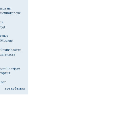
ась на
лнечногорске
ов
суд
аемых
в Москве
йские власти
оятельств
дил Ричарда
еоргия
алог
все события