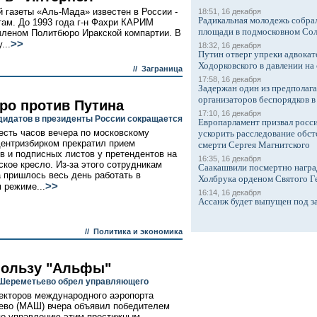
 газеты «Аль-Мада» известен в России -
18:51, 16 декабря
Радикальная молодежь собрал
там. До 1993 года г-н Фахри КАРИМ
площади в подмосковном Со
 членом Политбюро Иракской компартии. В
>>
...
18:32, 16 декабря
Путин отверг упреки адвокат
Ходорковского в давлении на 
//
Заграница
17:58, 16 декабря
Задержан один из предполаг
организаторов беспорядков 
ро против Путина
17:10, 16 декабря
дидатов в президенты России сокращается
Европарламент призвал росси
есть часов вечера по московскому
ускорить расследование обст
ентризбирком прекратил прием
смерти Сергея Магнитского
в и подписных листов у претендентов на
16:35, 16 декабря
ское кресло. Из-за этого сотрудникам
Саакашвили посмертно награ
 пришлось весь день работать в
Холбрука орденом Святого Г
>>
 режиме...
16:14, 16 декабря
Ассанж будет выпущен под з
//
Политика и экономика
 пользу "Альфы"
Шереметьево обрел управляющего
екторов международного аэропорта
во (МАШ) вчера объявил победителем
по управлению этим престижным