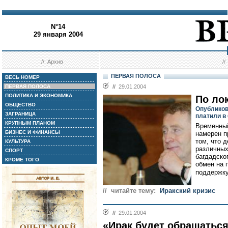
N°14
29 января 2004
//
Архив
/
ПЕРВАЯ ПОЛОСА
ВЕСЬ НОМЕР
ПЕРВАЯ ПОЛОСА
//
29.01.2004
ПОЛИТИКА И ЭКОНОМИКА
По ло
ОБЩЕСТВО
Опубликов
ЗАГРАНИЦА
платили в
КРУПНЫМ ПЛАНОМ
Временный
БИЗНЕС И ФИНАНСЫ
намерен п
том, что 
КУЛЬТУРА
различных
СПОРТ
багдадско
КРОМЕ ТОГО
обмен на 
поддержку
// читайте тему:
Иракский кризис
//
29.01.2004
«Ирак будет обращаться