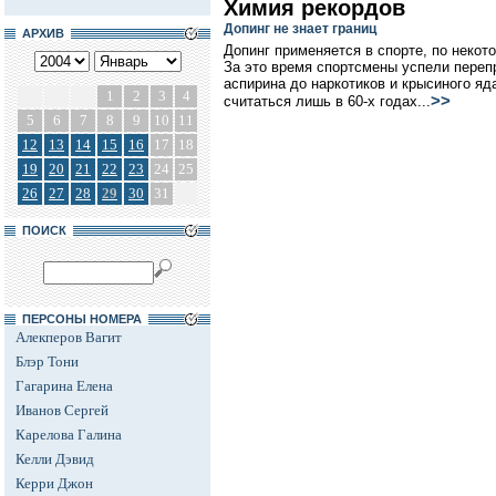
Химия рекордов
Допинг не знает границ
АРХИВ
Допинг применяется в спорте, по некот
За это время спортсмены успели перепр
аспирина до наркотиков и крысиного яд
1
2
3
4
>>
считаться лишь в 60-х годах...
5
6
7
8
9
10
11
12
13
14
15
16
17
18
19
20
21
22
23
24
25
26
27
28
29
30
31
ПОИСК
ПЕРСОНЫ НОМЕРА
Алекперов Вагит
Блэр Тони
Гагарина Елена
Иванов Сергей
Карелова Галина
Келли Дэвид
Керри Джон