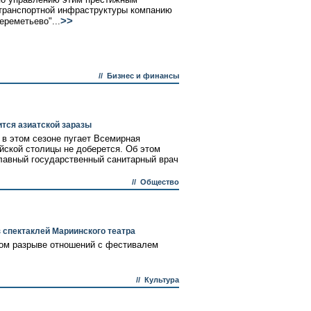
транспортной инфраструктуры компанию
>>
реметьево"...
//
Бизнес и финансы
тся азиатской заразы
 в этом сезоне пугает Всемирная
йской столицы не доберется. Об этом
лавный государственный санитарный врач
//
Общество
 спектаклей Мариинского театра
ком разрыве отношений с фестивалем
//
Культура