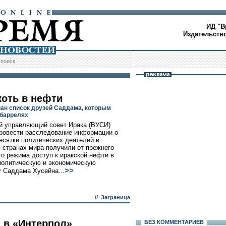
ИД "В
Издательств
/
поиск
коть в нефти
ан список друзей Саддама, которым
 баррелях
 управляющий совет Ирака (ВУСИ)
ровести расследование информации о
десятки политических деятелей в
 странах мира получили от прежнего
го режима доступ к иракской нефти в
политическую и экономическую
>>
 Саддама Хусейна...
//
Заграница
 в «Интерпол»
БЕЗ КОМMЕНТАРИЕВ