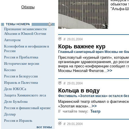
объектом 
Обзоры
"Альфа-Ше
ТЕМЫ НОМЕРА
Признание независимости
Абхазии и Южной Осетии
//
29.01.2004
Автопром
Корь важнее кур
Ксенофобия и неофашизм в
России
Главный санитарный врач Москвы не бои
Россия и Прибалтика
Пресловутый «куриный грипп», которым
организации здравоохранения, до росси
Исторические версии
вчера на пресс-конференции сообщил г
Косово
>>
Москвы Николай Филатов...
Россия и Белоруссия
Израиль и Палестина
//
29.01.2004
Дело ЮКОСа
Кольца в воду
Защита Химкинского леса
Фестиваль «Золотая маска» остался без
Дело Бульбова
Мариинский театр объявил о фактичес
>>
«Золотая маска»...
Россия и финансовый кризис
// читайте тему:
Театр
Доллар
Россия и Израиль
//
29.01.2004
все темы