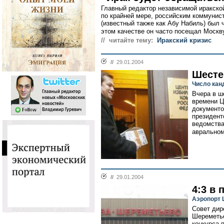
Главный редактор независимой иракской
по крайней мере, российским коммунис
(известный также как Абу Набиль) был
этом качестве он часто посещал Москву
// читайте тему:
Иракский кризис
//
29.01.2004
Шесте
Число кан
Вчера в ш
времени Ц
документо
президент
ведомства
авральном
//
29.01.2004
4:3 в
Аэропорт 
Совет дир
Шереметье
конкурса 