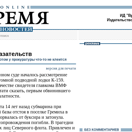
ИД "В
Издательств
/
поиск
казательств
ом у прокуратуры что-то не клеится
версия для печати
ном суде началось рассмотрение
атомной подводной лодки К-159.
качестве свидетеля главкома ВМФ
тати сказать, первым обвинившего
алатности.
та 14 лет назад субмарина при
 базы отстоя в поселке Гремиха в
рвалась от буксира и затонула.
 сопровождения погибли. В трагедии
х лиц Северного флота. Привлечен и
БЕЗ КОМMЕНТАРИЕВ