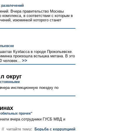
к развлечений
чений. Вчера правительство Москвы
 комплекса, в соответствии с которым в
чений, изюминкой которого станет
опьевске
шахтах Кузбасса в городе Прокопьевске.
Зиминка произошла вспышка метана. В это
>>
 человек...
л округ
постоянными
вчера инспекционную поездку по
инах
мобильных прачек"
чили вчера сотрудники ГУСБ МВД и
// читайте тему:
Борьба с коррупцией