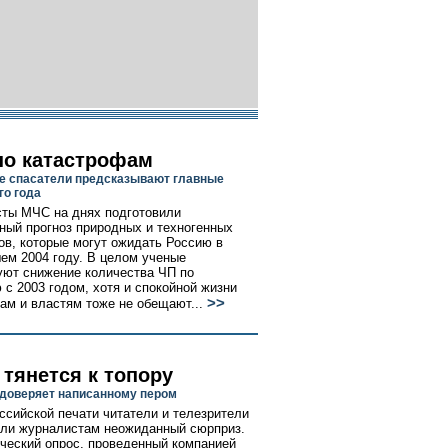
по катастрофам
е спасатели предсказывают главные
го года
ты МЧС на днях подготовили
ный прогноз природных и техногенных
ов, которые могут ожидать Россию в
ем 2004 году. В целом ученые
уют снижение количества ЧП по
 с 2003 годом, хотя и спокойной жизни
>>
ам и властям тоже не обещают...
 тянется к топору
 доверяет написанному пером
ссийской печати читатели и телезрители
ли журналистам неожиданный сюрприз.
ческий опрос, проведенный компанией