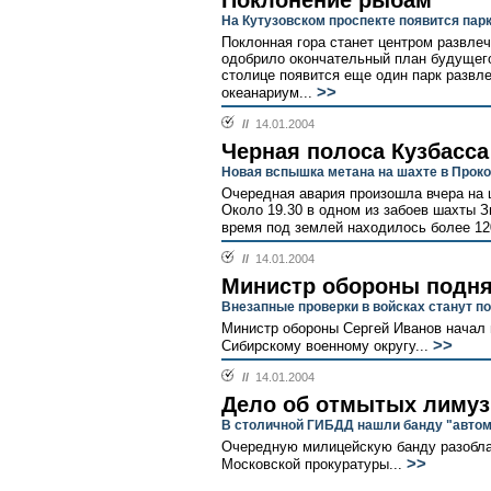
Поклонение рыбам
На Кутузовском проспекте появится пар
Поклонная гора станет центром развле
одобрило окончательный план будущего
столице появится еще один парк развле
>>
океанариум...
//
14.01.2004
Черная полоса Кузбасса
Новая вспышка метана на шахте в Прок
Очередная авария произошла вчера на 
Около 19.30 в одном из забоев шахты 
время под землей находилось более 120
//
14.01.2004
Министр обороны подня
Внезапные проверки в войсках станут 
Министр обороны Сергей Иванов начал 
>>
Сибирскому военному округу...
//
14.01.2004
Дело об отмытых лимуз
В столичной ГИБДД нашли банду "авто
Очередную милицейскую банду разобла
>>
Московской прокуратуры...