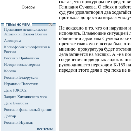
сказал, что прокуроры не представ
Геннадия Сучкова. О сбоях в работе
Обзоры
суд уже удовлетворил два ходатайст
протокола допроса адмирала «полу
ТЕМЫ НОМЕРА
Не доказано и то, что он нарушил
Признание независимости
исполнять. Владеющие ситуацией л
Абхазии и Южной Осетии
обвинении адмирала Сучкова каких
Автопром
протеже главкома и всегда был, что
Ксенофобия и неофашизм в
мнению, прокуратура будет отстаив
России
дела затянется на месяцы. А «на по
Россия и Прибалтика
соединения подводных лодок капит
Исторические версии
руководившего переходом К-159 на
передачи этого дела в суд пока не 
Косово
Россия и Белоруссия
Израиль и Палестина
Дело ЮКОСа
Защита Химкинского леса
Дело Бульбова
Россия и финансовый кризис
Доллар
Россия и Израиль
все темы