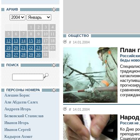
АРХИВ
1
2
3
4
5
6
7
8
9
10
11
ОБЩЕСТВО
12
13
14
15
16
17
18
//
14.01.2004
19
20
21
22
23
24
25
План 
26
27
28
29
30
31
Российски
беды ново
ПОИСК
Специалис
традицион
катаклизм
наступивш
прогнозир
сравнению
ПЕРСОНЫ НОМЕРА
сограждан
Алешин Борис
Али Абдалла Салех
Андреев Игорь
//
14.01.2004
Белковский Станислав
Народ
Иванов Игорь
Россия не
Ко Дню ро
Иванов Сергей
преподнес
Кадыров Ахмат
Социологи