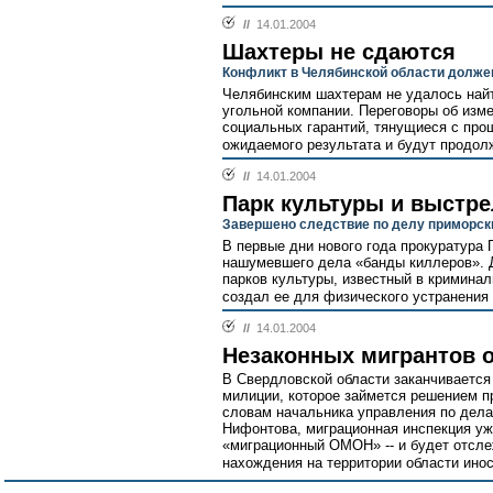
//
14.01.2004
Шахтеры не сдаются
Конфликт в Челябинской области долже
Челябинским шахтерам не удалось найт
угольной компании. Переговоры об изм
социальных гарантий, тянущиеся с прош
ожидаемого результата и будут продол
//
14.01.2004
Парк культуры и выстре
Завершено следствие по делу приморск
В первые дни нового года прокуратура
нашумевшего дела «банды киллеров». Д
парков культуры, известный в кримина
создал ее для физического устранения 
//
14.01.2004
Незаконных мигрантов 
В Свердловской области заканчиваетс
милиции, которое займется решением п
словам начальника управления по дел
Нифонтова, миграционная инспекция уже
«миграционный ОМОН» -- и будет отсле
нахождения на территории области инос