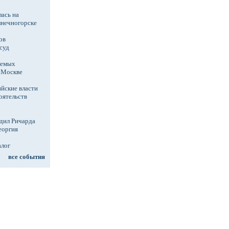
ась на
лнечногорске
ов
суд
аемых
в Москве
йские власти
оятельств
дил Ричарда
еоргия
алог
все события