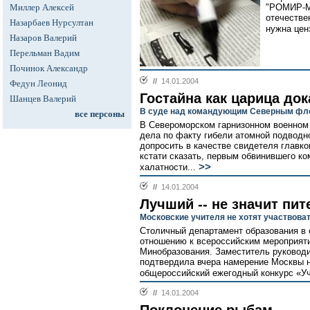
Миллер Алексей
"РОМИР-Мо
отечестве
Назарбаев Нурсултан
нужна ценз
Назаров Валерий
Перельман Вадим
Починок Александр
//
14.01.2004
Федун Леонид
Гостайна как царица до
Шанцев Валерий
В суде над командующим Северным флот
все персоны
В Североморском гарнизонном военном 
дела по факту гибели атомной подводн
допросить в качестве свидетеля глав
кстати сказать, первым обвинившего к
>>
халатности...
//
14.01.2004
Лучший -- не значит пит
Московские учителя не хотят участвова
Столичный департамент образования в 
отношению к всероссийским мероприя
Минобразования. Заместитель руковод
подтвердила вчера намерение Москвы 
общероссийский ежегодный конкурс «Уч
//
14.01.2004