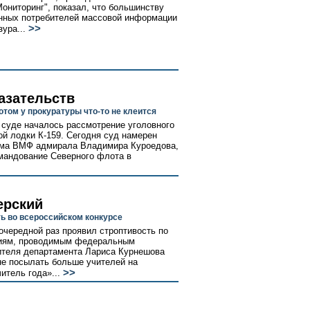
ниторинг", показал, что большинству
нных потребителей массовой информации
>>
ура...
казательств
ом у прокуратуры что-то не клеится
суде началось рассмотрение уголовного
ой лодки К-159. Сегодня суд намерен
кома ВМФ адмирала Владимира Куроедова,
омандование Северного флота в
ерский
ть во всероссийском конкурсе
очередной раз проявил строптивость по
тиям, проводимым федеральным
ителя департамента Лариса Курнешова
не посылать больше учителей на
>>
итель года»...