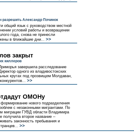
н разрешить Александр Починок
и общий язык с руководством местной
енении условий работы и возвращении
лого года, снова не принесли
>>
жены в ближайшие дни...
лов закрыт
их киллеров
 Приморья завершила расследование
иректор одного из владивостокских
льных кругах под прозвищем Молдаван,
>>
конкурентов...
отдадут ОМОНу
я формирование нового подразделения
роблем с незаконными мигрантами. По
ам миграции ГУВД области Владимира
 получила второе название --
живать законность пребывания и
>>
транцев...