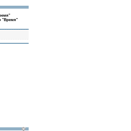
ремя"
о "Время"