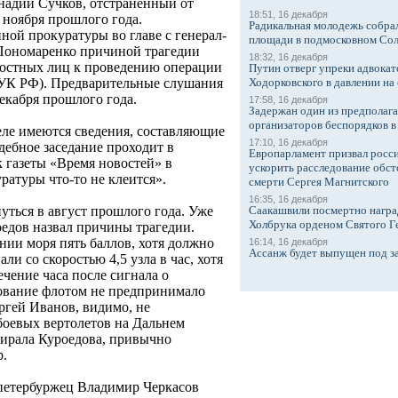
адий Сучков, отстраненный от
18:51, 16 декабря
 ноября прошлого года.
Радикальная молодежь собрал
ной прокуратуры во главе с генерал-
площади в подмосковном Со
Пономаренко причиной трагедии
18:32, 16 декабря
ностных лиц к проведению операции
Путин отверг упреки адвокат
Ходорковского в давлении на 
3 УК РФ). Предварительные слушания
декабря прошлого года.
17:58, 16 декабря
Задержан один из предполаг
организаторов беспорядков 
еле имеются сведения, составляющие
17:10, 16 декабря
дебное заседание проходит в
Европарламент призвал росси
 газеты «Время новостей» в
ускорить расследование обст
ратуры что-то не клеится».
смерти Сергея Магнитского
16:35, 16 декабря
Саакашвили посмертно награ
уться в август прошлого года. Уже
Холбрука орденом Святого Г
едов назвал причины трагедии.
нии моря пять баллов, хотя должно
16:14, 16 декабря
Ассанж будет выпущен под з
ли со скоростью 4,5 узла в час, хотя
ечение часа после сигнала о
дование флотом не предпринимало
гей Иванов, видимо, не
боевых вертолетов на Дальнем
мирала Куроедова, привычно
р.
 петербуржец Владимир Черкасов