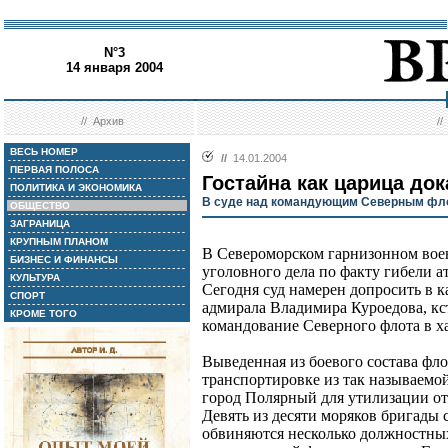
N°3
14 января 2004
//
Архив
/
ВЕСЬ НОМЕР
//
14.01.2004
ПЕРВАЯ ПОЛОСА
Гостайна как царица до
ПОЛИТИКА И ЭКОНОМИКА
В суде над командующим Северным флот
ОБЩЕСТВО
ЗАГРАНИЦА
КРУПНЫМ ПЛАНОМ
В Североморском гарнизонном воен
БИЗНЕС И ФИНАНСЫ
уголовного дела по факту гибели 
КУЛЬТУРА
Сегодня суд намерен допросить в 
СПОРТ
адмирала Владимира Куроедова, кс
КРОМЕ ТОГО
командование Северного флота в х
Выведенная из боевого состава фло
транспортировке из так называемой
город Полярный для утилизации ото
Девять из десяти моряков бригады
обвиняются несколько должностны