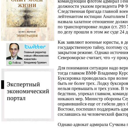
командующий флотом адмирал Генн
должности указом президента РФ 9
Следственная бригада главной воен
лейтенантом юстиции Анатолием 
назвала халатное отношение долж
по транспортировке лодки (ст. 29
по делу прошли в этом же суде 24 
Как заявляют военные юристы, в д
государственную тайну, поэтому су
закрытом режиме. Однако источник
Североморске считает, что «у проку
Для понимания ситуации надо верн
тогда главком ВМФ Владимир Куро
Буксировка проводилась при волне
быть не более трех. Лодку буксирова
нельзя превышать и трех узлов. В т
бедствии, упрекал главком, коман
никаких мер. Министр обороны Сер
оправившийся еще от гибели двух 
Востоке, поспешил поддержать ад
сославшись на человеческий факто
Однако адвокат адмирала Сучкова