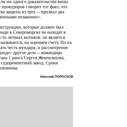
или ни одного доказательства вины
 прокуроров говорит тот факт, что
ва защиты из трех -- признал два
ченными незаконно».
 инструкции, которые должен был
юди в Североморске не находят в
-то личных мотивов: он является
 называется, на хорошем счету. По их
ать честь мундира, и рассмотрение
дходе» другое дело -- командира
ана 1 ранга Сергея Жемчужнова,
 судоремонтный завод. Сроки
назначены.
Николай ПОРОСКОВ