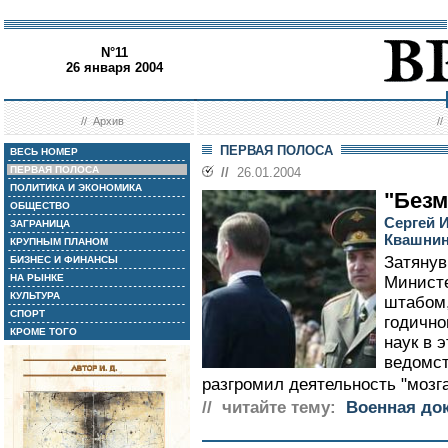
N°11
26 января 2004
//
Архив
/
ПЕРВАЯ ПОЛОСА
ВЕСЬ НОМЕР
ПЕРВАЯ ПОЛОСА
//
26.01.2004
ПОЛИТИКА И ЭКОНОМИКА
"Безм
ОБЩЕСТВО
Сергей 
ЗАГРАНИЦА
Квашни
КРУПНЫМ ПЛАНОМ
Затяну
БИЗНЕС И ФИНАНСЫ
НА РЫНКЕ
Минист
КУЛЬТУРА
штабом,
СПОРТ
годично
КРОМЕ ТОГО
наук в 
ведомст
разгромил деятельность "мозга
// читайте тему:
Военная до