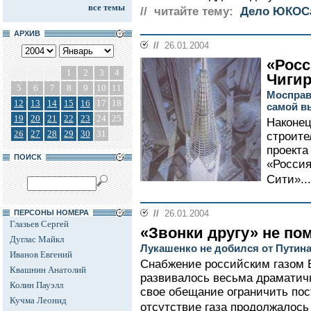
все темы
// читайте тему:
Дело ЮКОС
АРХИВ
//
26.01.2004
«Рос
1
2
3
4
Чигир
5
6
7
8
9
10
11
Мосправ
12
13
14
15
16
17
18
самой в
19
20
21
22
23
24
25
Наконец
26
27
28
29
30
31
строите
проекта
ПОИСК
«Россия
Сити»...
ПЕРСОНЫ НОМЕРА
//
26.01.2004
Глазьев Сергей
«Звонки другу» не по
Дуглас Майкл
Лукашенко не добился от Путина
Иванов Евгений
Снабжение российским газом 
Квашнин Анатолий
развивалось весьма драматичн
Колин Пауэлл
свое обещание ограничить пост
Кучма Леонид
отсутствие газа продолжалось 