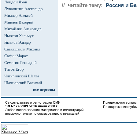
Лондон Яков
// читайте тему:
Россия и Б
Лукашенко Александр
Миллер Алексей
Минаев Валерий
Михайлин Александр
Ньютон Хельмут
Рязанов Эльдар
Саакашвили Михаил
Сафин Марат
Семигин Геннадий
Титов Егор
Чигиринский Шалва
Шахновский Василий
все персоны
Свидетельство о регистрации СМИ:
Принимаются вопросы
ЭЛ N° 77-2909 от 26 июня 2000 г
По содержанию публ
Любое использование материалов и иллюстраций
возможно только по согласованию с редакцией