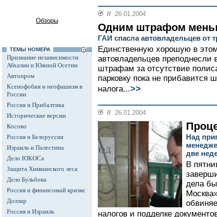
//
26.01.2004
Обзоры
Одним штрафом мень
ГАИ спасла автовладельцев от т
Единственную хорошую в этом
ТЕМЫ НОМЕРА
Признание независимости
автовладельцев преподнесли в
Абхазии и Южной Осетии
штрафам за отсутствие поли
Автопром
парковку пока не прибавится 
Ксенофобия и неофашизм в
>>
налога...
России
Россия и Прибалтика
//
26.01.2004
Исторические версии
Проце
Косово
Над при
Россия и Белоруссия
менедже
Израиль и Палестина
две нед
Дело ЮКОСа
В пятни
Защита Химкинского леса
заверши
Дело Бульбова
дела б
Россия и финансовый кризис
Москва»
Доллар
обвиняе
Россия и Израиль
налогов и подделке документов