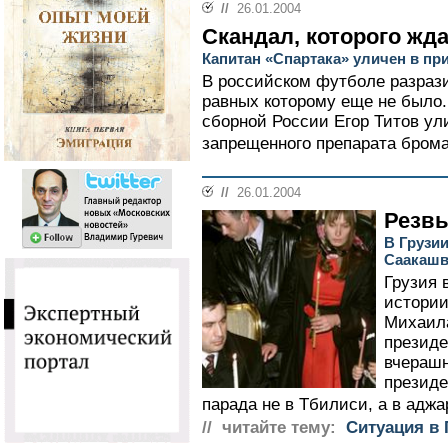
//
26.01.2004
Скандал, которого жд
Капитан «Спартака» уличен в пр
В российском футболе разраз
равных которому еще не было
сборной России Егор Титов ул
запрещенного препарата брома
//
26.01.2004
Резвы
В Грузи
Саакаш
Грузия 
истории
Михаила
президе
вчерашн
президе
парада не в Тбилиси, а в аджа
// читайте тему:
Ситуация в 