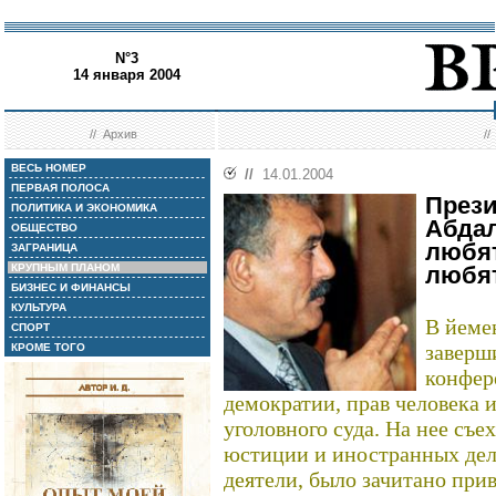
N°3
14 января 2004
//
Архив
/
ВЕСЬ НОМЕР
//
14.01.2004
ПЕРВАЯ ПОЛОСА
Прези
ПОЛИТИКА И ЭКОНОМИКА
Абдал
ОБЩЕСТВО
любят
ЗАГРАНИЦА
КРУПНЫМ ПЛАНОМ
любя
БИЗНЕС И ФИНАНСЫ
КУЛЬТУРА
В йеме
СПОРТ
заверш
КРОМЕ ТОГО
конфер
демократии, прав человека
уголовного суда. На нее съ
юстиции и иностранных дел
деятели, было зачитано прив