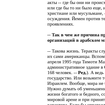
акты -- где бы они ни проис
или где бы то ни было еще, 
христиане или мусульмане, 
осуждения. Йемен против те
проявлениях.
-- Так в чем же причина 
организаций в арабском м
-- Такова жизнь. Теракты с
их сами американцы. Вспом
апреля 1995 года Тимоти Ма
административное здание в
168 человек. --
Ред.
). А ведь
государство. Или возьмите 
Израилем. Вообще, мира не 
Нужно думать об уменьшен
жизни богатого и бедного, 
мировой арене и при приня
характера. Если бы справед