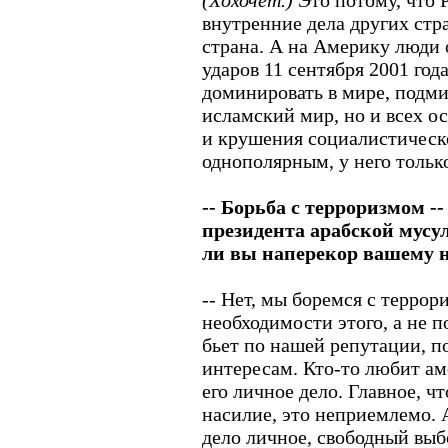
(Хохочет.)
Это потому, что 
внутренние дела других стр
страна. А на Америку люди 
ударов 11 сентября 2001 год
доминировать в мире, подми
исламский мир, но и всех о
и крушения социалистическо
однополярным, у него тольк
-- Борьба с терроризмом --
президента арабской мусу
ли вы наперекор вашему н
-- Нет, мы боремся с терро
необходимости этого, а не 
бьет по нашей репутации, п
интересам. Кто-то любит аме
его личное дело. Главное, ч
насилие, это неприемлемо. 
дело личное, свободный выб