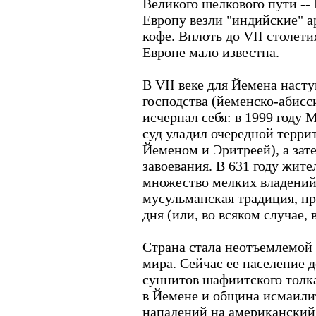
Великого шелкового пути --
Европу везли "индийские" а
кофе. Вплоть до VII столети
Европе мало известна.
В VII веке для Йемена наст
господства (йеменско-абисс
исчерпал себя: в 1999 год
суд уладил очередной терр
Йеменом и Эритреей), а зат
завоевания. В 631 году жите
множество мелких владений
мусульманская традиция, пр
дня (или, во всяком случае, 
Страна стала неотъемлемой
мира. Сейчас ее население 
суннитов шафиитского толка
в Йемене и община исмаили
нападений на американский