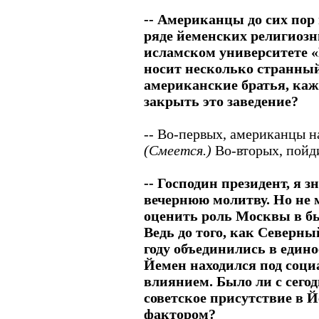
-- Американцы до сих пор 
ряде йеменских религиоз
исламском университете «
носит несколько странны
американские братья, каж
закрыть это заведение?
-- Во-первых, американцы на
(Смеется.)
Во-вторых, пойди
-- Господин президент, я з
вечернюю молитву. Но не 
оценить роль Москвы в бы
Ведь до того, как Северн
году объединились в един
Йемен находился под соци
влиянием. Было ли с сего
советское присутствие в
фактором?