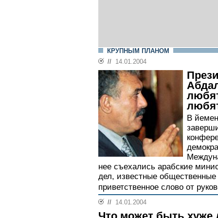
КРУПНЫМ ПЛАНОМ
//
14.01.2004
Прези
Абдал
любят
любя
В йемен
заверш
конфер
демокра
Междуна
нее съехались арабские мини
дел, известные общественные 
приветственное слово от руков
//
14.01.2004
Что может быть хуже