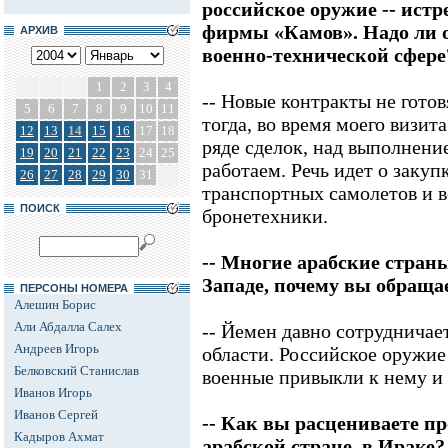
российское оружие -- ист
фирмы «Камов». Надо ли о
АРХИВ
военно-технической сфере
1
2
3
4
-- Новые контракты не готов
5
6
7
8
9
10
11
тогда, во время моего визит
12
13
14
15
16
17
18
ряде сделок, над выполнени
19
20
21
22
23
24
25
работаем. Речь идет о заку
26
27
28
29
30
31
транспортных самолетов и в
ПОИСК
бронетехники.
-- Многие арабские стран
Западе, почему вы обраща
ПЕРСОНЫ НОМЕРА
Алешин Борис
Али Абдалла Салех
-- Йемен давно сотрудничает
Андреев Игорь
области. Российское оружие
Белковский Станислав
военные привыкли к нему и
Иванов Игорь
Иванов Сергей
-- Как вы расцениваете пр
Кадыров Ахмат
арабской стране, в Ираке?