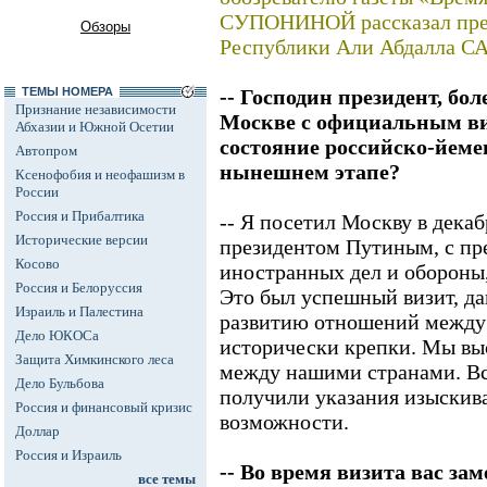
СУПОНИНОЙ рассказал пре
Обзоры
Республики Али Абдалла С
ТЕМЫ НОМЕРА
-- Господин президент, бол
Признание независимости
Москве с официальным ви
Абхазии и Южной Осетии
состояние российско-йем
Автопром
нынешнем этапе?
Ксенофобия и неофашизм в
России
Россия и Прибалтика
-- Я посетил Москву в декаб
Исторические версии
президентом Путиным, с пр
Косово
иностранных дел и обороны,
Россия и Белоруссия
Это был успешный визит, д
Израиль и Палестина
развитию отношений между 
Дело ЮКОСа
исторически крепки. Мы выс
Защита Химкинского леса
между нашими странами. В
Дело Бульбова
получили указания изыскива
Россия и финансовый кризис
возможности.
Доллар
Россия и Израиль
-- Во время визита вас за
все темы