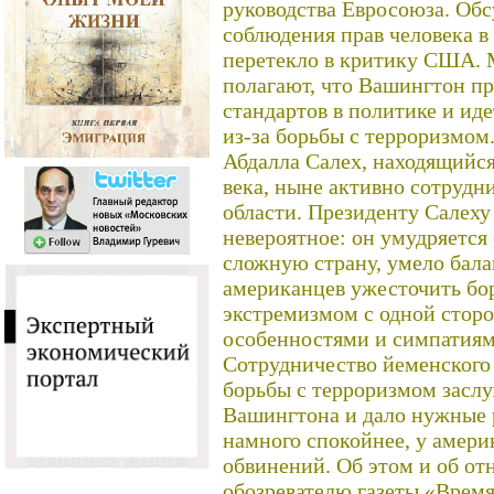
руководства Евросоюза. Об
соблюдения прав человека в
перетекло в критику США. 
полагают, что Вашингтон п
стандартов в политике и ид
из-за борьбы с терроризмом
Абдалла Салех, находящийся
века, ныне активно сотрудн
области. Президенту Салеху
невероятное: он умудряется
сложную страну, умело бал
американцев ужесточить бо
экстремизмом с одной стор
особенностями и симпатиями
Сотрудничество йеменского
борьбы с терроризмом засл
Вашингтона и дало нужные 
намного спокойнее, у амери
обвинений. Об этом и об о
обозревателю газеты «Время