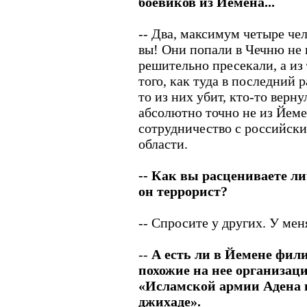
боевиков из Йемена...
-- Два, максимум четыре чел
вы! Они попали в Чечню не 
решительно пресекали, а из
того, как туда в последний
то из них убит, кто-то верн
абсолютно точно не из Йем
сотрудничество с российск
области.
-- Как вы расцениваете л
он террорист?
-- Спросите у других. У мен
--
А есть ли в Йемене фи
похожие на нее организац
«Исламской армии Адена 
джихаде».