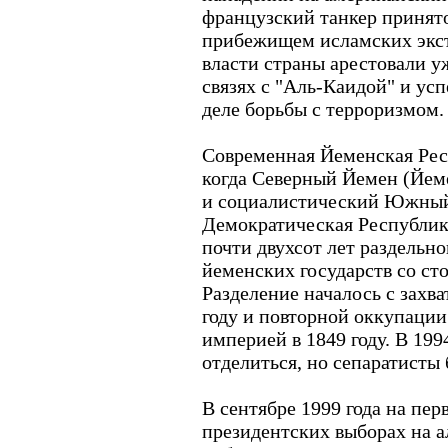
французский танкер принято
прибежищем исламских экст
власти страны арестовали у
связях с "Аль-Каидой" и у
деле борьбы с терроризмом.
Современная Йеменская Респ
когда Северный Йемен (Йем
и социалистический Южный
Демократическая Республик
почти двухсот лет раздельн
йеменских государств со ст
Разделение началось с захв
году и повторной оккупаци
империей в 1849 году. В 199
отделиться, но сепаратисты
В сентябре 1999 года на пе
президентских выборах на а