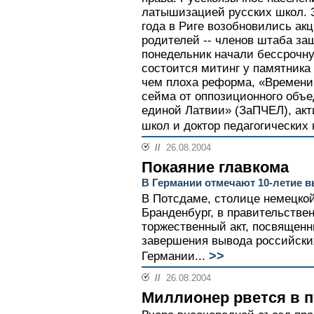
латышизацией русских школ. З
года в Риге возобновились акц
родителей -- членов штаба за
понедельник начали бессрочну
состоится митинг у памятника
чем плоха реформа, «Времени 
сейма от оппозиционного объе
единой Латвии» (ЗаПЧЕЛ), ак
школ и доктор педагогических
//
26.08.2004
Покаяние главкома
В Германии отмечают 10-летие 
В Потсдаме, столице немецко
Бранденбург, в правительстве
торжественный акт, посвященн
завершения вывода российски
>>
Германии...
//
26.08.2004
Миллионер рвется в 