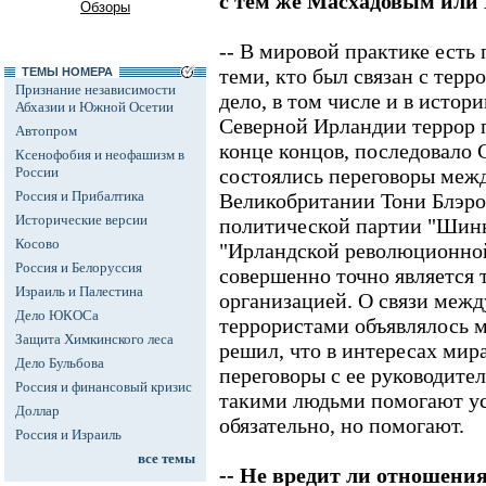
с тем же Масхадовым или
Обзоры
-- В мировой практике есть 
теми, кто был связан с терр
ТЕМЫ НОМЕРА
Признание независимости
дело, в том числе и в истор
Абхазии и Южной Осетии
Северной Ирландии террор 
Автопром
конце концов, последовало 
Ксенофобия и неофашизм в
России
состоялись переговоры меж
Россия и Прибалтика
Великобритании Тони Блэро
Исторические версии
политической партии "Шинн
Косово
"Ирландской революционной
Россия и Белоруссия
совершенно точно является 
Израиль и Палестина
организацией. О связи меж
Дело ЮКОСа
террористами объявлялось м
Защита Химкинского леса
решил, что в интересах мира
Дело Бульбова
переговоры с ее руководите
Россия и финансовый кризис
такими людьми помогают у
Доллар
обязательно, но помогают.
Россия и Израиль
все темы
-- Не вредит ли отношени