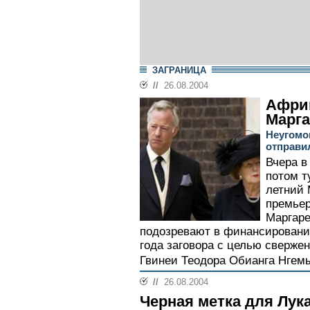
ЗАГРАНИЦА
//
26.08.2004
Африк
Марга
Неугомо
отправи
Вчера в
потом т
летний 
премьер
Маргаре
подозревают в финансировании
года заговора с целью сверже
Гвинеи Теодора Обианга Нгемы
//
26.08.2004
Черная метка для Лук