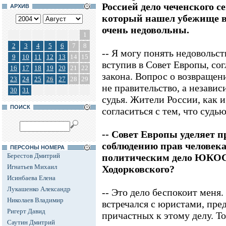
Россией дело чеченского с
АРХИВ
который нашел убежище в
очень недовольны.
1
2
3
4
5
6
7
8
-- Я могу понять недовольс
9
10
11
12
13
14
15
вступив в Совет Европы, сог
16
17
18
19
20
21
22
закона. Вопрос о возвращен
23
24
25
26
27
28
29
не правительство, а незав
30
31
судья. Жители России, как 
ПОИСК
согласиться с тем, что судь
-- Совет Европы уделяет 
соблюдению прав человека
ПЕРСОНЫ НОМЕРА
Берестов Дмитрий
политическим дело ЮКОС
Игнатьев Михаил
Ходорковского?
Исинбаева Елена
Лукашенко Александр
-- Это дело беспокоит меня.
Николаев Владимир
встречался с юристами, пр
Ригерт Давид
причастных к этому делу. То
Саутин Дмитрий