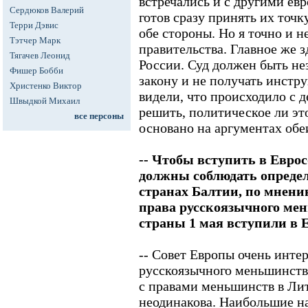
встречались и с другими ев
Сердюков Валерий
готов сразу принять их точк
Терри Дэвис
обе стороны. Но я точно и н
Тэтчер Марк
правительства. Главное же зд
Тягачев Леонид
России. Суд должен быть не
Фишер Бобби
закону и не получать инстр
Христенко Виктор
видели, что происходило с 
Швыдкой Михаил
решить, политическое ли эт
все персоны
основано на аргументах обе
-- Чтобы вступить в Евро
должны соблюдать опреде
странах Балтии, по мнени
права русскоязычного мен
страны 1 мая вступили в 
-- Совет Европы очень инте
русскоязычного меньшинства
с правами меньшинств в Лит
неодинакова. Наибольшие н