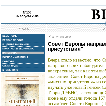
N°153
26 августа 2004
//
Архив
/
ВЕСЬ НОМЕР
//
26.08.2004
ПЕРВАЯ ПОЛОСА
Совет Европы направ
В ЦЕНТРЕ ВНИМАНИЯ
присутствия"
ПОЛИТИКА И ЭКОНОМИКА
ЗАГРАНИЦА
БИЗНЕС И ФИНАНСЫ
Вчера стало известно, что 
КУЛЬТУРА
направят своих наблюдателе
ОЛИМПИАДА
воскресенье, так как эти в
КРОМЕ ТОГО
значение». Совет Европы де
«миссию присутствия» из се
изучать уже новый генсек С
Терри ДЭВИС, заступающий н
июне ему отдали голоса 15
ассамблеи Совета Европы (