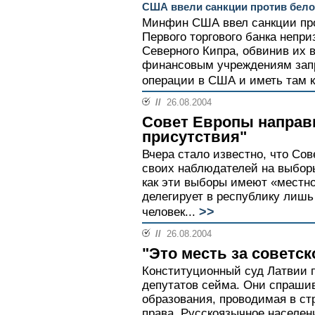
США ввели санкции против бело
Минфин США ввел санкции про
Первого торгового банка непр
Северного Кипра, обвинив их 
финансовым учреждениям зап
операции в США и иметь там к
//
26.08.2004
Совет Европы направ
присутствия"
Вчера стало известно, что Со
своих наблюдателей на выборы
как эти выборы имеют «местно
делегирует в республику лиш
>>
человек...
//
26.08.2004
"Это месть за советс
Конституционный суд Латвии п
депутатов сейма. Они спрашив
образования, проводимая в ст
права. Русскоязычное населен