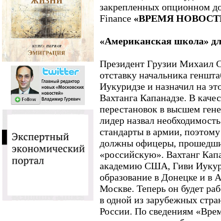
закрепленных опционном до
Finance
«ВРЕМЯ НОВОСТ
«Американская школа» дл
Президент Грузии Михаил С
отставку начальника геншта
Иукуридзе и назначил на это
Вахтанга Капанадзе. В каче
перестановок в высшем гене
лидер назвал необходимость
стандарты в армии, поэтому
должны офицеры, прошедшие
«российскую». Вахтанг Кап
академию США, Гиви Иукур
образование в Донецке и в 
Москве. Теперь он будет ра
в одной из зарубежных стран
России. По сведениям «Вре