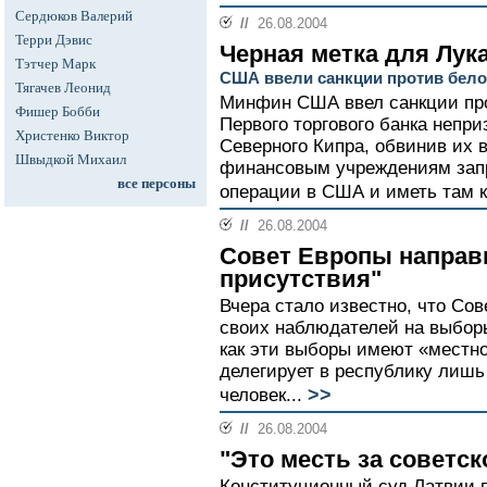
Сердюков Валерий
//
26.08.2004
Терри Дэвис
Черная метка для Лук
Тэтчер Марк
США ввели санкции против бело
Тягачев Леонид
Минфин США ввел санкции про
Фишер Бобби
Первого торгового банка непр
Христенко Виктор
Северного Кипра, обвинив их 
Швыдкой Михаил
финансовым учреждениям зап
все персоны
операции в США и иметь там к
//
26.08.2004
Совет Европы направ
присутствия"
Вчера стало известно, что Со
своих наблюдателей на выборы
как эти выборы имеют «местно
делегирует в республику лиш
>>
человек...
//
26.08.2004
"Это месть за советс
Конституционный суд Латвии п