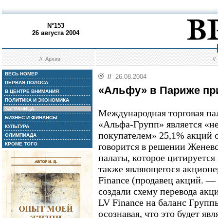
N°153
26 августа 2004
//
Архив
/
ВЕСЬ НОМЕР
//
26.08.2004
ПЕРВАЯ ПОЛОСА
«Альфу» в Париже пр
В ЦЕНТРЕ ВНИМАНИЯ
ПОЛИТИКА И ЭКОНОМИКА
ЗАГРАНИЦА
Международная торговая пал
БИЗНЕС И ФИНАНСЫ
«Альфа-Групп» является «н
КУЛЬТУРА
покупателем» 25,1% акций 
ОЛИМПИАДА
КРОМЕ ТОГО
говорится в решении Женев
палаты, которое цитируется
также являющегося акционер
Finance (продавец акций. —
создали схему перевода ак
LV Finance на баланс Груп
осознавая, что это будет яв