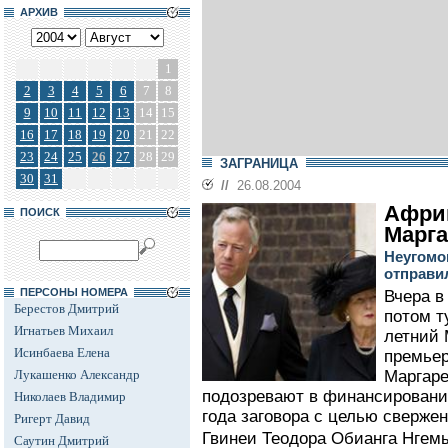
АРХИВ
1
2
3
4
5
6
7
8
9
10
11
12
13
14
15
16
17
18
19
20
21
22
23
24
25
26
27
28
29
ЗАГРАНИЦА
30
31
//
26.08.2004
Африк
ПОИСК
Марга
Неугомо
отправи
ПЕРСОНЫ НОМЕРА
Вчера в
Берестов Дмитрий
потом т
Игнатьев Михаил
летний 
Исинбаева Елена
премьер
Лукашенко Александр
Маргаре
подозревают в финансировании
Николаев Владимир
года заговора с целью сверже
Ригерт Давид
Гвинеи Теодора Обианга Нгемы
Саутин Дмитрий