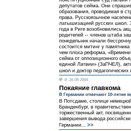
депутатов сейма. Они спрашив
образования, проводимая в ст
права. Русскоязычное населен
латышизацией русских школ. З
года в Риге возобновились акц
родителей -- членов штаба за
понедельник начали бессрочну
состоится митинг у памятника
чем плоха реформа, «Времени 
сейма от оппозиционного объе
единой Латвии» (ЗаПЧЕЛ), ак
школ и доктор педагогических
//
26.08.2004
Покаяние главкома
В Германии отмечают 10-летие 
В Потсдаме, столице немецко
Бранденбург, в правительстве
торжественный акт, посвященн
завершения вывода российски
>>
Германии...