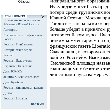
«неправильного» образовани
Обзоры
Иукуридзе могут быть пред
потери среди грузинских во
ТЕМЫ НОМЕРА
Южной Осетии. Москву при
Признание независимости
Тбилиси «генеральских» пер
Абхазии и Южной Осетии
больше убедят в принятом р
Автопром
антироссийском курсе. Вче
Ксенофобия и неофашизм в
России
резким комментарием на оп
Россия и Прибалтика
французской газете Liberаt
Исторические версии
Саакашвили, в котором он ск
Косово
войне с Россией». Высказыв
Россия и Белоруссия
Смоленской площади назва
Израиль и Палестина
граничащими с безответств
Дело ЮКОСа
лишенными чувства меры».
Защита Химкинского леса
Дело Бульбова
Россия и финансовый кризис
Доллар
Россия и Израиль
все темы