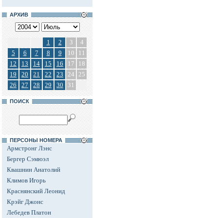
АРХИВ
1
2
3
4
5
6
7
8
9
10
11
12
13
14
15
16
17
18
19
20
21
22
23
24
25
26
27
28
29
30
31
ПОИСК
ПЕРСОНЫ НОМЕРА
Армстронг Лэнс
Бергер Сэмюэл
Квашнин Анатолий
Климов Игорь
Краснянский Леонид
Крэйг Джонс
Лебедев Платон