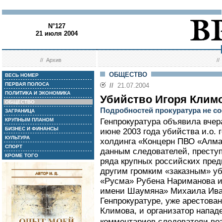
N°127
21 июля 2004
//
Архив
/
ОБЩЕСТВО
ВЕСЬ НОМЕР
ПЕРВАЯ ПОЛОСА
//
21.07.2004
ПОЛИТИКА И ЭКОНОМИКА
Убийство Игоря Клим
ОБЩЕСТВО
Подробностей прокуратура не с
ЗАГРАНИЦА
КРУПНЫМ ПЛАНОМ
Генпрокуратура объявила вчер
БИЗНЕС И ФИНАНСЫ
июне 2003 года убийства и.о. 
КУЛЬТУРА
холдинга «Концерн ПВО «Алма
СПОРТ
данным следователей, престу
КРОМЕ ТОГО
ряда крупных российских пред
другим громким «заказным» у
«Русма» Рубена Нариманова и
имени Шаумяна» Михаила Иван
Генпрокуратуре, уже арестова
Климова, и организатор напад
комментариев следователи в