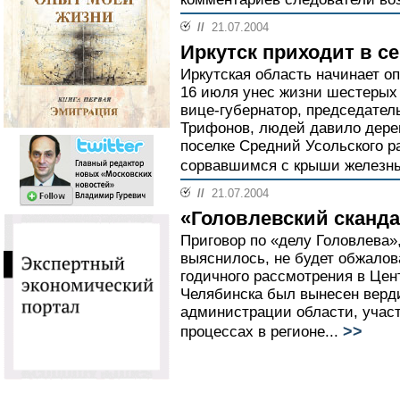
//
21.07.2004
Иркутск приходит в с
Иркутская область начинает оп
16 июля унес жизни шестерых 
вице-губернатор, председател
Трифонов, людей давило дерев
поселке Средний Усольского 
сорвавшимся с крыши железны
//
21.07.2004
«Головлевский сканд
Приговор по «делу Головлева»
выяснилось, не будет обжалова
годичного рассмотрения в Це
Челябинска был вынесен верд
администрации области, учас
>>
процессах в регионе...