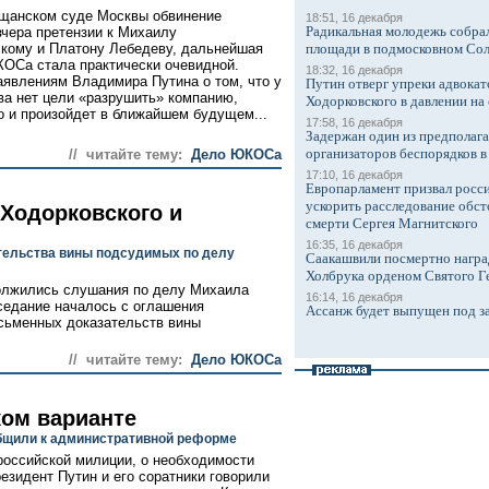
щанском суде Москвы обвинение
18:51, 16 декабря
Радикальная молодежь собрал
вчера претензии к Михаилу
кому и Платону Лебедеву, дальнейшая
площади в подмосковном Со
ОСа стала практически очевидной.
18:32, 16 декабря
аявлениям Владимира Путина о том, что у
Путин отверг упреки адвокат
ва нет цели «разрушить» компанию,
Ходорковского в давлении на 
о и произойдет в ближайшем будущем...
17:58, 16 декабря
Задержан один из предполаг
организаторов беспорядков 
// читайте тему:
Дело ЮКОСа
17:10, 16 декабря
Европарламент призвал росси
ускорить расследование обст
 Ходорковского и
смерти Сергея Магнитского
16:35, 16 декабря
тельства вины подсудимых по делу
Саакашвили посмертно награ
Холбрука орденом Святого Г
олжились слушания по делу Михаила
16:14, 16 декабря
седание началось с оглашения
Ассанж будет выпущен под з
сьменных доказательств вины
// читайте тему:
Дело ЮКОСа
ком варианте
щили к административной реформе
оссийской милиции, о необходимости
резидент Путин и его соратники говорили