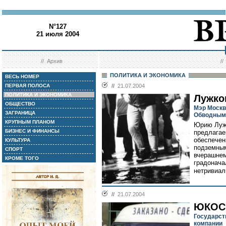
N°127
21 июля 2004
//
Архив
/
ПОЛИТИКА И ЭКОНОМИКА
ВЕСЬ НОМЕР
ПЕРВАЯ ПОЛОСА
//
21.07.2004
ПОЛИТИКА И ЭКОНОМИКА
Лужко
ОБЩЕСТВО
Мэр Москв
ЗАГРАНИЦА
Обводным
КРУПНЫМ ПЛАНОМ
Юрию Лужк
БИЗНЕС И ФИНАНСЫ
предлагае
обеспечен
КУЛЬТУРА
подземным
СПОРТ
вчерашнем
КРОМЕ ТОГО
градонача
нетривиал
//
21.07.2004
ЮКОС 
Государст
компании