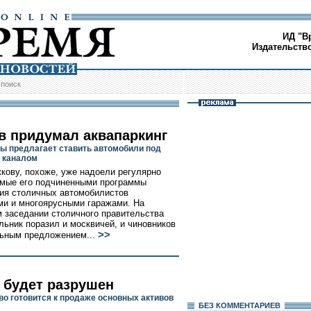
ИД "В
Издательств
/
поиск
в придумал аквапаркинг
ы предлагает ставить автомобили под
 каналом
ову, похоже, уже надоели регулярно
мые его подчиненными программы
ия столичных автомобилистов
и и многоярусными гаражами. На
 заседании столичного правительства
льник поразил и москвичей, и чиновников
>>
ьным предложением...
будет разрушен
во готовится к продаже основных активов
БЕЗ КОМMЕНТАРИЕВ