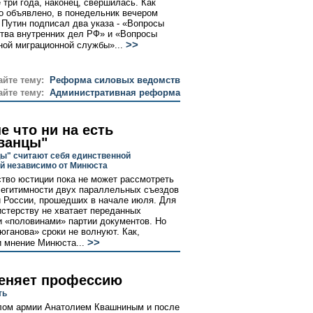
 три года, наконец, свершилась. Как
о объявлено, в понедельник вечером
Путин подписал два указа - «Вопросы
тва внутренних дел РФ» и «Вопросы
>>
ой миграционной службы»...
айте тему:
Реформа силовых ведомств
айте тему:
Административная реформа
е что ни на есть
ванцы"
ы" считают себя единственной
й независимо от Минюста
тво юстиции пока не может рассмотреть
легитимности двух параллельных съездов
 России, прошедших в начале июля. Для
истерству не хватает переданных
 «половинами» партии документов. Но
юганова» сроки не волнуют. Как,
>>
и мнение Минюста...
еняет профессию
ть
алом армии Анатолием Квашниным и после