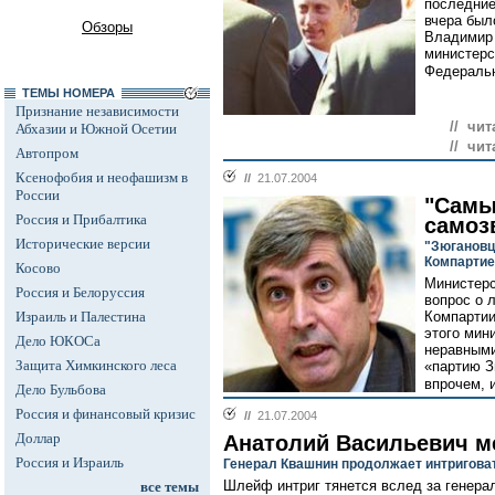
последние
вчера был
Обзоры
Владимир 
министерс
Федеральн
ТЕМЫ НОМЕРА
Признание независимости
// чит
Абхазии и Южной Осетии
// чит
Автопром
Ксенофобия и неофашизм в
//
21.07.2004
России
"Самы
Россия и Прибалтика
самоз
Исторические версии
"Зюгановц
Компартие
Косово
Министерс
Россия и Белоруссия
вопрос о 
Израиль и Палестина
Компартии
этого мин
Дело ЮКОСа
неравными
Защита Химкинского леса
«партию З
впрочем, 
Дело Бульбова
Россия и финансовый кризис
//
21.07.2004
Доллар
Анатолий Васильевич м
Россия и Израиль
Генерал Квашнин продолжает интригова
Шлейф интриг тянется вслед за генер
все темы