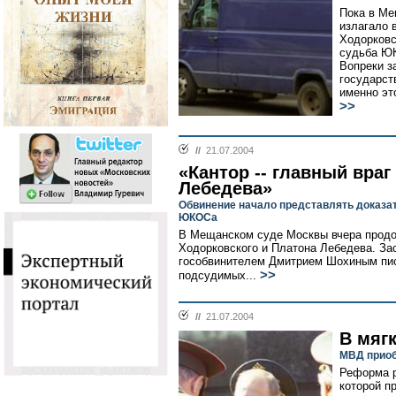
Пока в Ме
излагало 
Ходорковс
судьба ЮК
Вопреки з
государст
именно эт
>>
//
21.07.2004
«Кантор -- главный враг
Лебедева»
Обвинение начало представлять доказа
ЮКОСа
В Мещанском суде Москвы вчера прод
Ходорковского и Платона Лебедева. За
гособвинителем Дмитрием Шохиным пи
>>
подсудимых...
//
21.07.2004
В мяг
МВД приоб
Реформа р
которой п