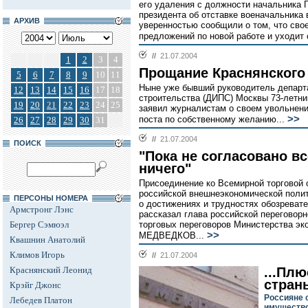
его удаления с должности начальника 
президента об отставке военачальника
АРХИВ
уверенностью сообщили о том, что свое
предложений по новой работе и уходит 
//
21.07.2004
1
2
3
4
Прощание Краснянского
5
6
7
8
9
10
11
Ныне уже бывший руководитель департ
12
13
14
15
16
17
18
строительства (ДИПС) Москвы 73-летни
19
20
21
22
23
24
25
заявил журналистам о своем увольнении
>>
поста по собственному желанию...
26
27
28
29
30
31
//
21.07.2004
ПОИСК
"Пока не согласовано вс
ничего"
Присоединение ко Всемирной торговой 
российской внешнеэкономической полити
ПЕРСОНЫ НОМЕРА
о достижениях и трудностях обозрева
Армстронг Лэнс
рассказал глава российской переговорн
Бергер Сэмюэл
торговых переговоров Министерства эк
>>
МЕДВЕДКОВ...
Квашнин Анатолий
Климов Игорь
//
21.07.2004
Краснянский Леонид
...Пл
стран
Крэйг Джонс
Россияне 
Лебедев Платон
имуществ