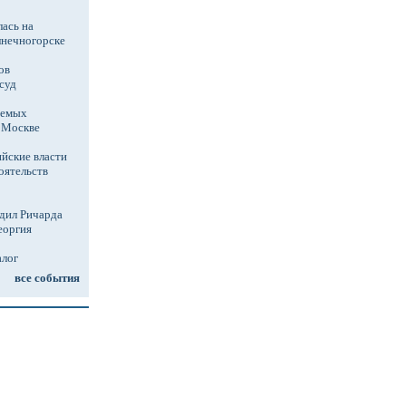
ась на
лнечногорске
ов
суд
аемых
в Москве
йские власти
оятельств
дил Ричарда
еоргия
алог
все события