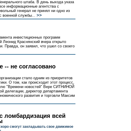
Генерального штаба. В день выхода указа
 все информационные агентства с
вольный генерал не принял ни одно из
>>
с военной службы...
амента инвестиционных программ
й Леонид Краснянский вчера открыто
. Правда, он заявил, что ушел со своего
е -- не согласовано
организации стало одним из приоритетов
ки. О том, как происходит этот процесс,
телю "Времени новостей" Вере СИТНИНОЙ
ой делегации, директор департамента
ономического развития и торговли Максим
юс ломбардизация всей
ы
скоро смогут закладывать свое движимое
о