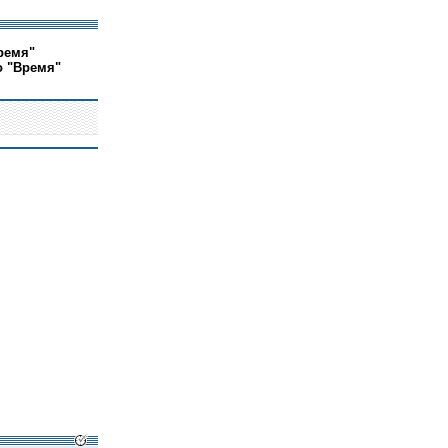
ремя"
о "Время"