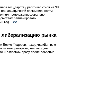
чера государству раскошелиться на 900
енной авиационной промышленности.
принял предложение довольно
домствам запланировать
>>
й год...
 либерализацию рынка
а» Борис Федоров, находившийся всю
явил миноритариям, что ожидает
ий «Газпрома» сразу после собрания