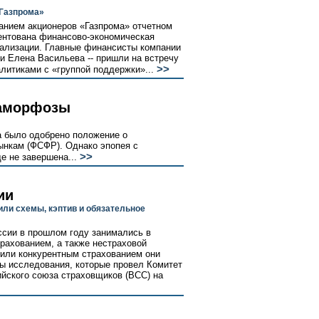
«Газпрома»
анием акционеров «Газпрома» отчетном
ентована финансово-экономическая
еализации. Главные финансисты компании
и Елена Васильева -- пришли на встречу
>>
литиками с «группой поддержки»...
таморфозы
а было одобрено положение о
нкам (ФСФР). Однако эпопея с
>>
е не завершена...
ии
ли схемы, кэптив и обязательное
ссии в прошлом году занимались в
рахованием, а также нестраховой
или конкурентным страхованием они
ы исследования, которые провел Комитет
йского союза страховщиков (ВСС) на