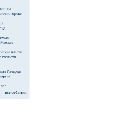
ась на
лнечногорске
ов
суд
аемых
в Москве
йские власти
оятельств
дил Ричарда
еоргия
алог
все события