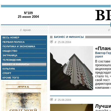
N°109
25 июня 2004
//
Архив
/
БИЗНЕС И ФИНАНСЫ
ВЕСЬ НОМЕР
ПЕРВАЯ ПОЛОСА
//
25.06.2004
ПОЛИТИКА И ЭКОНОМИКА
«План
ОБЩЕСТВО
Виктор Ге
ЗАГРАНИЦА
ушел
ТЕЛЕВИДЕНИЕ
В составе
БИЗНЕС И ФИНАНСЫ
произошла
акционеро
КУЛЬТУРА
председат
СПОРТ
стало то, 
КРОМЕ ТОГО
свой пост
директоро
компании 
//
25.06.2004
Лучши