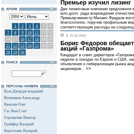
Премьер изучил лизинг
Две лизинговые компании предложили в
АРХИВ
млн долл. ради возрождения отечеств
Премьер-министр Михаил Фрадков вос
благосклонно, поручив профильным ве
1
2
3
4
5
6
соответствующие расходы на следующи
7
8
9
10
11
12
13
//
25.06.2004
14
15
16
17
18
19
20
Борис Федоров обещает
21
22
23
24
25
26
27
акций «Газпрома»
28
29
30
Кандидат в совет директоров «Газпром
неделю в поездке по Европе и США, за
ПОИСК
объявления о либерализации рынка акц
>>
акционеров...
ПЕРСОНЫ НОМЕРА
Буш Джордж-младший
Вешняков Александр
Вьюгин Олег
Гас Ван Сэнт
Геращенко Виктор
Грайфер Валерий
Коротенко Валерий