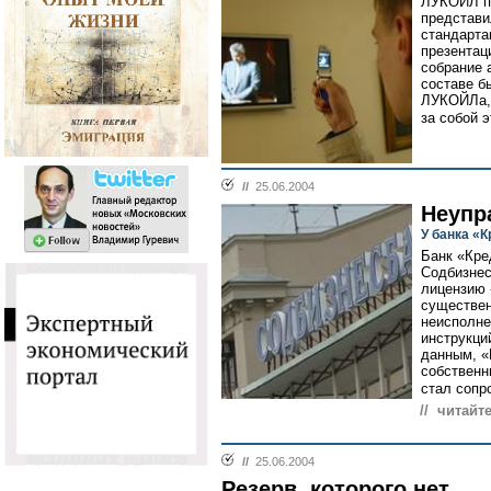
ЛУКОЙЛ п
представи
стандарта
презентац
собрание 
составе б
ЛУКОЙЛа, 
за собой э
//
25.06.2004
Неупр
У банка «
Банк «Кре
Содбизнес
лицензию 
существен
неисполне
инструкци
данным, «
собственн
стал сопр
// читайте
//
25.06.2004
Резерв, которого нет