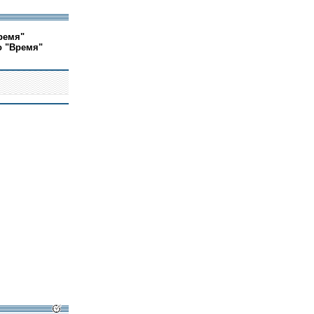
ремя"
о "Время"