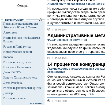
Андрей Круглов рассказал о финансах 
Обзоры
На последнем перед сегодняшним собр
брифинге руководства вчера была през
политика монополии и результаты ее р
-- зампреды правления Андрей Круглов 
ТЕМЫ НОМЕРА
с журналистами и инвестиционными ана
Признание независимости
Абхазии и Южной Осетии
//
25.06.2004
Автопром
Административные ме
Ксенофобия и неофашизм в
ФСФР все еще не регулятор
России
На вчерашнем заседании правительств
Россия и Прибалтика
Федеральной службе по финансовым ры
Исторические версии
образованием нового регулятора все ещ
Косово
//
25.06.2004
Россия и Белоруссия
14 процентов конкуренц
Израиль и Палестина
Львиную долю страхового рынка состави
страхование
Дело ЮКОСа
Отечественные страховые компании Ро
Защита Химкинского леса
основном обязательным и кэптивным ст
Дело Бульбова
финансовой деятельностью. Открытым 
занимались крайне мало. Таковы вывод
Россия и финансовый кризис
по связям с общественностью Всеросси
Доллар
>>
основе данных за 2003 год...
Россия и Израиль
//
25.06.2004
все темы