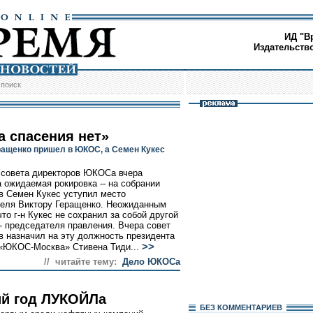
ИД "В
Издательств
/
поиск
а спасения нет»
ращенко пришел в ЮКОС, а Семен Кукес
 совета директоров ЮКОСа вчера
 ожидаемая рокировка -- на собрании
в Семен Кукес уступил место
еля Виктору Геращенко. Неожиданным
что г-н Кукес не сохранил за собой другой
 - председателя правления. Вчера совет
в назначил на эту должность президента
>>
«ЮКОС-Москва» Стивена Тиди...
// читайте тему:
Дело ЮКОСа
й год ЛУКОЙЛа
БЕЗ КОМMЕНТАРИЕВ