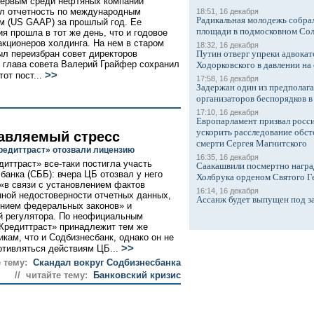
ервым среди нефтяных компаний
л отчетность по международным
18:51, 16 декабря
Радикальная молодежь собрал
м (US GAAP) за прошлый год. Ее
площади в подмосковном Со
ия прошла в тот же день, что и годовое
акционеров холдинга. На нем в старом
18:32, 16 декабря
ыл переизбран совет директоров
Путин отверг упреки адвокат
глава совета Валерий Грайфер сохранил
Ходорковского в давлении на 
>>
тот пост...
17:58, 16 декабря
Задержан один из предполаг
организаторов беспорядков 
17:10, 16 декабря
Европарламент призвал росси
ускорить расследование обст
авляемый стресс
смерти Сергея Магнитского
Кредиттраст» отозвали лицензию
16:35, 16 декабря
диттраст» все-таки постигла участь
Саакашвили посмертно награ
банка (СББ): вчера ЦБ отозвал у него
Холбрука орденом Святого Г
«в связи с установлением фактов
16:14, 16 декабря
ной недостоверности отчетных данных,
Ассанж будет выпущен под з
нием федеральных законов» и
й регулятора. По неофициальным
Кредиттраст» принадлежит тем же
икам, что и Содбизнесбанк, однако он не
>>
отивляться действиям ЦБ...
 тему:
Скандал вокруг Содбизнесбанка
// читайте тему:
Банковский кризис