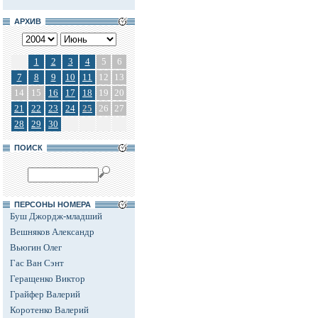
АРХИВ
1
2
3
4
5
6
7
8
9
10
11
12
13
14
15
16
17
18
19
20
21
22
23
24
25
26
27
28
29
30
ПОИСК
ПЕРСОНЫ НОМЕРА
Буш Джордж-младший
Вешняков Александр
Вьюгин Олег
Гас Ван Сэнт
Геращенко Виктор
Грайфер Валерий
Коротенко Валерий