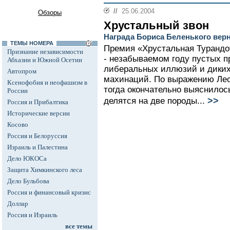
//
25.06.2004
Обзоры
Хрустальный звон
Награда Бориса Беленького верн
ТЕМЫ НОМЕРА
Премия «Хрустальная Турандот
Признание независимости
- незабываемом году пустых п
Абхазии и Южной Осетии
либеральных иллюзий и диких
Автопром
махинаций. По выражению Лео
Ксенофобия и неофашизм в
тогда окончательно выяснилос
России
>>
делятся на две породы...
Россия и Прибалтика
Исторические версии
Косово
Россия и Белоруссия
Израиль и Палестина
Дело ЮКОСа
Защита Химкинского леса
Дело Бульбова
Россия и финансовый кризис
Доллар
Россия и Израиль
все темы