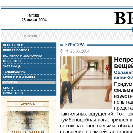
N°109
25 июня 2004
//
Архив
/
КУЛЬТУРА
ВЕСЬ НОМЕР
ПЕРВАЯ ПОЛОСА
//
25.06.2004
ПОЛИТИКА И ЭКОНОМИКА
Непр
ОБЩЕСТВО
веще
ЗАГРАНИЦА
Обладат
ТЕЛЕВИДЕНИЕ
ветви-2
БИЗНЕС И ФИНАНСЫ
КУЛЬТУРА
Придумы
СПОРТ
фильма,
КРОМЕ ТОГО
известн
попытав
предста
тактильных ощущений. Тот, к
тумбоподобная нога, пришел к
похож на ствол пальмы, обхв
сравнение со змеей, державше