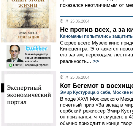
показался неотличимым от мет
//
25.06.2004
Не против всех, а за к
Киноманы попытались защитить
Скорее всего Музею кино прид
Киноцентра. Это кажется нево
его залам, переходам, лестни
>>
реальность...
//
25.06.2004
Кот Бегемот в восхищ
Эмир Кустурица о себе, Москве 
В ходе XXVI Московского Меж
почетный приз «За вклад в ми
сербский режиссер Эмир Куст
он признался, что смущен: в 49
обычно приходит в конце творч