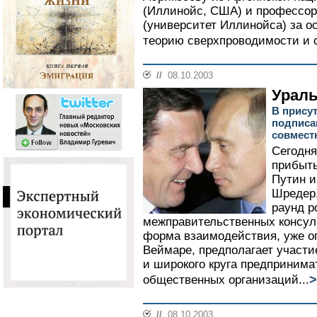
(Иллинойс, США) и профессору
(университет Иллинойса) за о
теорию сверхпроводимости и с
//
08.10.2003
Урал
В прису
подписа
совмест
Сегодня
прибыть
Путин и
Шредер.
раунд р
межправительственных консуль
форма взаимодействия, уже оп
Веймаре, предполагает участие
и широкого круга предпринима
>
общественных организаций...
//
08.10.2003