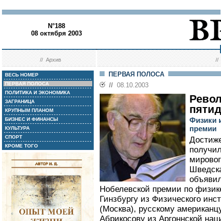
N°188
08 октября 2003
//
Архив
/
ПЕРВАЯ ПОЛОСА
ВЕСЬ НОМЕР
ПЕРВАЯ ПОЛОСА
//
08.10.2003
ПОЛИТИКА И ЭКОНОМИКА
Рево
ЗАГРАНИЦА
пяти
КРУПНЫМ ПЛАНОМ
Физики 
БИЗНЕС И ФИНАНСЫ
премии
КУЛЬТУРА
СПОРТ
Достиже
КРОМЕ ТОГО
получил
мировог
Шведска
объявил
Нобелевской премии по физик
Гинзбургу из Физического инс
(Москва), русскому американ
Абрикосову из Аргоннской на