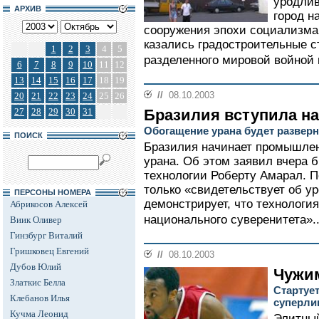
уродли
АРХИВ
город н
сооружения эпохи социализм
казались градостроительные с
1
2
3
4
5
разделенного мировой войной г
6
7
8
9
10
11
12
13
14
15
16
17
18
19
//
08.10.2003
20
21
22
23
24
25
26
27
28
29
30
31
Бразилия вступила на
Обогащение урана будет разверн
ПОИСК
Бразилия начинает промышлен
урана. Об этом заявил вчера 
технологии Роберту Амарал. П
только «свидетельствует об ур
ПЕРСОНЫ НОМЕРА
демонстрирует, что технологи
Абрикосов Алексей
национального суверенитета»..
Виик Оливер
Гинзбург Виталий
Гришковец Евгений
//
08.10.2003
Дубов Юлий
Чужи
Златкис Белла
Стартуе
Клебанов Илья
суперли
Кучма Леонид
Элитный