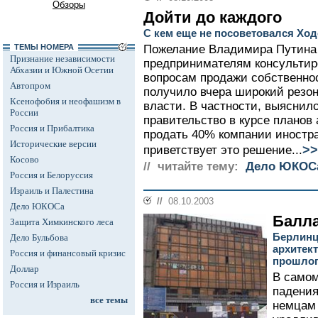
Обзоры
Дойти до каждого
С кем еще не посоветовался Хо
ТЕМЫ НОМЕРА
Пожелание Владимира Путина
Признание независимости
предпринимателям консультир
Абхазии и Южной Осетии
вопросам продажи собственно
Автопром
получило вчера широкий резон
Ксенофобия и неофашизм в
власти. В частности, выяснило
России
правительство в курсе плано
Россия и Прибалтика
продать 40% компании иностр
Исторические версии
>>
приветствует это решение...
Косово
// читайте тему:
Дело ЮКОС
Россия и Белоруссия
Израиль и Палестина
//
08.10.2003
Дело ЮКОСа
Балла
Защита Химкинского леса
Берлинц
Дело Бульбова
архитек
Россия и финансовый кризис
прошло
Доллар
В самом
Россия и Израиль
падения
все темы
немцам 