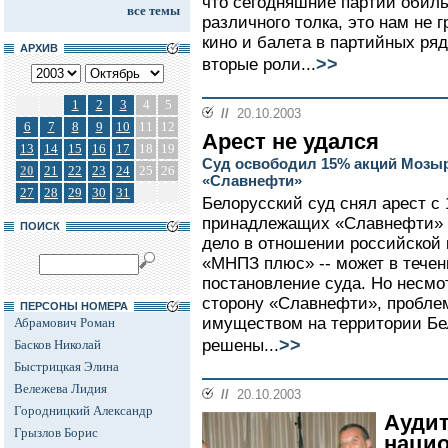
что сегодняшние партии обил
все темы
различного толка, это нам не г
кино и балета в партийных ря
АРХИВ
>>
вторые роли...
1
2
3
4
5
//
20.10.2003
6
7
8
9
10
11
12
Арест не удался
13
14
15
16
17
18
19
Суд освободил 15% акций Мозы
20
21
22
23
24
25
26
«Славнефти»
27
28
29
30
31
Белорусский суд снял арест с
принадлежащих «Славнефти» 
ПОИСК
дело в отношении российской 
«МНПЗ плюс» -- может в течен
постановление суда. Но несмот
сторону «Славнефти», пробле
ПЕРСОНЫ НОМЕРА
имуществом на территории Бе
Абрамович Роман
>>
решены...
Басков Николай
Быстрицкая Элина
Вележева Лидия
//
20.10.2003
Городницкий Александр
Аудит
Грызлов Борис
наци