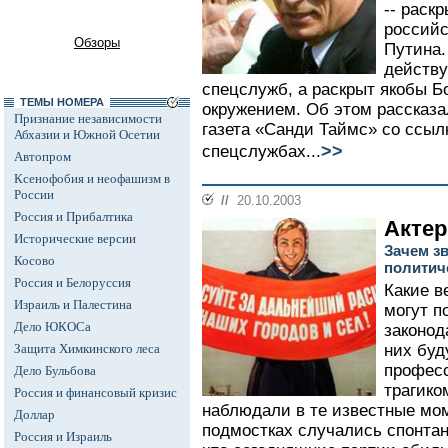
-- раск
российс
Обзоры
Путина.
действ
спецслужб, а раскрыт якобы Б
ТЕМЫ НОМЕРА
окружением. Об этом рассказа
Признание независимости
газета «Санди Таймс» со ссыл
Абхазии и Южной Осетии
>>
спецслужбах...
Автопром
Ксенофобия и неофашизм в
России
//
20.10.2003
Россия и Прибалтика
Актер
Исторические версии
Зачем з
Косово
политич
Россия и Белоруссия
Какие в
Израиль и Палестина
могут п
Дело ЮКОСа
законод
Защита Химкинского леса
них буд
професс
Дело Бульбова
трагико
Россия и финансовый кризис
наблюдали в те известные мом
Доллар
подмостках случались спонтан
Россия и Израиль