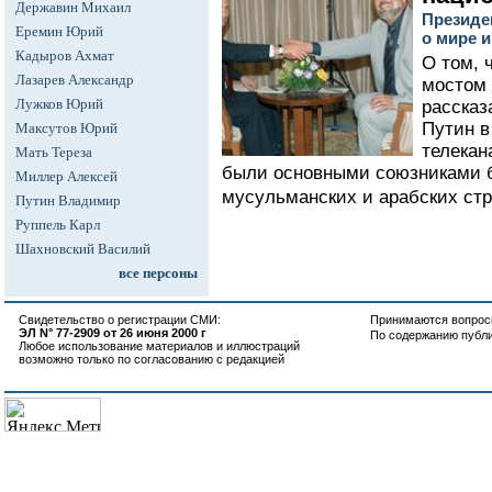
Державин Михаил
Президе
Еремин Юрий
о мире и
Кадыров Ахмат
О том, 
Лазарев Александр
мостом 
Лужков Юрий
рассказ
Путин в
Максутов Юрий
телекан
Мать Тереза
были основными союзниками 
Миллер Алексей
мусульманских и арабских стра
Путин Владимир
Руппель Карл
Шахновский Василий
все персоны
Свидетельство о регистрации СМИ:
Принимаются вопросы
ЭЛ N° 77-2909 от 26 июня 2000 г
По содержанию публ
Любое использование материалов и иллюстраций
возможно только по согласованию с редакцией