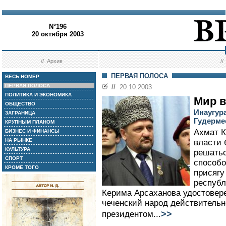
N°196
20 октября 2003
//
Архив
/
ПЕРВАЯ ПОЛОСА
ВЕСЬ НОМЕР
ПЕРВАЯ ПОЛОСА
//
20.10.2003
ПОЛИТИКА И ЭКОНОМИКА
Мир в
ОБЩЕСТВО
Инаугур
ЗАГРАНИЦА
Гудерме
КРУПНЫМ ПЛАНОМ
Ахмат К
БИЗНЕС И ФИНАНСЫ
НА РЫНКЕ
власти 
КУЛЬТУРА
решатьс
СПОРТ
способо
КРОМЕ ТОГО
присягу
республ
Керима Арсаханова удостовере
чеченский народ действительн
>>
президентом...