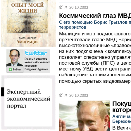
//
20.10.2003
Космический глаз МВ
С его помощью Борис Грызлов п
террористов
Милиция и мэр подмосковного 
презентовали главе МВД Бори
высокотехнологичные «правоо
из них подключена к комплекс
позволяет оперативно управля
постовой службы (ППС) в цело
местному УВД вести централи
наблюдение за криминогенным
помощью скрытых видеокамер.
//
20.10.2003
Покуш
котор
Англича
Березов
В Велик