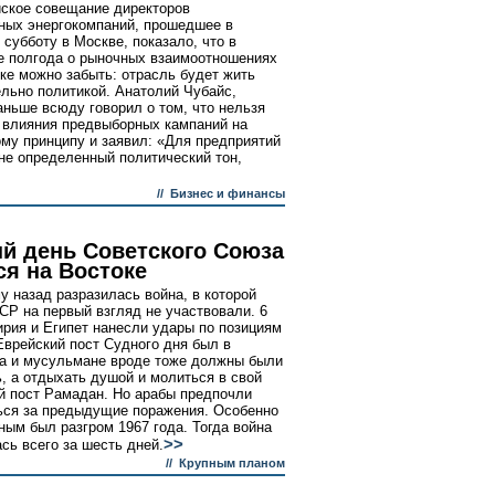
ское совещание директоров
ных энергокомпаний, прошедшее в
субботу в Москве, показало, что в
 полгода о рыночных взаимоотношениях
ике можно забыть: отрасль будет жить
льно политикой. Анатолий Чубайс,
аньше всюду говорил о том, что нельзя
 влияния предвыборных кампаний на
ому принципу и заявил: «Для предприятий
не определенный политический тон,
//
Бизнес и финансы
й день Советского Союза
ся на Востоке
му назад разразилась война, в которой
Р на первый взгляд не участвовали. 6
ирия и Египет нанесли удары по позициям
Еврейский пост Судного дня был в
Да и мусульмане вроде тоже должны были
ь, а отдыхать душой и молиться в свой
 пост Рамадан. Но арабы предпочли
ься за предыдущие поражения. Особенно
ным был разгром 1967 года. Тогда война
>>
сь всего за шесть дней.
//
Крупным планом