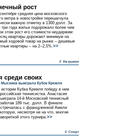
нечный рост
-сентябре средняя цена московского
го метра в новостройке перешагнула
чески важную отметку в 1300 долл. За
 три года жилье подорожало более чем
ри этом рост его стоимости неудержим:
сяц квартиры дорожают минимум на
амый ходовой товар на рынке -- дешевые
>>
тные квартиры -- на 2--2,5%.
//
На рынке
я среди своих
 Мыскина выиграла Кубок Кремля
 истории Кубка Кремля победу в нем
российская теннисистка. Анастасия
ыиграла 14-й Московский теннисный
аработав 189 тыс. долл. В финале
стречалась с француженкой Амели
которую, несмотря ни на что, многие
>>
авориткой этого турнира.
//
Спорт