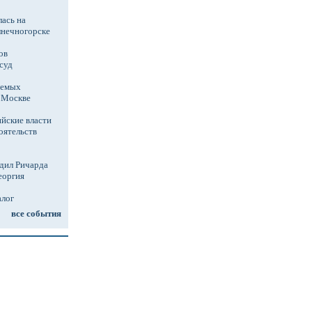
ась на
лнечногорске
ов
суд
аемых
в Москве
йские власти
оятельств
дил Ричарда
еоргия
алог
все события