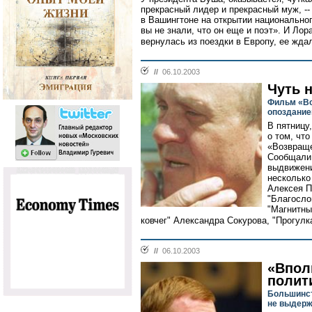
прекрасный лидер и прекрасный муж, -
в Вашингтоне на открытии национального
вы не знали, что он еще и поэт». И Лор
вернулась из поездки в Европу, ее жда
//
06.10.2003
Чуть 
Фильм «Во
опоздани
В пятницу
о том, чт
«Возвраще
Сообщали,
выдвижени
несколько
Алексея П
"Благосло
"Магнитны
ковчег" Александра Сокурова, "Прогулк
//
06.10.2003
«Впол
полит
Большинст
не выдерж