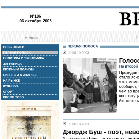
N°186
06 октября 2003
//
Архив
/
ПЕРВАЯ ПОЛОСА
ВЕСЬ НОМЕР
ПЕРВАЯ ПОЛОСА
//
06.10.2003
ПОЛИТИКА И ЭКОНОМИКА
Голос
ЗАГРАНИЦА
На второй
КРУПНЫМ ПЛАНОМ
Президент
БИЗНЕС И ФИНАНСЫ
стало ясн
НА РЫНКЕ
этот моме
сообщил, 
КУЛЬТУРА
чем во вр
СПОРТ
конституци
КРОМЕ ТОГО
бюллетени
//
06.10.2003
Джордж Буш - поэт, нев
У президента Буша, оказывается, чутка