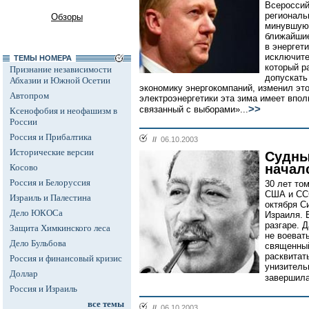
Всероссий
региональ
Обзоры
минувшую 
ближайшие
в энергет
исключите
ТЕМЫ НОМЕРА
который р
Признание независимости
допускать
Абхазии и Южной Осетии
экономику энергокомпаний, изменил эт
Автопром
электроэнергетики эта зима имеет впол
>>
связанный с выборами»...
Ксенофобия и неофашизм в
России
Россия и Прибалтика
//
06.10.2003
Исторические версии
Судны
начал
Косово
Россия и Белоруссия
30 лет то
США и ССС
Израиль и Палестина
октября С
Дело ЮКОСа
Израиля. 
разгаре. 
Защита Химкинского леса
не воеват
Дело Бульбова
священный
расквитат
Россия и финансовый кризис
унизитель
Доллар
завершила
Россия и Израиль
все темы
//
06.10.2003