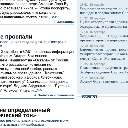
- заявила первая леди Америки Лора Буш
18:51, 16 декабря
 фестиваля книги. -- Готова поспорить,
Радикальная молодежь собрал
а Буш рассказала, что когда она
площади в подмосковном Со
>>
ли написанные мужем стихи...
18:32, 16 декабря
Путин отверг упреки адвокат
//
Заграница
Ходорковского в давлении на 
17:58, 16 декабря
не проспали
Задержан один из предполаг
организаторов беспорядков 
звращение» выдвинули на «Оскара» с
ем
17:10, 16 декабря
Европарламент призвал росси
, 3 октября, в СМИ появилась информация
ускорить расследование обст
о фильм Андрея Звягинцева
смерти Сергея Магнитского
ние» выдвинут на «Оскара» от России.
 что российская комиссия по
16:35, 16 декабря
Саакашвили посмертно награ
ю сделала свой выбор, рассмотрев
Холбрука орденом Святого Г
 фильмов-претендентов: "Коктебель"
опогребского и Бориса Хлебникова,
16:14, 16 декабря
Ассанж будет выпущен под з
вите женщину" Станислава Говорухина,
е бури" Вадима Абдрашитова, "Русский
>>
а" Алексея Учителя...
//
Политика и экономика
не определенный
ический тон»
во региональных энергокомпаний могут
ать испытаний выборами