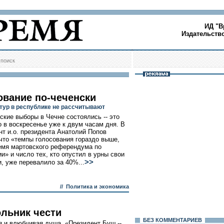
ИД "В
Издательств
/
поиск
ование по-чеченски
 тур в республике не рассчитывают
ские выборы в Чечне состоялись -- это
о в воскресенье уже к двум часам дня. В
нт и.о. президента Анатолий Попов
что «темпы голосования гораздо выше,
емя мартовского референдума по
и» и число тех, кто опустил в урны свои
>>
, уже перевалило за 40%...
//
Политика и экономика
ольник чести
БЕЗ КОМMЕНТАРИЕВ
я и влюбчивая душа. «Президент Буш --