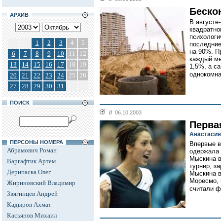
Беско
АРХИВ
В августе
квадратно
психологи
1
2
3
4
5
последние
на 90%. П
6
7
8
9
10
11
12
каждый ме
13
14
15
16
17
18
19
1,5%, а с
однокомна
20
21
22
23
24
25
26
27
28
29
30
31
ПОИСК
//
06.10.2003
Перва
Анастасия
ПЕРСОНЫ НОМЕРА
Впервые в
Абрамович Роман
одержала 
Мыскина в
Варгафтик Артем
турнир, з
Дерипаска Олег
Мыскина в
Моресмо, 
Жириновский Владимир
считали ф
Звягинцев Андрей
Кадыров Ахмат
Касьянов Михаил