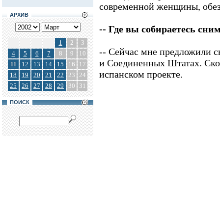
современной женщины, обез
АРХИВ
-- Где вы собираетесь сн
1
2
3
-- Сейчас мне предложили с
4
5
6
7
8
9
10
и Соединенных Штатах. Скор
11
12
13
14
15
16
17
испанском проекте.
18
19
20
21
22
23
24
25
26
27
28
29
30
31
ПОИСК