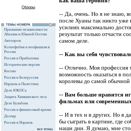
как ваша героиня?
Обзоры
-- Да, очень. Но я не знаю,
после Хуаны так никто уже 
ТЕМЫ НОМЕРА
усилиях максимально достов
Признание независимости
результат только отчасти со
Абхазии и Южной Осетии
самом деле.
Автопром
Ксенофобия и неофашизм в
России
-- Как вы себя чувствовал
Россия и Прибалтика
Исторические версии
-- Отлично. Моя профессия 
Косово
возможность оказаться в по
Россия и Белоруссия
королевы до самой обычно
Израиль и Палестина
Дело ЮКОСа
-- Вам больше нравится и
Защита Химкинского леса
фильмах или современны
Дело Бульбова
Россия и финансовый кризис
-- И в тех и в других. Но в
Доллар
бы сыграть в картине, где с
Россия и Израиль
наши дни. Я думаю, мне сто
все темы