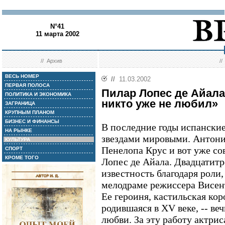
N°41
11 марта 2002
//
Архив
/
ВЕСЬ НОМЕР
//
11.03.2002
ПЕРВАЯ ПОЛОСА
Пилар Лопес де Айала
ПОЛИТИКА И ЭКОНОМИКА
никто уже не любил»
ЗАГРАНИЦА
КРУПНЫМ ПЛАНОМ
БИЗНЕС И ФИНАНСЫ
В последние годы испанские
НА РЫНКЕ
звездами мировыми. Антони
КУЛЬТУРА
Пенелопа Крус и вот уже со
СПОРТ
КРОМЕ ТОГО
Лопес де Айала. Двадцатитр
известность благодаря роли
мелодраме режиссера Висен
Ее героиня, кастильская кор
родившаяся в XV веке, -- в
любви. За эту работу актри