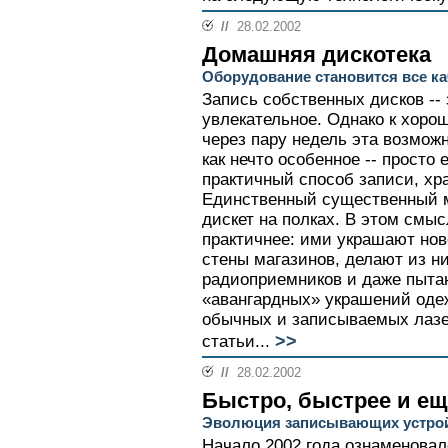
//
28.02.2002
Домашняя дискотека
Оборудование становится все к
Запись собственных дисков --
увлекательное. Однако к хоро
через пару недель эта возмож
как нечто особенное -- просто
практичный способ записи, х
Единственный существенный м
дискет на полках. В этом смы
практичнее: ими украшают нов
стены магазинов, делают из н
радиоприемников и даже пытаю
«авангардных» украшений оде
обычных и записываемых лазе
>>
статьи...
//
28.02.2002
Быстро, быстрее и е
Эволюция записывающих устро
Начало 2002 года ознаменова