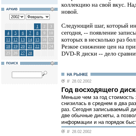
коллекцию на свой вкус. На
АРХИВ
новой.
Следующий шаг, который ин
1
2
3
сегодня, -- появление запи
4
5
6
7
8
9
10
которых в несколько раз боль
11
12
13
14
15
16
17
Резкое снижение цен на пр
18
19
20
21
22
23
24
DVD-R диски -- дело сравни
25
26
27
28
ПОИСК
НА РЫНКЕ
//
28.02.2002
Год восходящего диск
Меньше чем за год стоимость
снизилась в среднем в два раз
раз. Сегодня записываемый дис
две обычные дискеты, а позво
информации и на порядок быст
//
28.02.2002