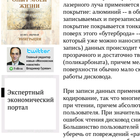
лазерного луча применяется
покрытие: алюминий -- в об
записываемых и перезаписы
покрытие покрывается тонк
поверх этого «бутерброда» -
который уже можно наносит
запись) данных происходит
прозрачного и достаточно т
(поликарбоната), причем ме
поверхности обычно мало ск
работы дисковода.
При записи данных применя
кодирование, так что многи
при чтении, причем абсолю
пользователя. При значител
ошибок чтения дисковод сни
Большинство пользователей
уберечь от повреждений «ра