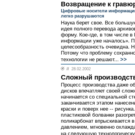
Возвращение к гравю
Цифровые носители информации
легко разрушаются
Наука берет свое. Все большу
идея полного перевода архив
форму. Кое-где, в том числе 
информации уже началось». П
целесообразность очевидна. Но
Потому что проблему сохранн
>>
технологии не решают...
//
28.02.2002
Сложный производст
Процесс производства даже о
дисков впечатляет своей слож
начинается со специальной ст
заканчивается этапом нанесен
краски и поверх нее -- рисунк
пластиковой болванки разогре
поликарбонат впрыскивается в
давлением, мгновенно охлажда
на следующую технологическу