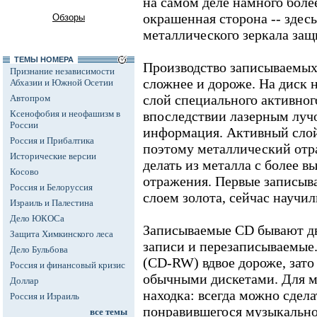
на самом деле намного более
окрашенная сторона -- здес
Обзоры
металлического зеркала защ
ТЕМЫ НОМЕРА
Производство записываемых
Признание независимости
сложнее и дороже. На диск
Абхазии и Южной Осетии
слой специального активног
Автопром
Ксенофобия и неофашизм в
впоследствии лазерным луч
России
информация. Активный слой
Россия и Прибалтика
поэтому металлический от
Исторические версии
делать из металла с более 
Косово
отражения. Первые записыв
Россия и Белоруссия
слоем золота, сейчас научил
Израиль и Палестина
Дело ЮКОСа
Записываемые CD бывают дв
Защита Химкинского леса
записи и перезаписываемые
Дело Бульбова
(CD-RW) вдвое дороже, зато
Россия и финансовый кризис
обычными дискетами. Для м
Доллар
находка: всегда можно сдел
Россия и Израиль
понравившегося музыкальног
все темы