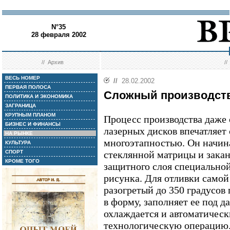
N°35
28 февраля 2002
//
Архив
/
ВЕСЬ НОМЕР
//
28.02.2002
ПЕРВАЯ ПОЛОСА
Сложный производст
ПОЛИТИКА И ЭКОНОМИКА
ЗАГРАНИЦА
КРУПНЫМ ПЛАНОМ
Процесс производства даже
БИЗНЕС И ФИНАНСЫ
лазерных дисков впечатляет
НА РЫНКЕ
многоэтапностью. Он начин
КУЛЬТУРА
СПОРТ
стеклянной матрицы и зака
КРОМЕ ТОГО
защитного слоя специальной 
рисунка. Для отливки самой
разогретый до 350 градусов
в форму, заполняет ее под 
охлаждается и автоматичес
технологическую операцию.