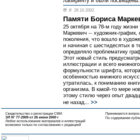
лабиринту и были посвящены.
//
28.10.2002
Памяти Бориса Марке
25 октября на 78-м году жизн
Маркевич -- художник-график,
поколения, что вошло в худож
и начиная с шестидесятых в т
определяло проблематику графи
Этот новый стиль предусматр
иллюстрации и всего книжного
формульности шрифта, котора
особенностью книжного искусс
утратилась, к пониманию книги
организма. В какой-то мере но
этому стилю через опыт двадц
>>
не назад...
Свидетельство о регистрации СМИ:
Принимаются вопросы
ЭЛ N° 77-2909 от 26 июня 2000 г
По содержанию публ
Любое использование материалов и иллюстраций
возможно только по согласованию с редакцией