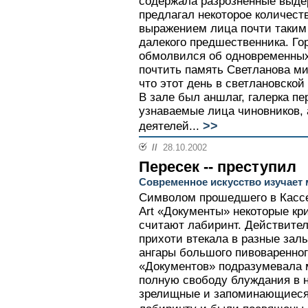
содержала разрозненные выдер
предлагал некоторое количест
выражением лица почти таким 
далекого предшественника. Го
обмолвился об одновременных
почтить память Светланова ми
что этот день в светлановской
В зале был аншлаг, галерка пер
узнаваемые лица чиновников, 
>>
деятелей...
//
28.10.2002
Пересек -- преступил
Современное искусство изучает
Символом прошедшего в Кассе
Art «Документы» некоторые кр
считают лабиринт. Действител
прихоти втекала в разные зал
ангары большого пивоваренног
«Документов» подразумевала 
полную свободу блуждания в н
зрелищные и запоминающиеся