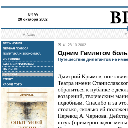
N°199
28 октября 2002
//
Архив
/
ВЕСЬ НОМЕР
//
28.10.2002
ПЕРВАЯ ПОЛОСА
Одним Гамлетом бол
ПОЛИТИКА И ЭКОНОМИКА
Путешествие дилетантов не имее
ЗАГРАНИЦА
БИЗНЕС И ФИНАНСЫ
НА РЫНКЕ
КУЛЬТУРА
Дмитрий Крымов, поставивш
СПОРТ
Театра имени Станиславско
КРОМЕ ТОГО
обратиться к публике с дек
воззрений, творческим ман
подобным. Спасибо и за это
столько, сколько ей положен
Перевод А. Чернова. Действ
штук (примерно вдвое меньш