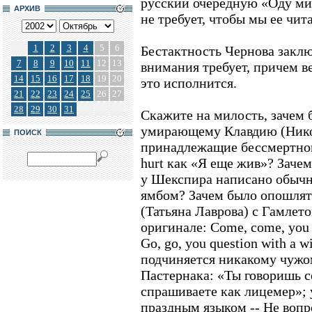
русский очередную «Оду мир
АРХИВ
не требует, чтобы мы ее чит
1
2
3
4
5
6
Бестактность Чернова заключ
7
8
9
10
11
12
13
внимания требует, причем в
14
15
16
17
18
19
20
это исполнится.
21
22
23
24
25
26
27
28
29
30
31
Скажите на милость, зачем б
умирающему Клавдию (Никол
ПОИСК
принадлежащие бессмертному
hurt как «Я еще жив»? Заче
у Шекспира написано обыч
ямбом? Зачем было опошлят
(Татьяна Лаврова) с Гамлет
оригинале: Come, come, you a
Go, go, you question with a w
подчиняется никакому чужом
Пастернака: «Ты говоришь с
спрашиваете как лицемер»; 
праздным языком -- Не воп