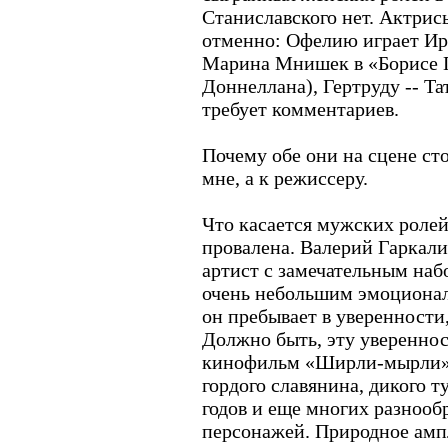
Станиславского нет. Актри
отменно: Офелию играет Ир
Марина Мнишек в «Борисе 
Доннеллана), Гертруду -- Та
требует комментариев.
Почему обе они на сцене сто
мне, а к режиссеру.
Что касается мужских ролей,
провалена. Валерий Гаркали
артист с замечательным наб
очень небольшим эмоционал
он пребывает в уверенности,
Должно быть, эту увереннос
кинофильм «Ширли-мырли», 
гордого славянина, дикого т
годов и еще многих разноо
персонажей. Природное ампл