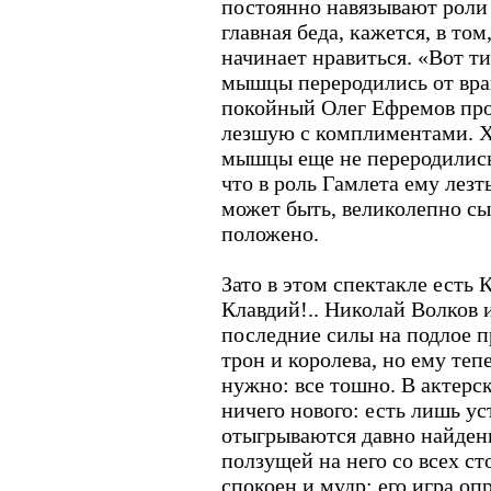
постоянно навязывают роли 
главная беда, кажется, в том
начинает нравиться. «Вот ти
мышцы переродились от вран
покойный Олег Ефремов про
лезшую с комплиментами. Хо
мышцы еще не переродились.
что в роль Гамлета ему лезть
может быть, великолепно сыг
положено.
Зато в этом спектакле есть 
Клавдий!.. Николай Волков 
последние силы на подлое п
трон и королева, но ему теп
нужно: все тошно. В актерс
ничего нового: есть лишь ус
отыгрываются давно найден
ползущей на него со всех с
спокоен и мудр: его игра о