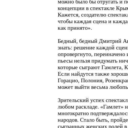
можно было бы отругать и п
концепции в спектакле Крым
Кажется, создателю спектак
чтобы каждая сцена и кажда
как принято».
Бедный, бедный Дмитрий Ан
знать: решение каждой сцен
опровергнуто, переиначено 
пьесы нельзя придумать ниче
которые сыграют Гамлета, К
Если найдутся также хорош
Горацио, Полония, Розенкра
может выйти весьма любоп
Зрительский успех спектакл
любом раскладе. «Гамлет» н
многократно подтверждалось
народов. Стало быть, пройд
сыгранных женских ролей в 