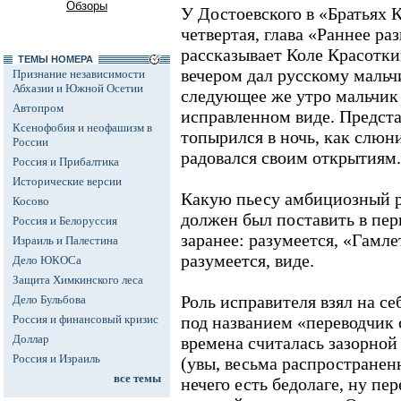
Обзоры
У Достоевского в «Братьях 
четвертая, глава «Раннее ра
рассказывает Коле Красотки
ТЕМЫ НОМЕРА
вечером дал русскому мальчи
Признание независимости
Абхазии и Южной Осетии
следующее же утро мальчик 
Автопром
исправленном виде. Предста
Ксенофобия и неофашизм в
топырился в ночь, как слюн
России
радовался своим открытиям.
Россия и Прибалтика
Исторические версии
Какую пьесу амбициозный 
Косово
должен был поставить в пер
Россия и Белоруссия
заранее: разумеется, «Гамле
Израиль и Палестина
разумеется, виде.
Дело ЮКОСа
Защита Химкинского леса
Роль исправителя взял на с
Дело Бульбова
Россия и финансовый кризис
под названием «переводчик 
Доллар
времена считалась зазорной
Россия и Израиль
(увы, весьма распространен
все темы
нечего есть бедолаге, ну пер