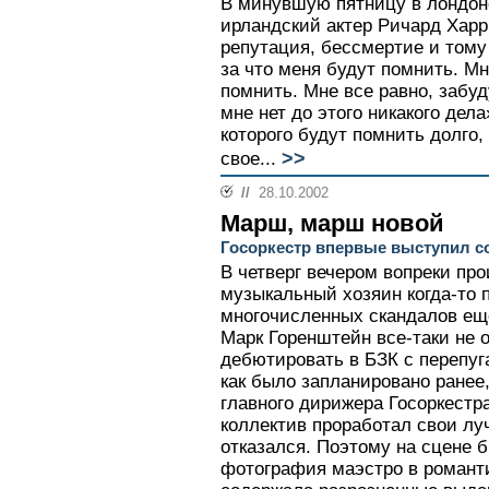
В минувшую пятницу в лондон
ирландский актер Ричард Харр
репутация, бессмертие и тому
за что меня будут помнить. Мн
помнить. Мне все равно, забуд
мне нет до этого никакого дела
которого будут помнить долго, 
>>
свое...
//
28.10.2002
Марш, марш новой
Госоркестр впервые выступил 
В четверг вечером вопреки пр
музыкальный хозяин когда-то п
многочисленных скандалов ещ
Марк Горенштейн все-таки не 
дебютировать в БЗК с перепу
как было запланировано ранее
главного дирижера Госоркестр
коллектив проработал свои луч
отказался. Поэтому на сцене 
фотография маэстро в романти