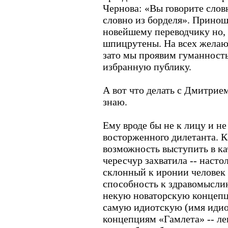
Чернова: «Вы говорите слов
словно из борделя». Принош
новейшему переводчику но,
шпицрутены. На всех желающ
зато мы проявим гуманность
избранную публику.
А вот что делать с Дмитрие
знаю.
Ему вроде бы не к лицу и не
восторженного дилетанта. К
возможность выступить в ка
чересчур захватила -- насто
склонный к иронии человек 
способность к здравомысли
некую новаторскую концепц
самую идиотскую (имя иди
концепциям «Гамлета» -- лег