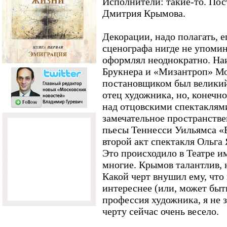
Исполнители: такие-то. Пос
Дмитрия Крымова.
Декорации, надо полагать, е
сценографа нигде не упомин
оформлял неоднократно. На
Брукнера и «Мизантроп» Мо
постановщиком был великий
отец художника, но, конечн
над отцовскими спектаклям
замечательное пространстве
пьесы Теннесси Уильямса «В
второй акт спектакля Ольга 
Это происходило в Театре и
многие. Крымов талантлив, 
Какой черт внушил ему, что
интереснее (или, может быт
профессия художника, я не 
черту сейчас очень весело.