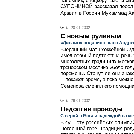
паломник, спецкору газеты «В
СУПОНИНОЙ рассказал посол 
Аравия в России Мухаммад Х
//
28.01.2002
С новым рулевым
«Динамо» подарило шанс Андре
Вчерашний матч хоккейной Суп
имел особый подтекст. И речь 
многолетних традициях московс
тренерском мостике «бело-гол
перемены. Станут ли они зна
-- покажет время, а пока можн
Семенова сменил его помощник
//
28.01.2002
Недолгие проводы
С верой в Бога и надеждой на м
В субботу российских олимпи
Поклонной горе. Традиция роди