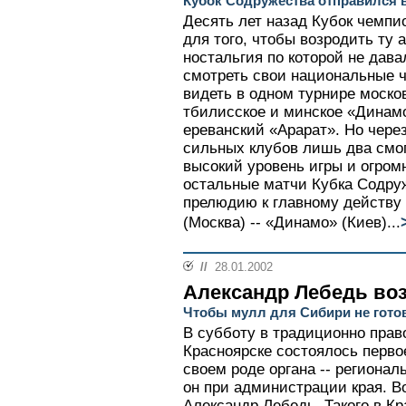
Кубок Содружества отправился 
Десять лет назад Кубок чемпи
для того, чтобы возродить ту
ностальгия по которой не дав
смотреть свои национальные 
видеть в одном турнире москов
тбилисское и минское «Динамо
ереванский «Арарат». Но через
сильных клубов лишь два смо
высокий уровень игры и огром
остальные матчи Кубка Содруж
прелюдию к главному действу 
(Москва) -- «Динамо» (Киев)...
//
28.01.2002
Александр Лебедь во
Чтобы мулл для Сибири не гото
В субботу в традиционно прав
Красноярске состоялось перво
своем роде органа -- региона
он при администрации края. В
Александр Лебедь. Такого в К