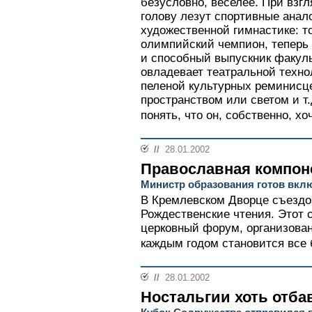
безусловно, веселее. При взг
голову лезут спортивные анало
художественной гимнастике: то
олимпийский чемпион, теперь 
и способный выпускник факул
овладевает театральной техно
пеленой культурных реминисце
пространством или светом и т.
понять, что он, собственно, хо
//
28.01.2002
Православная компон
Министр образования готов вкл
В Кремлевском Дворце съездо
Рождественские чтения. Этот
церковный форум, организова
каждым годом становится все 
//
28.01.2002
Ностальгии хоть отба