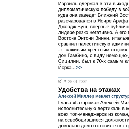
Израиль одержал в эти выход
дипломатическую победу в вой
куда она заведет Ближний Вост
разочаровался в Ясире Арафа
Джордж Буш, впервые публичн
лидере резко негативно. А ег
Востоке Энтони Зинни, италья
сравнил палестинскую админи
- с «лживым крестным отцом»
дон Гамбино, с виду немощно
Сицилии, был в 70-х самым в
>>
Йорка...
//
28.01.2002
Удобства на этажах
Алексей Миллер меняет структу
Глава «Газпрома» Алексей Ми
исполнительную вертикаль в к
всех топ-менеджеров из коман
на освободившиеся должности
довольно долго готовился к с