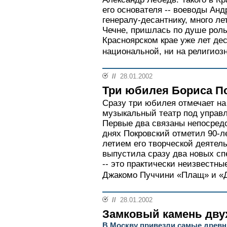
его основателя -- воеводы Анд
генералу-десантнику, много л
Чечне, пришлась по душе роль
Красноярском крае уже лет де
национальной, ни на религиозн
//
28.01.2002
Три юбилея Бориса П
Сразу три юбилея отмечает на
музыкальный театр под управл
Первые два связаны непосредст
днях Покровский отметил 90-ле
летием его творческой деятел
выпустила сразу два новых спе
-- это практически неизвестны
Джакомо Пуччини «Плащ» и «Д
//
28.01.2002
Замковый камень дву
В Москву привезли самые древн