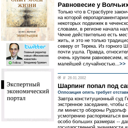
Равновесие у Волчьи
Только что в Страсбурге зако
на которой европарламентарии
некоторых подвижек в чеченск
словами, в регионе начала на
Чечне действительно есть мест
жить, и это не только традици
северу от Терека. Из горного 
почти ушла. Правда, относите
очень хрупким равновесием, к
>>
малейшей случайностью...
//
28.01.2002
Шарпинг попал под с
Оппозиция опять требует отста
Завтра конституционный суд Г
экстренное заседание, чтобы с
ли министр обороны Рудольф 
усмотрению распоряжаться в
особо больших размерах -- да
государственной значимости 