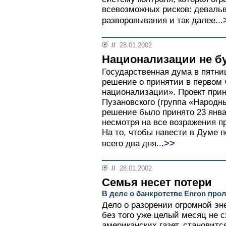
всевозможных рисков: девальв
разворовывания и так далее...
//
28.01.2002
Национализации не б
Государственная дума в пятни
решение о принятии в первом 
национализации». Проект при
Пузановского (группа «Народн
решение было принято 23 янва
несмотря на все возражения п
На то, чтобы навести в Думе 
>>
всего два дня...
//
28.01.2002
Семья несет потери
В деле о банкротстве Enron про
Дело о разорении огромной эн
без того уже целый месяц не 
американских газет, становит