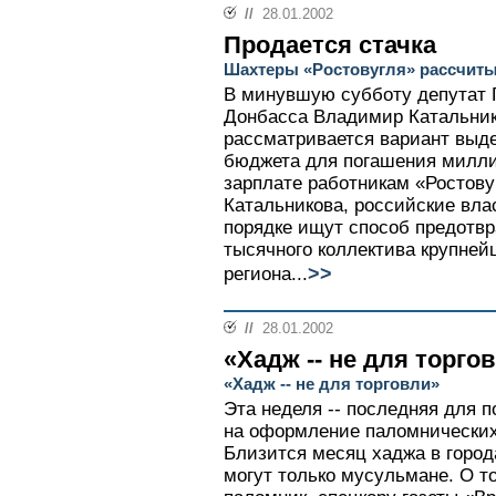
//
28.01.2002
Продается стачка
Шахтеры «Ростовугля» рассчит
В минувшую субботу депутат 
Донбасса Владимир Катальнико
рассматривается вариант выд
бюджета для погашения милли
зарплате работникам «Ростову
Катальникова, российские вла
порядке ищут способ предотвр
тысячного коллектива крупне
>>
региона...
//
28.01.2002
«Хадж -- не для торго
«Хадж -- не для торговли»
Эта неделя -- последняя для 
на оформление паломнических
Близится месяц хаджа в город
могут только мусульмане. О т