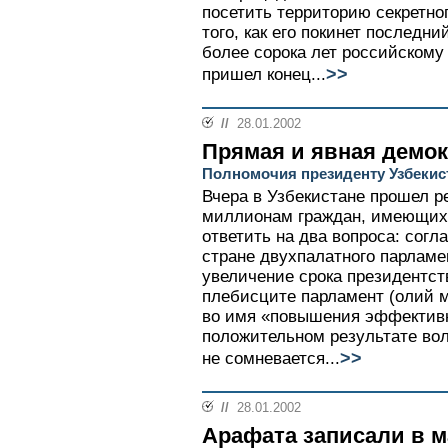
посетить территорию секретног
того, как его покинет послед
более сорока лет российскому
>>
пришел конец...
//
28.01.2002
Прямая и явная демо
Полномочия президенту Узбекис
Вчера в Узбекистане прошел р
миллионам граждан, имеющих 
ответить на два вопроса: согл
стране двухпалатного парламе
увеличение срока президентств
плебисците парламент (олий м
во имя «повышения эффективн
положительном результате вол
>>
не сомневается...
//
28.01.2002
Арафата записали в 