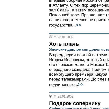
впервые сборная России отпр
в Атланту. С тех пор церемон
зал Славы, а затем посещение
Поклонной горе. Правда, на эт
наших спортсменов не приеха
>>
государства...
//
28.01.2002
Хоть плачь
Японские дипломаты довели сво
В преддверии важной встречи 
Игорем Ивановым, который при
его японская коллега Макико Т
очередного скандала. Причем т
всемогущего премьера Какуэя
перед телекамерами. До слез 
>>
подчиненные...
//
28.01.2002
Подарок сопернику
Сафин проиграл в свой день ро