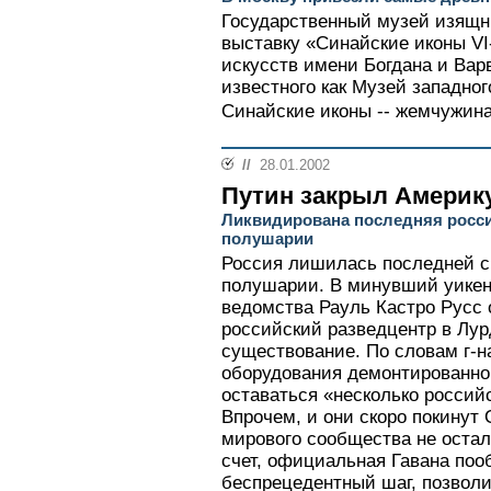
Государственный музей изящн
выставку «Синайские иконы VI-
искусств имени Богдана и Варв
известного как Музей западног
Синайские иконы -- жемчужина 
//
28.01.2002
Путин закрыл Америк
Ликвидирована последняя росси
полушарии
Россия лишилась последней с
полушарии. В минувший уикенд
ведомства Рауль Кастро Русс
российский разведцентр в Лур
существование. По словам г-на
оборудования демонтированно
оставаться «несколько россий
Впрочем, и они скоро покинут 
мирового сообщества не остал
счет, официальная Гавана поо
беспрецедентный шаг, позвол