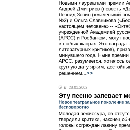
Новыми лауреатами премии Ап
Андрей Дмитриев (повесть «До
Леонид Зорин («маленький ром
№2) и Ольга Славникова («Бе
настоящем человеке» -- «Октя
учрежденной Академией русск
(АРСС) и Росбанком, могут п
в любых жанрах. Это награда 
литературных критиков), приз
минувшего года. Ныне премии 
АРСС, разумеется, хотелось 
круглую дату ярким, достойн
>>
решением...
//
28.01.2002
Эту песню запевает 
Новое театральное поколение за
бесповоротно
Молодая режиссура, об отсутс
твердили критики, наконец об
головы сограждан лавину прем