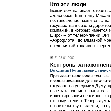
Кто эти люди
Белый дом начинает готовитьс
акционеров. В пятницу Михаи
постановление правительства
государства в советы директо
компаний, в которых имеется г
широк -- от телекомпании ОРТ
«Аэрофлота» до алмазной мо
предприятий топливно-энергети
//
28.01.2002
Контроль за накоплен
Владимир Путин завернул пенси
Президент недоволен тем, как 
предназначенные для накопите
государства уведомил Думу, п
свое заключение к правительс
инвестировании пенсионных ср
второму чтению. Теперь думца
правительству придется, по су
систему контроля, которая ог