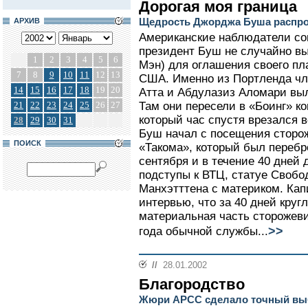
Дорогая моя граница
Щедрость Джорджа Буша распрос
АРХИВ
Американские наблюдатели со
президент Буш не случайно вы
1
2
3
4
5
6
Мэн) для оглашения своего пл
7
8
9
10
11
12
13
США. Именно из Портленда ч
14
15
16
17
18
19
20
Атта и Абдулазиз Аломари выл
21
22
23
24
25
26
27
Там они пересели в «Боинг» ко
который час спустя врезался 
28
29
30
31
Буш начал с посещения сторо
ПОИСК
«Такома», который был перебр
сентября и в течение 40 дней
подступы к ВТЦ, статуе Своб
Манхэтттена с материком. Кап
интервью, что за 40 дней круг
материальная часть сторожевик
>>
года обычной службы...
//
28.01.2002
Благородство
Жюри АРСС сделало точный вы