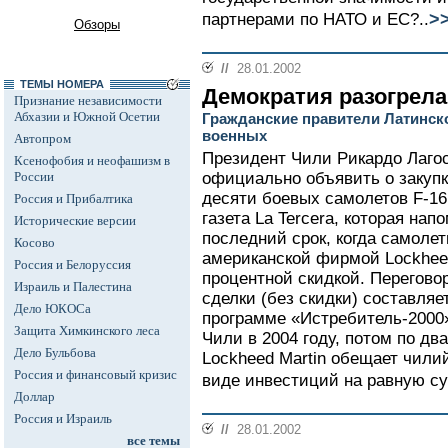
>
партнерами по НАТО и ЕС?..
Обзоры
//
28.01.2002
ТЕМЫ НОМЕРА
Демократия разогрел
Признание независимости
Абхазии и Южной Осетии
Гражданские правители Латинск
военных
Автопром
Президент Чили Рикардо Лагос
Ксенофобия и неофашизм в
России
официально объявить о закуп
десяти боевых самолетов F-1
Россия и Прибалтика
газета La Tercera, которая нап
Исторические версии
последний срок, когда самолет
Косово
американской фирмой Lockheed
Россия и Белоруссия
процентной скидкой. Перегово
Израиль и Палестина
сделки (без скидки) составляе
Дело ЮКОСа
программе «Истребитель-2000»
Защита Химкинского леса
Чили в 2004 году, потом по дв
Дело Бульбова
Lockheed Martin обещает чил
Россия и финансовый кризис
виде инвестиций на равную су
Доллар
Россия и Израиль
//
28.01.2002
все темы