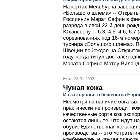
На кортах Мельбурна заверши
«Большого шлема» -- Открыты
Россиянин Марат Сафин в фин
разряда в свой 22-й день рож
Юханссону -- 6:3, 4:6, 4:6, 6:7
соревнованиях под 16-м номер
турнира «Большого шлема». П
Швеции побеждал на Открытом
году, когда титул достался од
Марата Сафина Матсу Виланде
//
28.01.2002
Чужая кожа
Из-за коровьего бешенства Евро
Несмотря на наличие богатых 
практически не производит ко
качественные сорта кож экспо
остаются лишь те, что идут на
обуви. Единственная кожаная 
производства -- это «стратеги
комбинезоны и другая одежда 