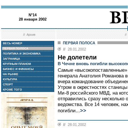
N°14
28 января 2002
//
Архив
/
ПЕРВАЯ ПОЛОСА
ВЕСЬ НОМЕР
ПЕРВАЯ ПОЛОСА
//
28.01.2002
ПОЛИТИКА И ЭКОНОМИКА
Не долетели
ЗАГРАНИЦА
В Чечне вновь погибли высоко
КРУПНЫМ ПЛАНОМ
БИЗНЕС И ФИНАНСЫ
Самые «высокопоставленные» 
НА РЫНКЕ
генерала Анатолия Романова в
КУЛЬТУРА
вчера командование объединен
СПОРТ
Утром в окрестностях станицы
КРОМЕ ТОГО
Ми-8 российского МВД, на кот
отправились сразу несколько 
ведомства. Все 14 человек, на
>>
погибли...
//
28.01.2002