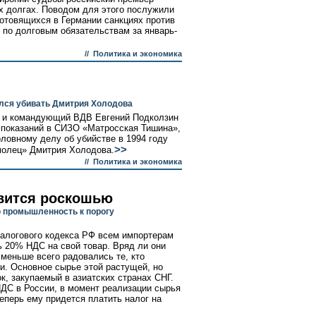
их долгах. Поводом для этого послужили
готовящихся в Германии санкциях против
 по долговым обязательствам за январь-
//
Политика и экономика
ался убивать Дмитрия Холодова
 и командующий ВДВ Евгений Подколзин
 показаний в СИЗО «Матросская Тишина»,
ловному делу об убийстве в 1994 году
>>
молец» Дмитрия Холодова.
//
Политика и экономика
овится роскошью
 промышленность к порогу
Налогового кодекса РФ всем импортерам
ь 20% НДС на свой товар. Вряд ли они
 меньше всего радовались те, кто
и. Основное сырье этой растущей, но
к, закупаемый в азиатских странах СНГ.
ДС в России, в момент реализации сырья
теперь ему придется платить налог на