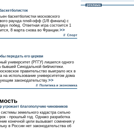
баскетболисток
ьен баскетболистки московского
вого раунда плей-офф (1/8 финала) с
вух побед. Ответная игра состоится 1
>>
ится, 8 марта снова во Франции.
//
Спорт
обы передать его церкви
ный университет (РГГУ) лишился одного
са бывшей Синодальной библиотеки.
московское правительство выиграло иск в
та на использование университетом дома
>>
вующим законодательству.
//
Политика и экономика
имость
р угрожает благополучию чиновников
 системы земельного кадастра сильно
рок - прошлый год. Однако разработка
ние конечной цели вызывает сомнения у
льку в России нет законодательства об