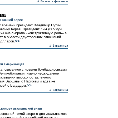
//
Бизнес и финансы
ва
ы Южной Корее
у времени президент Владимир Путин
ублику Корея. Президент Ким Дэ Чжун
обы она сыграла «конструктивную роль» в
т в области двусторонних отношений
>>
долларов.
//
Заграница
ой американцев
ка, связанное с новыми бомбардировками
Великобритании, имело неожиданное
казывания высокопоставленного
ния Варшавы с Парижем и едва не
>>
язей с Багдадом.
//
Заграница
сьянову итальянский визит
основной темой второго дня итальянского
 иронии судьбы российский премьер