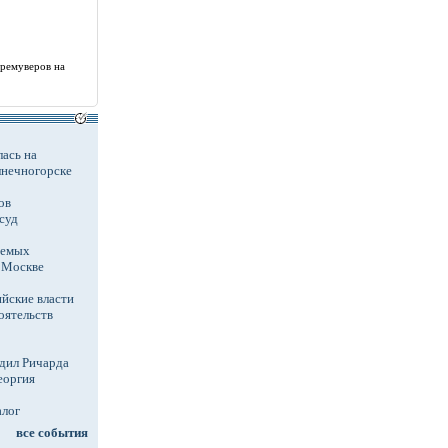
 ремуверов на
ась на
лнечногорске
ов
суд
аемых
в Москве
йские власти
оятельств
дил Ричарда
еоргия
алог
все события