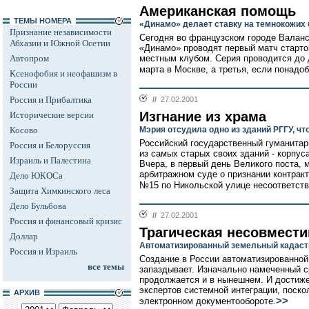
Американская помощь
ТЕМЫ НОМЕРА
«Динамо» делает ставку на темнокожих 
Признание независимости
Сегодня во французском городе Валанс
Абхазии и Южной Осетии
«Динамо» проводят первый матч старто
Автопром
местным клубом. Серия проводится до д
марта в Москве, а третья, если понадоб
Ксенофобия и неофашизм в
России
Россия и Прибалтика
//
27.02.2001
Изгнание из храма
Исторические версии
Косово
Мэрия отсудила одно из зданий РГГУ, чт
Российский государственный гуманитар
Россия и Белоруссия
из самых старых своих зданий - корпу
Израиль и Палестина
Вчера, в первый день Великого поста, 
арбитражном суде о признании контрак
Дело ЮКОСа
№15 по Никольской улице несоответст
Защита Химкинского леса
Дело Бульбова
//
27.02.2001
Россия и финансовый кризис
Трагическая несовмест
Доллар
Автоматизированный земельный кадаст
Россия и Израиль
Создание в России автоматизированной
все темы
запаздывает. Изначально намеченный с
продолжается и в нынешнем. И достиже
экспертов системной интеграции, поско
АРХИВ
>>
электронном документообороте.