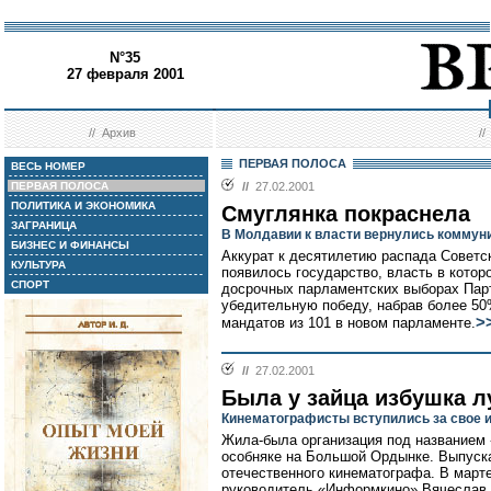
N°35
27 февраля 2001
//
Архив
/
ПЕРВАЯ ПОЛОСА
ВЕСЬ НОМЕР
ПЕРВАЯ ПОЛОСА
//
27.02.2001
ПОЛИТИКА И ЭКОНОМИКА
Смуглянка покраснела
ЗАГРАНИЦА
В Молдавии к власти вернулись коммун
БИЗНЕС И ФИНАНСЫ
Аккурат к десятилетию распада Советск
КУЛЬТУРА
появилось государство, власть в кото
СПОРТ
досрочных парламентских выборах Пар
убедительную победу, набрав более 50
>
мандатов из 101 в новом парламенте.
//
27.02.2001
Была у зайца избушка л
Кинематографисты вступились за свое 
Жила-была организация под названием
особняке на Большой Ордынке. Выпуск
отечественного кинематографа. В марте
руководитель «Информкино» Вячеслав 