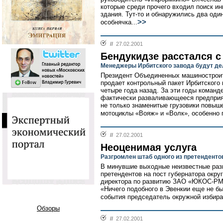
которые среди прочего входил поиск ин
здания. Тут-то и обнаружились два оди
>>
особнячка...
//
27.02.2001
Бендукидзе расстался с
Менеджеры Ирбитского завода будут де
Президент Объединенных машинострои
продает контрольный пакет Ирбитского
четыре года назад. За эти годы коман
фактически разваливающееся предприят
не только знаменитые грузовики повыш
мотоциклы «Вояж» и «Волк», особенно 
//
27.02.2001
Неоценимая услуга
Разгромлен штаб одного из претендентов
В минувшие выходные неизвестные разг
претендентов на пост губернатора окру
директора по развитию ЗАО «ЮКОС-РМ»)
«Ничего подобного в Эвенкии еще не б
события председатель окружной избира
Обзоры
//
27.02.2001