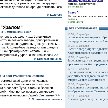
Матрицы для ноутбуков
весторов для ремонта и реконструкции
матрицы для ноутбуков
pc-service.kz
наковых договора об аренде симпатичного
Завод V
//
Культура
Лучшие условия по производству
Завод V
kosmo-lab.ru
 "Уралом"
БЕЗ КОМMЕНТАРИЕВ
лать мотоциклы сами
18:51, 16 декабря
тельных заводов Каха Бендукидзе
Радикальная молодежь собрал
 мотоциклетного завода, приобретенный
площади в подмосковном Со
де менеджеров удалось вдохнуть жизнь в
18:32, 16 декабря
ие. С конвейера завода стали сходить
Путин отверг упреки адвокат
енной проходимости «Урал», но и
Ходорковского в давлении на 
>>
популярные у уральских «байкеров».
17:58, 16 декабря
//
Бизнес и финансы
Задержан один из предполаг
организаторов беспорядков 
17:10, 16 декабря
Европарламент призвал росси
ускорить расследование обст
 на пост губернатора Эвенкии
смерти Сергея Магнитского
ромили штаб одного из главных
га Бориса Золотарева (в прошлом
16:35, 16 декабря
Саакашвили посмертно награ
 в поселке Тура, столице Эвенкии.
Холбрука орденом Святого Г
ыло!». Именно так прокомментировал
>>
тельной комиссии Сергей Степашкин.
16:14, 16 декабря
Ассанж будет выпущен под з
//
Политика и экономика