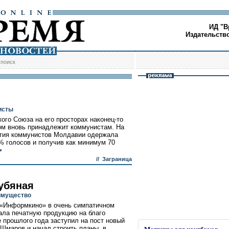
ИД "В
Издательств
/
поиск
исты
ого Союза на его просторах наконец-то
ром вновь принадлежит коммунистам. На
тия коммунистов Молдавии одержала
% голосов и получив как минимум 70
>
//
Заграница
убяная
имущество
 «Информкино» в очень симпатичном
ала печатную продукцию на благо
 прошлого года заступил на пост новый
Шмаров и начал строить планы, в