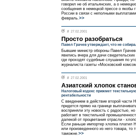
говорил не об итальянских, а о немецк
сообщения в немецкой прессе о якобы 
России в связи с неполными выплатами
>>
февраль.
//
27.02.2001
Просто разобраться
Павел Грачев утверждает, что не собир
Бывшие министр обороны Павел Грачев
явились вчера для дачи свидетельских
где проходят судебные слушания по уго
журналиста газеты «Московский комсо
//
27.02.2001
Азиатский хлопок стан
Налоговый кодекс прижмет текстильную
рентабельности
С введением в действие второй части 
придется прямо на границе выплачиват
восприняли эту новость с радостью, но
работает в текстильной промышленност
далекой от процветания отрасли - хлопо
Если раньше импортер хлопка платил Н
или произведенного из него товара, то 
>>
таможне.