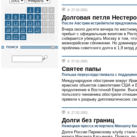
1
2
3
4
//
27.02.2001
Долговая петля Нестеро
5
6
7
8
9
10
11
12
13
14
15
16
17
18
После Австрии истребители предложен
Вчера около десяти вечера по местном
19
20
21
22
23
24
25
прибыл с официальным визитом в Респ
26
27
28
собирается убеждать Москву в том, чт
межкорейском сближении. Но доминируе
ПОИСК
проблема советского долга в 1,8 млрд 
//
27.02.2001
Святее папы
Польша переусердствовала с поддержк
Международное обострение вокруг Ира
иракских объектов самолетами США и 
продолжение в Восточной Европе. Выс
польского чиновника обострили отноше
привели к разрыву дипломатических св
//
27.02.2001
Долги без границ
Немецкая пресса испортила Михаилу Ка
Долги России Парижскому клубу стали 
визита Михаила Касьянова. Правда, по