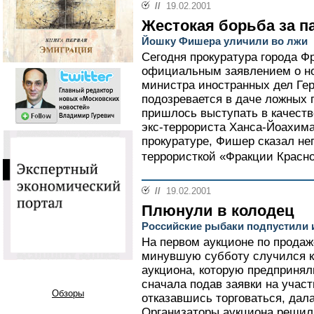
//
19.02.2001
Жестокая борьба за п
Йошку Фишера уличили во лжи
Сегодня прокуратура города Ф
официальным заявлением о но
министра иностранных дел Ге
подозревается в даче ложных п
пришлось выступать в качеств
экс-террориста Ханса-Йоахима
прокуратуре, Фишер сказал неп
террористкой «Фракции Красн
//
19.02.2001
Плюнули в колодец
Российские рыбаки подпустили 
На первом аукционе по продаж
минувшую субботу случился к
аукциона, которую предпринял
сначала подав заявки на участ
Обзоры
отказавшись торговаться, дал
Организаторы аукциона решили