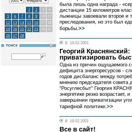
была лишь одна награда - «се
1
2
3
4
дистанции 15 километров кла
лыжницы завоевали второе и т
5
6
7
8
9
10
11
преследования, но это был ед
12
13
14
15
16
17
18
>>
борьбы.
19
20
21
22
23
24
25
26
27
28
//
19.02.2001
ПОИСК
Георгий Краснянский
приватизировать быс
Одна из причин ощущаемого се
дефицита энергоресурсов - с
годов дисбаланс между потреб
мнению председателя совета 
"Росуглесбыт" Георгия КРАСН
энергетике резко возрастает, и
завершении приватизации уго
>>
тарифной политике.
//
19.02.2001
Все в сайт!