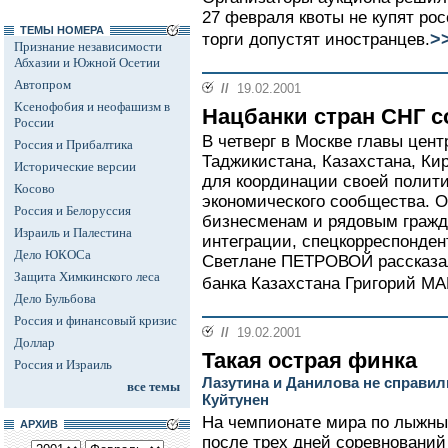
27 февраля квоты не купят рос
ТЕМЫ НОМЕРА
>
торги допустят иностранцев.
Признание независимости
Абхазии и Южной Осетии
Автопром
//
19.02.2001
Ксенофобия и неофашизм в
Нацбанки стран СНГ с
России
В четверг в Москве главы цен
Россия и Прибалтика
Таджикистана, Казахстана, Ки
Исторические версии
для координации своей полити
Косово
экономического сообщества. О
Россия и Белоруссия
бизнесменам и рядовым гражд
Израиль и Палестина
интеграции, спецкорреспонден
Дело ЮКОСа
Светлане ПЕТРОВОЙ рассказа
Защита Химкинского леса
банка Казахстана Григорий М
Дело Бульбова
Россия и финансовый кризис
//
19.02.2001
Доллар
Такая острая финка
Россия и Израиль
Лазутина и Данилова не справ
все темы
Куйтунен
На чемпионате мира по лыжны
АРХИВ
после трех дней соревнований