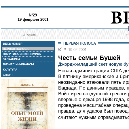
N°29
19 февраля 2001
//
Архив
/
ПЕРВАЯ ПОЛОСА
ВЕСЬ НОМЕР
ПЕРВАЯ ПОЛОСА
//
19.02.2001
ПОЛИТИКА И ЭКОНОМИКА
Честь семьи Бушей
ЗАГРАНИЦА
Джордж-младший сеет новую бу
БИЗНЕС И ФИНАНСЫ
КУЛЬТУРА
Новая администрация США деб
СПОРТ
В пятницу американские и бри
неожиданно атаковали пять ир
Багдада. По данным иракцев, 
Вой сирен воздушной тревоги 
впервые с декабря 1998 года, 
проведена масштабная операци
правда, для ударов был повод
считают нужным оправдыватьс