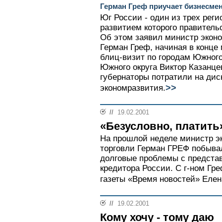
Герман Греф приучает бизнесмен
Юг России - один из трех рег
развитием которого правитель
Об этом заявил министр эконо
Герман Греф, начиная в конц
блиц-визит по городам Южного
Южного округа Виктор Казанце
губернаторы потратили на дис
>>
экономразвития.
//
19.02.2001
«Безусловно, платить
На прошлой неделе министр эк
торговли Герман ГРЕФ побывал
долговые проблемы с представ
кредитора России. С г-ном Гр
газеты «Время новостей» Ел
//
19.02.2001
Кому хочу - тому даю