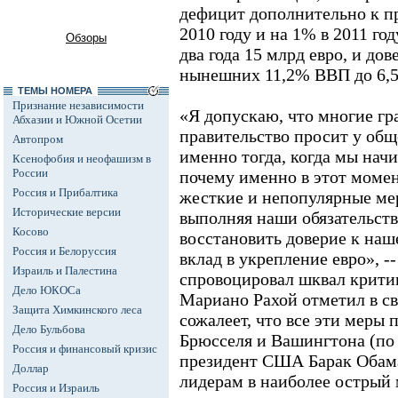
дефицит дополнительно к п
2010 году и на 1% в 2011 год
Обзоры
два года 15 млрд евро, и до
нынешних 11,2% ВВП до 6,5%
ТЕМЫ НОМЕРА
Признание независимости
«Я допускаю, что многие гр
Абхазии и Южной Осетии
правительство просит у об
Автопром
именно тогда, когда мы нач
Ксенофобия и неофашизм в
России
почему именно в этот моме
Россия и Прибалтика
жесткие и непопулярные мер
Исторические версии
выполняя наши обязательств
Косово
восстановить доверие к наш
Россия и Белоруссия
вклад в укрепление евро», --
Израиль и Палестина
спровоцировал шквал крити
Дело ЮКОСа
Мариано Рахой отметил в св
Защита Химкинского леса
сожалеет, что все эти меры 
Дело Бульбова
Брюсселя и Вашингтона (по
Россия и финансовый кризис
президент США Барак Обам
Доллар
лидерам в наиболее острый
Россия и Израиль