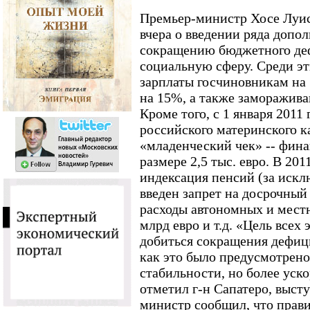
Премьер-министр Хосе Луис
вчера о введении ряда допо
сокращению бюджетного де
социальную сферу. Среди эт
зарплаты госчиновникам на 
на 15%, а также замораживан
Кроме того, с 1 января 2011
российского материнского к
«младенческий чек» -- фин
размере 2,5 тыс. евро. В 20
индексация пенсий (за иск
введен запрет на досрочный
расходы автономных и мест
млрд евро и т.д. «Цель всех
добиться сокращения дефици
как это было предусмотрено
стабильности, но более уск
отметил г-н Сапатеро, выст
министр сообщил, что прави