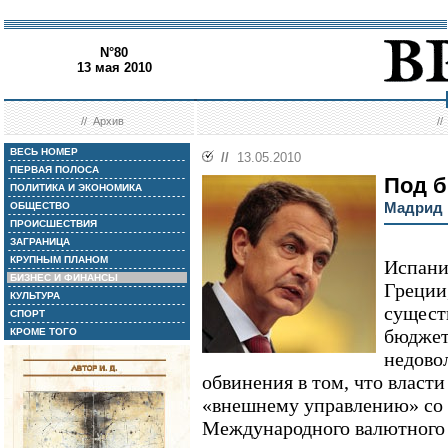
N°80
13 мая 2010
//
Архив
/
ВЕСЬ НОМЕР
//
13.05.2010
ПЕРВАЯ ПОЛОСА
Под б
ПОЛИТИКА И ЭКОНОМИКА
Мадрид 
ОБЩЕСТВО
ПРОИСШЕСТВИЯ
ЗАГРАНИЦА
КРУПНЫМ ПЛАНОМ
Испани
БИЗНЕС И ФИНАНСЫ
Греции
КУЛЬТУРА
сущест
СПОРТ
бюджет
КРОМЕ ТОГО
недово
обвинения в том, что власт
«внешнему управлению» со 
Международного валютного