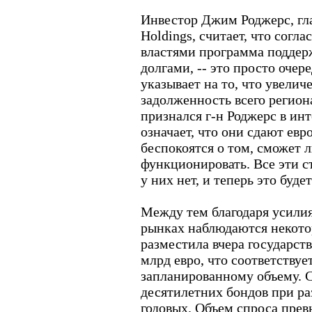
Инвестор Джим Роджерс, гл
Holdings, считает, что согл
властями программа поддер
долгами, -- это просто очере
указывает на то, что увелич
задолженность всего региона
признался г-н Роджерс в инт
означает, что они сдают евр
беспокоятся о том, сможет л
функционировать. Все эти с
у них нет, и теперь это буде
Между тем благодаря усили
рынках наблюдаются некото
разместила вчера государст
млрд евро, что соответству
запланированному объему. 
десятилетних бондов при р
годовых. Объем спроса прев