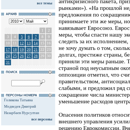
антикризисного пакета, приз
все темы
рынками»). «На прошлой не
предложения по сокращению
АРХИВ
принимаете эти же меры, но
навязывает Евросоюз. Еврос
1
2
меры, чтобы спасти нашу эк
3
4
5
6
7
8
9
следить за их исполнением, -
10
11
12
13
14
15
16
не хочу думать о том, сколь
17
18
19
20
21
22
23
долгах, престиже страны, бе
24
25
26
27
28
29
30
приняли эти меры раньше. Т
31
страной под неусыпным око
ПОИСК
оппозиции отметил, что счи
правительством, антисоциа
слабыми, и предложил ряд с
сокращение числа министер
ПЕРСОНЫ НОМЕРА
Голикова Татьяна
уменьшение расходов центр
Медведев Дмитрий
Назарбаев Нурсултан
Опасения политиков относи
все персоны
внешнего управления усили
решению Еврокомиссии. Вче