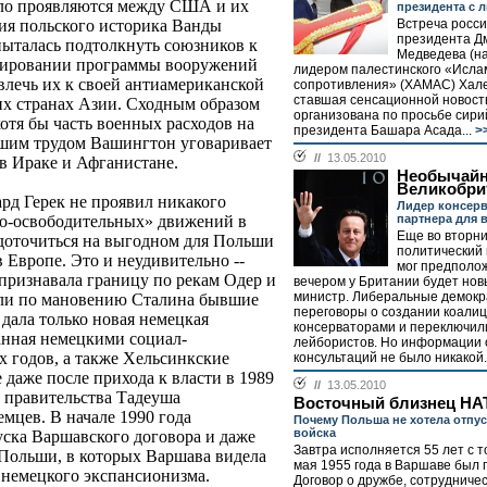
дело проявляются между США и их
президента с
Встреча росси
я польского историка Ванды
президента Д
ыталась подтолкнуть союзников к
Медведева (на
сировании программы вооружений
лидером палестинского «Исла
ивлечь их к своей антиамериканской
сопротивления» (ХАМАС) Хал
ставшая сенсационной новост
гих странах Азии. Сходным образом
организована по просьбе сири
тя бы часть военных расходов на
президента Башара Асада...
>
ьшим трудом Вашингтон уговаривает
//
13.05.2010
в Ираке и Афганистане.
Необычайн
Великобри
рд Герек не проявил никакого
Лидер консер
партнера для 
но-освободительных» движений в
Еще во вторни
доточиться на выгодном для Польши
политический
 Европе. Это и неудивительно --
мог предполож
 признавала границу по рекам Одер и
вечером у Британии будет нов
министр. Либеральные демокр
или по мановению Сталина бывшие
переговоры о создании коалиц
дала только новая немецкая
консерваторами и переключил
анная немецкими социал-
лейбористов. Но информации 
х годов, а также Хельсинкские
консультаций не было никакой.
 даже после прихода к власти в 1989
//
13.05.2010
 правительства Тадеуша
Восточный близнец НА
мцев. В начале 1990 года
Почему Польша не хотела отпус
войска
ска Варшавского договора и даже
Завтра исполняется 55 лет с то
 Польши, в которых Варшава видела
мая 1955 года в Варшаве был
немецкого экспансионизма.
Договор о дружбе, сотрудниче