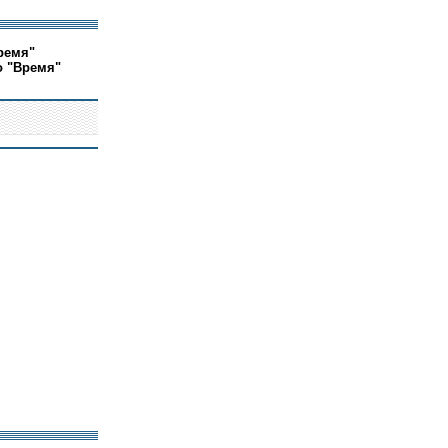
ремя"
о "Время"