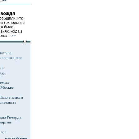
.
>>
 вождя
ообщили, что
и технологию
то было
иях, когда в
го»...
>>
ась на
лнечногорске
ов
суд
аемых
в Москве
йские власти
оятельств
дил Ричарда
еоргия
алог
все события