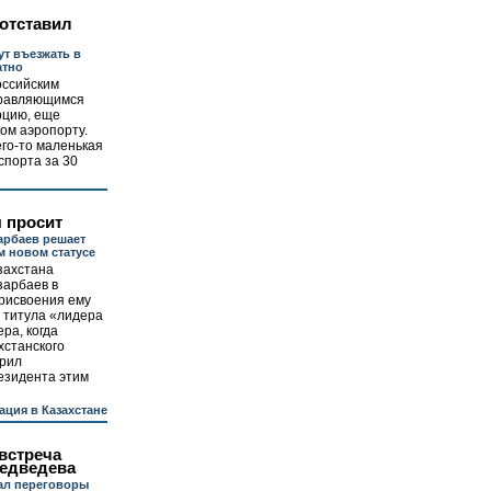
отставил
ут въезжать в
атно
оссийским
правляющимся
рцию, еще
ном аэропорту.
его-то маленькая
спорта за 30
 просит
арбаев решает
м новом статусе
захстана
зарбаев в
рисвоения ему
 титула «лидера
ра, когда
хстанского
брил
езидента этим
ация в Казахстане
встреча
едведева
ал переговоры