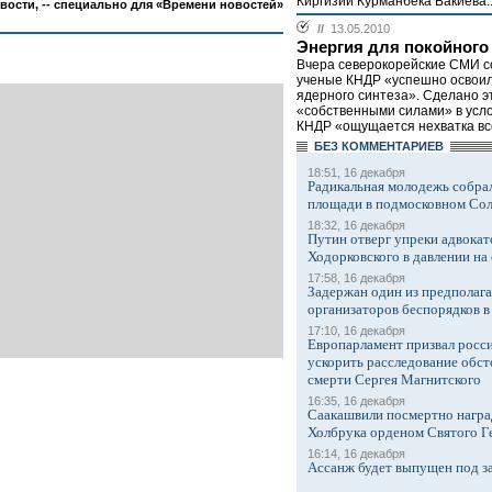
Киргизии Курманбека Бакиева..
ости, -- специально для «Времени новостей»
//
13.05.2010
Энергия для покойного
Вчера северокорейские СМИ с
ученые КНДР «успешно освоил
ядерного синтеза». Сделано э
«собственными силами» в услов
КНДР «ощущается нехватка все
БЕЗ КОМMЕНТАРИЕВ
18:51, 16 декабря
Радикальная молодежь собрал
площади в подмосковном Со
18:32, 16 декабря
Путин отверг упреки адвокат
Ходорковского в давлении на 
17:58, 16 декабря
Задержан один из предполаг
организаторов беспорядков 
17:10, 16 декабря
Европарламент призвал росси
ускорить расследование обст
смерти Сергея Магнитского
16:35, 16 декабря
Саакашвили посмертно награ
Холбрука орденом Святого Г
16:14, 16 декабря
Ассанж будет выпущен под з