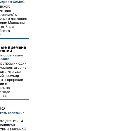
 лидером ХАМАС
йского
митрия
 снимке) с
мского движения
едом Машалем,
ью, была
йского
>
ые времена
тании
ваторов нашел
власти
к утром ни один
 комментатор не
ить, что уже
ый премьер-
аты прервали
ии с
ись на
о ходе
..
>>
ТО
кать советские
го дня, как 14
 подписан
стве и взаимной