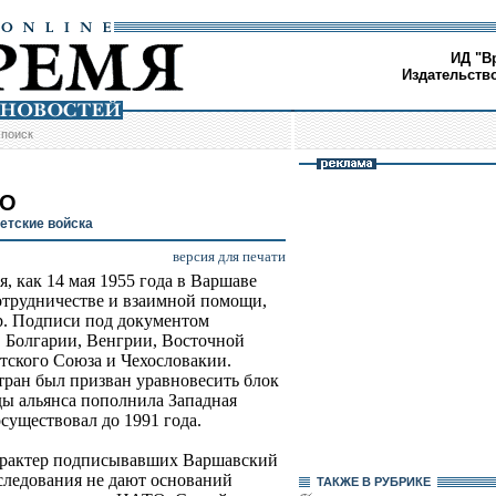
ИД "В
Издательств
/
поиск
ТО
етские войска
версия для печати
ня, как 14 мая 1955 года в Варшаве
отрудничестве и взаимной помощи,
р. Подписи под документом
 Болгарии, Венгрии, Восточной
тского Союза и Чехословакии.
ран был призван уравновесить блок
яды альянса пополнила Западная
существовал до 1991 года.
арактер подписывавших Варшавский
следования не дают оснований
ТАКЖЕ В РУБРИКЕ