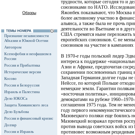
трудности, которые сегодня то и 
союзниками по НАТО. Исследовани
Яжонбек показывают, что Москва п
Обзоры
более активному участию в финан
альянса, а также была не прочь пр
деятельности во Вьетнаме и в дру
ТЕМЫ НОМЕРА
США стремятся ныне переложить хо
Признание независимости
европейских союзников. С не мен
Абхазии и Южной Осетии
союзников на участие в кампаниях 
Автопром
Ксенофобия и неофашизм в
В 1970-е годы польский лидер Эдва
России
интереса к поддержке «националь
Россия и Прибалтика
Азии и Африке, предпочитая сосре
Исторические версии
сохранении послевоенных границ в
Западная Германия долгие годы не
Косово
Нейссе, по которой Польше отход
Россия и Белоруссия
немецкие земли. Гарантии полякам 
Израиль и Палестина
«восточная политика», иницииров
Дело ЮКОСа
демократами на рубеже 1960--1970-
соглашения 1975 года. Тем не менее
Защита Химкинского леса
году первого некоммунистического
Дело Бульбова
Мазовецкого поляки еще боялись не
Россия и финансовый кризис
Мазовецкий возражал против роспу
Доллар
против вывода советских войск из
Россия и Израиль
противовес возможным рецидивам 