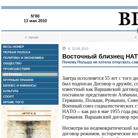
N°80
13 мая 2010
//
Архив
/
ВЕСЬ НОМЕР
//
13.05.2010
ПЕРВАЯ ПОЛОСА
Восточный близнец НА
ПОЛИТИКА И ЭКОНОМИКА
Почему Польша не хотела отпускать сов
ОБЩЕСТВО
ПРОИСШЕСТВИЯ
ЗАГРАНИЦА
Завтра исполняется 55 лет с того д
КРУПНЫМ ПЛАНОМ
был подписан Договор о дружбе, с
БИЗНЕС И ФИНАНСЫ
известный как Варшавский догово
КУЛЬТУРА
поставили представители Албании,
СПОРТ
Германии, Польши, Румынии, Сове
КРОМЕ ТОГО
Военный союз социалистических ст
НАТО -- как раз в мае 1955 года р
Германия. Варшавский договор про
Несмотря на недемократический х
договор режимов, исторические ис