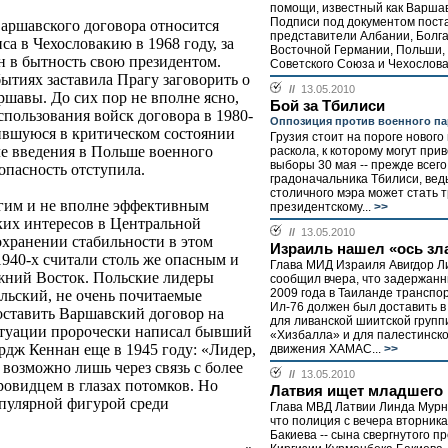
помощи, известный как Варшав
Подписи под документом пост
аршавского договора относится
представители Албании, Болга
а в Чехословакию в 1968 году, за
Восточной Германии, Польши,
 в бытность свою президентом.
Советского Союза и Чехословак
ытиях заставила Прагу заговорить о
//
13.05.2010
ршавы. До сих пор не вполне ясно,
Бой за Тбилиси
спользования войск договора в 1980-
Оппозиция против военного па
дившуюся в критическом состоянии
Грузия стоит на пороге нового
ле введения в Польше военного
раскола, к которому могут при
выборы 30 мая -- прежде всего
 опасность отступила.
градоначальника Тбилиси, вед
столичного мэра может стать 
огим и не вполне эффективным
президентскому...
>>
ких интересов в Центральной
//
13.05.2010
охранении стабильности в этом
Израиль нашел «ось зл
1940-х считали столь же опасным и
Глава МИД Израиля Авигдор 
жний Восток. Польские лидеры
сообщил вчера, что задержанн
2009 года в Таиланде транспо
льский, не очень почитаемые
Ил-76 должен был доставить в
поставить Варшавский договор на
для ливанской шиитской групп
итуации пророчески написал бывший
«Хизбалла» и для палестинско
дж Кеннан еще в 1945 году: «Лидер,
движения ХАМАС...
>>
 возможно лишь через связь с более
//
13.05.2010
ровидцем в глазах потомков. Но
Латвия ищет младшего
опулярной фигурой среди
Глава МВД Латвии Линда Мурн
что полиция с вечера вторник
Бакиева -- сына свергнутого п