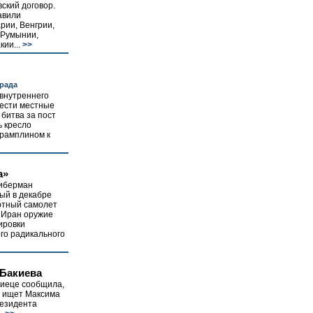
ский договор.
авили
рии, Венгрии,
 Румынии,
ии...
>>
рада
 внутреннего
вести местные
 битва за пост
ь кресло
трамплином к
а»
Либерман
ый в декабре
ртный самолет
 Иран оружие
ировки
го радикального
 Бакиева
иеце сообщила,
а ищет Максима
резидента