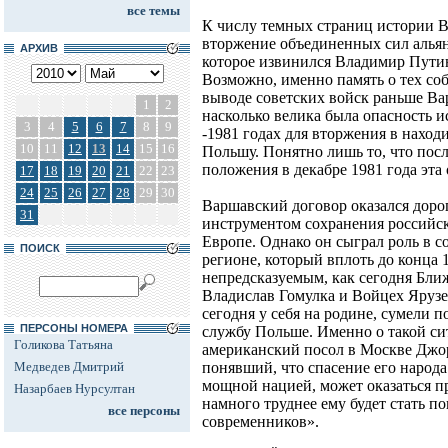
все темы
К числу темных страниц истории В
вторжение объединенных сил альянс
АРХИВ
которое извинился Владимир Путин
Возможно, именно память о тех соб
выводе советских войск раньше Ва
1
2
насколько велика была опасность и
3
4
5
6
7
8
9
-1981 годах для вторжения в нахо
10
11
12
13
14
15
16
Польшу. Понятно лишь то, что пос
положения в декабре 1981 года эта
17
18
19
20
21
22
23
24
25
26
27
28
29
30
Варшавский договор оказался дор
31
инструментом сохранения российс
Европе. Однако он сыграл роль в с
ПОИСК
регионе, который вплоть до конца 
непредсказуемым, как сегодня Бли
Владислав Гомулка и Войцех Ярузе
сегодня у себя на родине, сумели 
ПЕРСОНЫ НОМЕРА
службу Польше. Именно о такой с
Голикова Татьяна
американский посол в Москве Джор
Медведев Дмитрий
понявший, что спасение его народа
мощной нацией, может оказаться п
Назарбаев Нурсултан
намного труднее ему будет стать п
все персоны
современников».