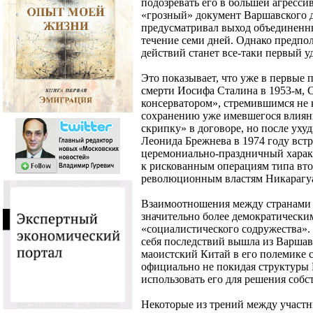
подозревать его в большей агресс
«грозный» документ Варшавского д
предусматривал выход объединенны
течение семи дней. Однако предпол
действий станет все-таки первый 
Это показывает, что уже в первые 
смерти Иосифа Сталина в 1953-м, 
консерватором», стремившимся не 
сохранению уже имевшегося влиян
скрипку» в договоре, но после уху
Леонида Брежнева в 1974 году встр
церемониально-праздничный харак
к рискованным операциям типа вт
революционным властям Никарагуа 
Взаимоотношения между странами 
значительно более демократическим
«социалистического содружества». 
себя последствий вышла из Варшав
маоистский Китай в его полемике 
официально не покидая структуры 
использовать его для решения соб
Некоторые из трений между участ