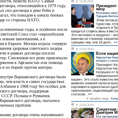
ивности, нежели НАТО. Самый
//
13.05.2010
оговора, относившийся к 1979 году,
Президент 
визу
х сил договора к реке Рейн в
Россияне смог
агал, что поводом к началу боевых
Турцию беспл
удар со стороны НАТО.
Этим летом р
туристам, от
отдыхать в Ту
послевоенные годы, и особенно после
придется ставить визы в мест
Советский Союз стал «европейским
Это несложно и недорого -- вс
к новым завоеваниям, а к
марочка на странице загранпа
турецких лир, или 20 долл...
>>
ия в Европе. Москва играла «первую
дшения здоровья советского лидера
//
13.05.2010
ечи в рамках договора носили
Если нация
тер. Союзников все реже привлекали
Нурсултан Наз
вопрос о свое
оржения в Афганистан или помощь
Президент Ка
в их борьбе против контрас.
Нурсултан На
полушаге от п
официального
внутри Варшавского договора были
нации». Это стало известно вче
и, чем власть в самих государствах
мажилис (нижняя палата) каза
Албания в 1968 году без особых для
парламента единогласно одо
законопроект, наделяющий пр
ского договора, поддержав
статусом...
>>
с СССР. Польша и Румыния,
// читайте тему:
Ситу
Варшавского договора, пытались
ственных проблем.
//
13.05.2010
Секретная 
Дмитрия М
никами договора очень напоминают
Кто организов