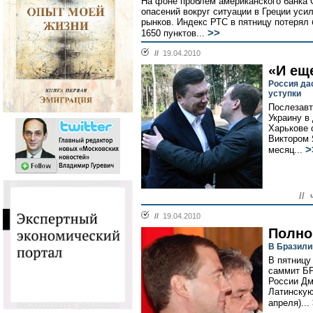
На фоне проблем американского банка
опасений вокруг ситуации в Греции ус
рынков. Индекс РТС в пятницу потерял
>>
1650 пунктов...
//
19.04.2010
«И ещ
Россия дас
уступки
Послезавт
Украину в
Харькове 
Виктором 
>
месяц...
// 
//
19.04.2010
Полно
В Бразили
В пятницу
саммит БР
России Дм
Латинскую
апреля)...