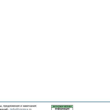
, предложения и замечания:
info@vremya.ru
икаций -