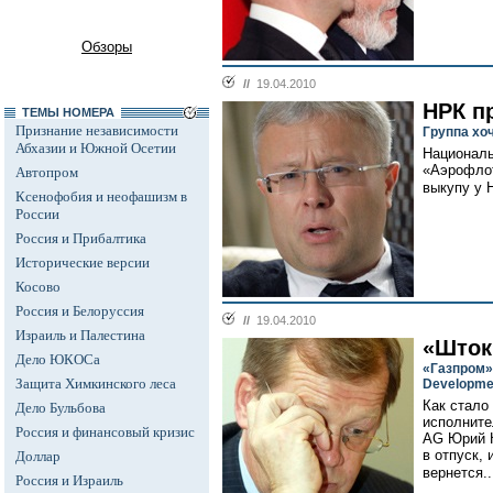
Обзоры
//
19.04.2010
НРК п
ТЕМЫ НОМЕРА
Признание независимости
Группа хо
Абхазии и Южной Осетии
Националь
«Аэрофлот
Автопром
выкупу у 
Ксенофобия и неофашизм в
России
Россия и Прибалтика
Исторические версии
Косово
Россия и Белоруссия
//
19.04.2010
Израиль и Палестина
«Шток
Дело ЮКОСа
«Газпром»
Защита Химкинского леса
Developme
Как стало
Дело Бульбова
исполните
Россия и финансовый кризис
AG Юрий К
в отпуск, 
Доллар
вернется.
Россия и Израиль