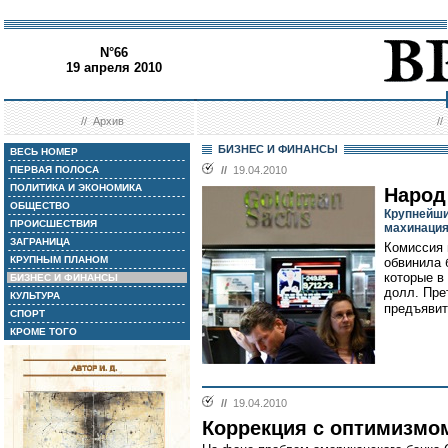
N°66
19 апреля 2010
//
Архив
/
БИЗНЕС И ФИНАНСЫ
ВЕСЬ НОМЕР
ПЕРВАЯ ПОЛОСА
//
19.04.2010
ПОЛИТИКА И ЭКОНОМИКА
Народ
ОБЩЕСТВО
Крупнейши
ПРОИСШЕСТВИЯ
махинаци
ЗАГРАНИЦА
Комиссия 
КРУПНЫМ ПЛАНОМ
обвинила 
которые в
БИЗНЕС И ФИНАНСЫ
долл. Пре
КУЛЬТУРА
предъявит
СПОРТ
КРОМЕ ТОГО
//
19.04.2010
Коррекция с оптимизмо