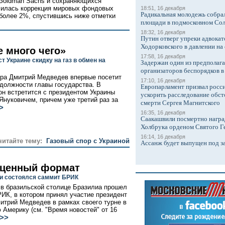
 Goldman Sachs и сохраняющихся
илилась коррекция мировых фондовых
18:51, 16 декабря
Радикальная молодежь собрал
 более 2%, спустившись ниже отметки
площади в подмосковном Со
18:32, 16 декабря
Путин отверг упреки адвокат
Ходорковского в давлении на 
е много чего»
17:58, 16 декабря
т Украине скидку на газ в обмен на
Задержан один из предполаг
организаторов беспорядков 
ра Дмитрий Медведев впервые посетит
17:10, 16 декабря
 должности главы государства. В
Европарламент призвал росси
он встретится с президентом Украины
ускорить расследование обст
Януковичем, причем уже третий раз за
смерти Сергея Магнитского
>
16:35, 16 декабря
Саакашвили посмертно награ
Холбрука орденом Святого Г
16:14, 16 декабря
читайте тему:
Газовый спор с Украиной
Ассанж будет выпущен под з
ценный формат
и состоялся саммит БРИК
 в бразильской столице Бразилиа прошел
ИК, в котором принял участие президент
итрий Медведев в рамках своего турне в
 Америку (см. "Время новостей" от 16
>>