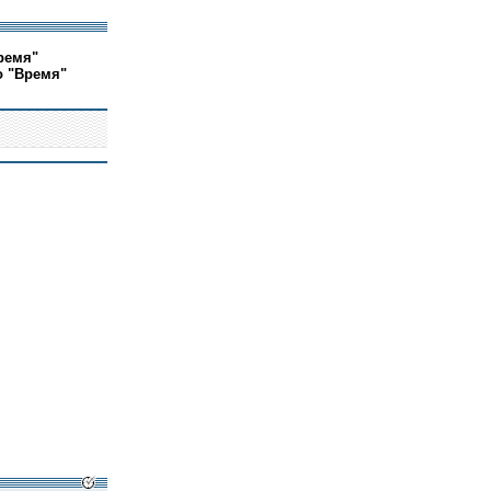
ремя"
о "Время"