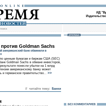
ИД "В
Издательств
/
поиск
 против Goldman Sachs
й американский банк обвинили в
ях
по ценным бумагам и биржам США (SEC)
банк Goldman Sachs в обмане инвесторов,
 результате понесли убытки на 1 млрд
тензии американскому банку может
>>
ь и германское правительство...
// читайте тему:
Банки
м
БЕЗ КОМMЕНТАРИЕВ