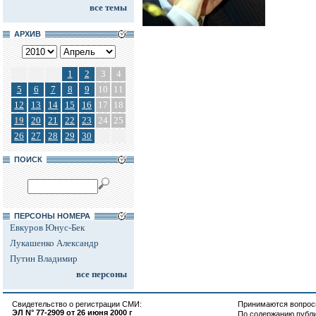
все темы
АРХИВ
1
2
3
4
5
6
7
8
9
10
11
12
13
14
15
16
17
18
19
20
21
22
23
24
25
26
27
28
29
30
ПОИСК
ПЕРСОНЫ НОМЕРА
Евкуров Юнус-Бек
Лукашенко Александр
Путин Владимир
все персоны
Свидетельство о регистрации СМИ:
Принимаются вопросы
ЭЛ N° 77-2909 от 26 июня 2000 г
По содержанию публ