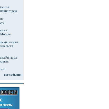
ась на
лнечногорске
ов
суд
аемых
в Москве
йские власти
оятельств
дил Ричарда
еоргия
алог
все события