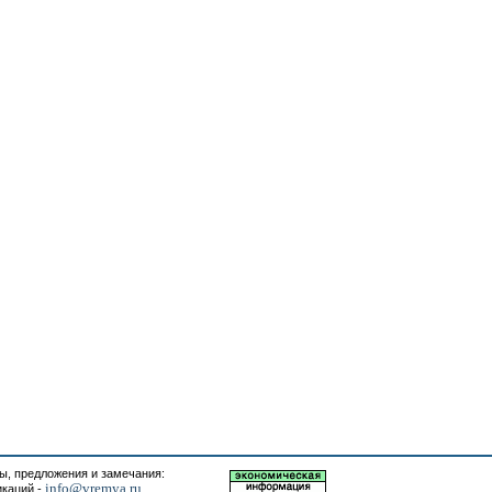
, предложения и замечания:
info@vremya.ru
икаций -