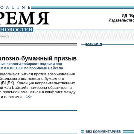
ИД "В
Издательств
/
поиск
лозно-бумажный призыв
ые экологи собирают подписи под
м в ЮНЕСКО по проблеме Байкала
родолжают биться против возобновления
йкальского целлюлозно-бумажного
 (БЦБК). Коалиция неправительственных
ий «За Байкал!» намерена обратиться в
 просьбой вмешаться в конфликт между
>>
 и властями...
БЕЗ КОМMЕНТАРИЕВ