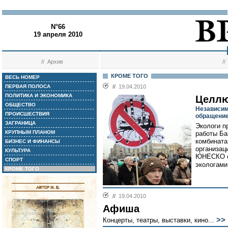
N°66
19 апреля 2010
//
Архив
/
КРОМЕ ТОГО
ВЕСЬ НОМЕР
ПЕРВАЯ ПОЛОСА
//
19.04.2010
ПОЛИТИКА И ЭКОНОМИКА
Целлю
ОБЩЕСТВО
Независим
ПРОИСШЕСТВИЯ
обращение
ЗАГРАНИЦА
Экологи п
КРУПНЫМ ПЛАНОМ
работы Ба
комбината
БИЗНЕС И ФИНАНСЫ
организац
КУЛЬТУРА
ЮНЕСКО с
СПОРТ
экологами
КРОМЕ ТОГО
//
19.04.2010
Афиша
>>
Концерты, театры, выставки, кино...