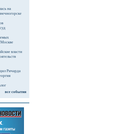
ась на
лнечногорске
ов
суд
аемых
в Москве
йские власти
оятельств
дил Ричарда
еоргия
алог
все события