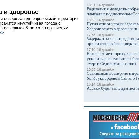
18:51, 16 декабря
Радикальная молодежь собрал
а и здоровье
площади в подмосковном Со
 и северо-западе европейской территории
18:32, 16 декабря
хранится неустойчивая погода с
Путин отверг упреки адвокат
 в северных областях с порывистым
Ходорковского в давлении на 
>>
17:58, 16 декабря
Задержан один из предполаг
организаторов беспорядков 
17:10, 16 декабря
Европарламент призвал росси
ускорить расследование обст
смерти Сергея Магнитского
16:35, 16 декабря
Саакашвили посмертно награ
Холбрука орденом Святого Г
16:14, 16 декабря
Ассанж будет выпущен под з