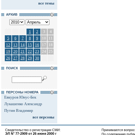
все темы
АРХИВ
1
2
3
4
5
6
7
8
9
10
11
12
13
14
15
16
17
18
19
20
21
22
23
24
25
26
27
28
29
30
ПОИСК
ПЕРСОНЫ НОМЕРА
Евкуров Юнус-Бек
Лукашенко Александр
Путин Владимир
все персоны
Свидетельство о регистрации СМИ:
Принимаются вопросы
ЭЛ N° 77-2909 от 26 июня 2000 г
По содержанию публ