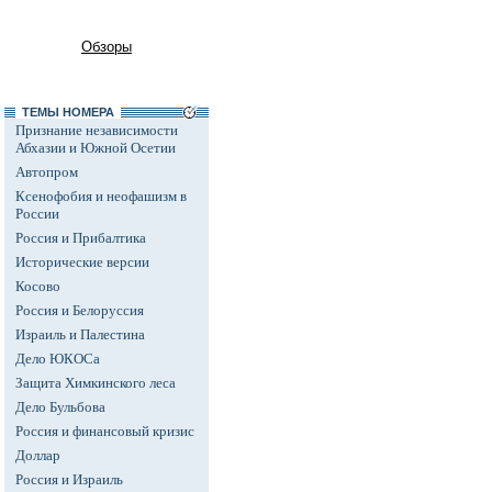
Обзоры
ТЕМЫ НОМЕРА
Признание независимости
Абхазии и Южной Осетии
Автопром
Ксенофобия и неофашизм в
России
Россия и Прибалтика
Исторические версии
Косово
Россия и Белоруссия
Израиль и Палестина
Дело ЮКОСа
Защита Химкинского леса
Дело Бульбова
Россия и финансовый кризис
Доллар
Россия и Израиль