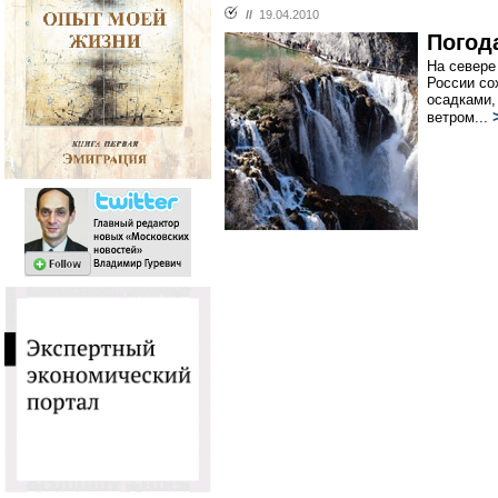
//
19.04.2010
Погод
На севере
России со
осадками,
ветром...