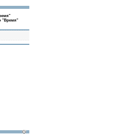
ремя"
о "Время"