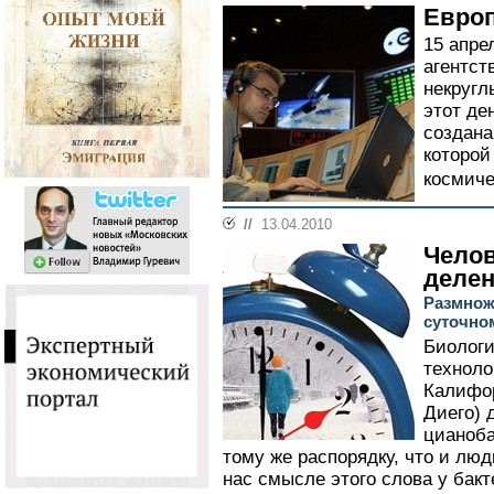
Европ
15 апре
агентст
некругл
этот де
создана
которой
космиче
//
13.04.2010
Челов
деле
Размнож
суточно
Биологи
техноло
Калифор
Диего) 
цианоба
тому же распорядку, что и лю
нас смысле этого слова у бакт