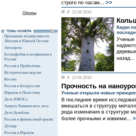
>>
строго по часам...
//
13.04.2010
Обзоры
Кольц
Каури по
ТЕМЫ НОМЕРА
последн
Признание независимости
Ученые 
Абхазии и Южной Осетии
надеют
Автопром
деревье
Ксенофобия и неофашизм в
назад..
России
Россия и Прибалтика
Исторические версии
//
13.04.2010
Косово
Прочность на наноуро
Россия и Белоруссия
Израиль и Палестина
Ученые открыли новые принцип
Дело ЮКОСа
В последнее время исследова
вмешаться в структуру металл
Защита Химкинского леса
рода изменения в структуре м
Дело Бульбова
>
более прочными и ковкими...
Россия и финансовый кризис
Доллар
Россия и Израиль