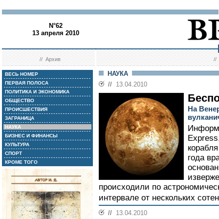
N°62
13 апреля 2010
//
Архив
/
НАУКА
ВЕСЬ НОМЕР
ПЕРВАЯ ПОЛОСА
//
13.04.2010
ПОЛИТИКА И ЭКОНОМИКА
Беспо
ОБЩЕСТВО
На Вене
ПРОИСШЕСТВИЯ
вулкани
ЗАГРАНИЦА
Информа
НАУКА
БИЗНЕС И ФИНАНСЫ
Express
КУЛЬТУРА
корабля
СПОРТ
года вр
КРОМЕ ТОГО
основан
изверже
происходили по астрономическ
интервале от нескольких сотен
//
13.04.2010