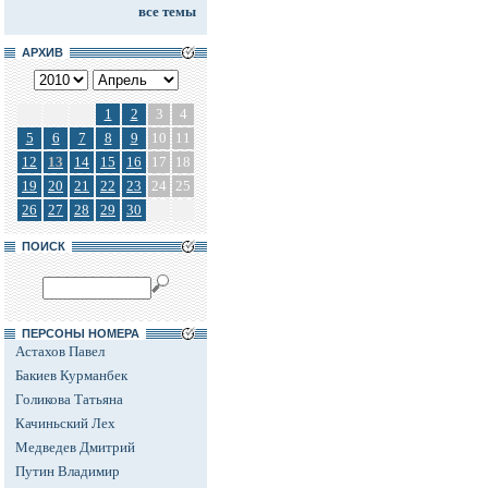
все темы
АРХИВ
1
2
3
4
5
6
7
8
9
10
11
12
13
14
15
16
17
18
19
20
21
22
23
24
25
26
27
28
29
30
ПОИСК
ПЕРСОНЫ НОМЕРА
Астахов Павел
Бакиев Курманбек
Голикова Татьяна
Качиньский Лех
Медведев Дмитрий
Путин Владимир