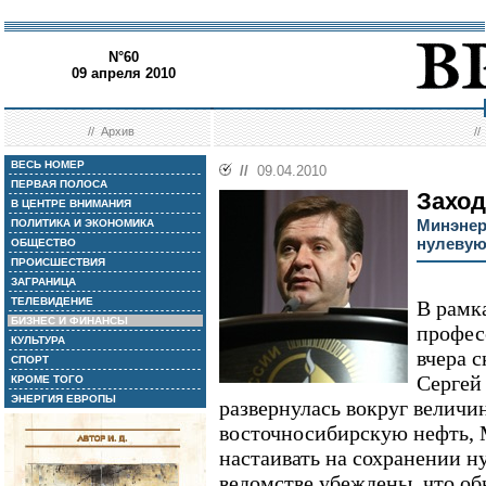
N°60
09 апреля 2010
//
Архив
/
ВЕСЬ НОМЕР
//
09.04.2010
ПЕРВАЯ ПОЛОСА
Заход
В ЦЕНТРЕ ВНИМАНИЯ
Минэнер
ПОЛИТИКА И ЭКОНОМИКА
нулевую
ОБЩЕСТВО
ПРОИСШЕСТВИЯ
ЗАГРАНИЦА
ТЕЛЕВИДЕНИЕ
В рамк
БИЗНЕС И ФИНАНСЫ
профес
КУЛЬТУРА
вчера 
СПОРТ
Сергей
КРОМЕ ТОГО
ЭНЕРГИЯ ЕВРОПЫ
развернулась вокруг велич
восточносибирскую нефть, 
настаивать на сохранении ну
ведомстве убеждены, что о