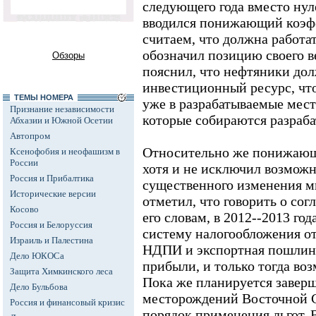
следующего года вместо ну
вводился понижающий коэф
считаем, что должна работат
обозначил позицию своего в
Обзоры
пояснил, что нефтяники до
инвестиционный ресурс, что
ТЕМЫ НОМЕРА
уже в разрабатываемые место
Признание независимости
которые собираются разраба
Абхазии и Южной Осетии
Автопром
Относительно же понижающ
Ксенофобия и неофашизм в
России
хотя и не исключил возможн
Россия и Прибалтика
существенного изменения ми
Исторические версии
отметил, что говорить о со
Косово
его словам, в 2012--2013 го
Россия и Белоруссия
систему налогообложения отр
Израиль и Палестина
НДПИ и экспортная пошлина
Дело ЮКОСа
прибыли, и только тогда во
Защита Химкинского леса
Пока же планируется заверш
Дело Бульбова
месторождений Восточной С
Россия и финансовый кризис
порядок применения льгот. В