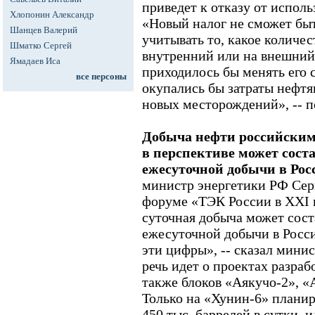
приведет к отказу от исполь
Хлопонин Александр
«Новый налог не сможет быт
Шанцев Валерий
учитывать то, какое количес
Шматко Сергей
внутренний или на внешний
Ямадаев Иса
приходилось бы менять его с
все персоны
окупались бы затраты нефт
новых месторождений», -- п
Добыча нефти российским
в перспективе может сост
ежесуточной добычи в Рос
министр энергетики РФ Сер
форуме «ТЭК России в XXI 
суточная добыча может сост
ежесуточной добычи в Росси
эти цифры», -- сказал минис
речь идет о проектах разраб
также блоков «Аякучо-2», «
Только на «Хунин-6» планиру
450 тыс. баррелей в сутки, и