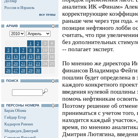
Доллар
аналитик ИК «Финам» Алек
Россия и Израиль
корректирующие коэффицие
все темы
раньше чем через три года.
АРХИВ
позиции нефтяного лобби ос
считать, что при увеличени
без дополнительных стимул
1
2
3
4
-- полагает эксперт.
5
6
7
8
9
10
11
12
13
14
15
16
17
18
По мнению же директора Ин
19
20
21
22
23
24
25
финансов Владимира Фейгин
26
27
28
29
30
пошлин будет определена в
ПОИСК
каждого конкретного проект
введения нулевой пошлины з
помочь нефтяникам освоить
Поэтому решение об отмене
ПЕРСОНЫ НОМЕРА
Барак Обама
приниматься с учетом того, 
Гайдар Егор
находится каждый участок», 
Кадыров Рамзан
время, по мнению аналитик
Медведев Дмитрий
Дмитрия Лютягина, введение
Савельев Виталий