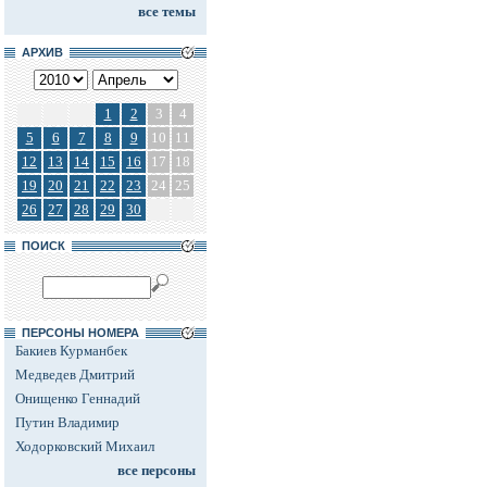
все темы
АРХИВ
1
2
3
4
5
6
7
8
9
10
11
12
13
14
15
16
17
18
19
20
21
22
23
24
25
26
27
28
29
30
ПОИСК
ПЕРСОНЫ НОМЕРА
Бакиев Курманбек
Медведев Дмитрий
Онищенко Геннадий
Путин Владимир
Ходорковский Михаил
все персоны