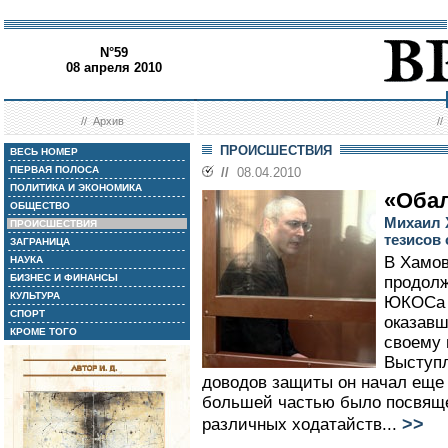
N°59
08 апреля 2010
//
Архив
/
ПРОИСШЕСТВИЯ
ВЕСЬ НОМЕР
ПЕРВАЯ ПОЛОСА
//
08.04.2010
ПОЛИТИКА И ЭКОНОМИКА
«Оба
ОБЩЕСТВО
Михаил 
ПРОИСШЕСТВИЯ
тезисов
ЗАГРАНИЦА
В Хамов
НАУКА
БИЗНЕС И ФИНАНСЫ
продолж
КУЛЬТУРА
ЮКОСа 
СПОРТ
оказавш
КРОМЕ ТОГО
своему 
Выступл
доводов защиты он начал еще 
большей частью было посвящ
>>
различных ходатайств...