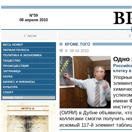
N°59
08 апреля 2010
//
Архив
/
КРОМЕ ТОГО
ВЕСЬ НОМЕР
ПЕРВАЯ ПОЛОСА
//
08.04.2010
ПОЛИТИКА И ЭКОНОМИКА
Одно 
ОБЩЕСТВО
Российс
ПРОИСШЕСТВИЯ
клетку 
ЗАГРАНИЦА
Упорные
НАУКА
БИЗНЕС И ФИНАНСЫ
элемент
КУЛЬТУРА
химичес
СПОРТ
успехом
КРОМЕ ТОГО
имени 
институ
(ОИЯИ) в Дубне объявили, чт
коллегами смогли получить но
искомый 117-й элемент табли