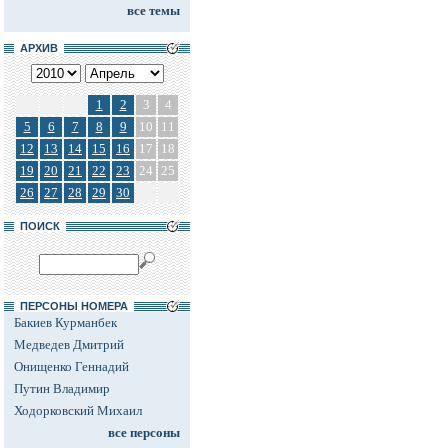
все темы
АРХИВ
1
2
3
4
5
6
7
8
9
10
11
12
13
14
15
16
17
18
19
20
21
22
23
24
25
26
27
28
29
30
ПОИСК
ПЕРСОНЫ НОМЕРА
Бакиев Курманбек
Медведев Дмитрий
Онищенко Геннадий
Путин Владимир
Ходорковский Михаил
все персоны