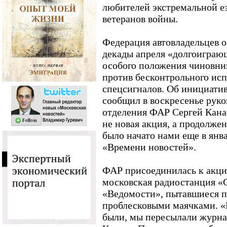
любителей экстремальной е
ветеранов войны.
Федерация автовладельцев о
декады апреля «долгоиграю
особого положения чиновник
против бесконтрольного ис
спецсигналов. Об инициати
сообщил в воскресенье руко
отделения ФАР Сергей Канае
не новая акция, а продолжен
было начато нами еще в янва
«Времени новостей».
ФАР присоединилась к акци
московская радиостанция «
«Ведомости», пытавшиеся п
проблесковыми маячками. «В
были, мы пересылали журнал