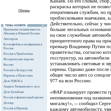
Канаев. По его словам, сбор
раскраска которых не позво
Обзоры
оперативным службам, но п
проблесковыми маячками, к
Действительно, сейчас у чи
ТЕМЫ НОМЕРА
больше легальных основани
Признание независимости
Абхазии и Южной Осетии
на свои служебные автомоб
Автопром
приоритетного права на про
Ксенофобия и неофашизм в
премьер Владимир Путин по
России
правительства, согласно ко
Россия и Прибалтика
госструктур, на автомобили
Исторические версии
устанавливать световые и зв
Косово
сирены. Однако даже после 
Россия и Белоруссия
общее число авто со спецс
Израиль и Палестина
977 на всю Россию.
Дело ЮКОСа
Защита Химкинского леса
«ФАР планирует провести 
Дело Бульбова
неповиновения под название
Россия и финансовый кризис
мигалку!», -- сообщил Серг
Доллар
Россия и Израиль
каждому автомобилисту, ув