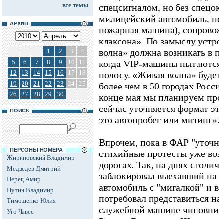
все темы
спецсигналом, но без спецокр
милицейский автомобиль, н
АРХИВ
пожарная машина), сопровож
клаксона». По замыслу устр
волна» должна возникать в п
1
2
3
4
5
6
7
8
9
10
11
когда VIP-машины пытаются
12
13
14
15
16
17
18
полосу. «Живая волна» буде
19
20
21
22
23
24
25
более чем в 50 городах Росси
26
27
28
29
30
конце мая мы планируем пр
сейчас уточняется формат эт
ПОИСК
это автопробег или митинг»
Впрочем, пока в ФАР "уточн
ПЕРСОНЫ НОМЕРА
стихийные протесты уже во
Жириновский Владимир
дорогах. Так, на днях стол
Медведев Дмитрий
заблокировал выехавший на
Перец Амир
автомобиль с "мигалкой" и 
Путин Владимир
потребовал представиться н
Тимошенко Юлия
служебной машине чиновник
Уго Чавес