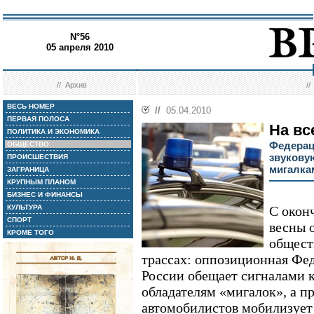
N°56
05 апреля 2010
//
Архив
/
ВЕСЬ НОМЕР
//
05.04.2010
ПЕРВАЯ ПОЛОСА
На вс
ПОЛИТИКА И ЭКОНОМИКА
Федерац
ОБЩЕСТВО
звуковую
ПРОИСШЕСТВИЯ
мигалка
ЗАГРАНИЦА
КРУПНЫМ ПЛАНОМ
БИЗНЕС И ФИНАНСЫ
КУЛЬТУРА
С окон
СПОРТ
весны 
КРОМЕ ТОГО
общест
трассах: оппозиционная Фед
России обещает сигналами к
обладателям «мигалок», а 
автомобилистов мобилизует 