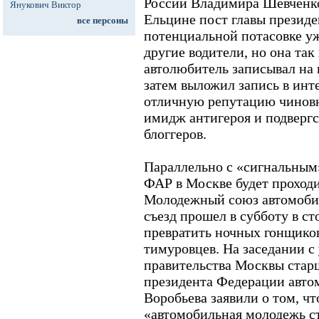
России Владимира Шевченко
Янукович Виктор
Ельцине пост главы президе
все персоны
потенциальной потасовке у
другие водители, но она так 
автолюбитель записывал на 
затем выложил запись в инт
отличную репутацию чинов
имидж антигероя и подвергс
блоггеров.
Параллельно с «сигнальным
ФАР в Москве будет проходи
Молодежный союз автомобил
съезд прошел в субботу в с
превратить ночных гонщиков
тимуровцев. На заседании с
правительства Москвы стар
президента Федерации авто
Воробьева заявили о том, чт
«автомобильная молодежь ст