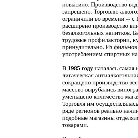
повысило. Производство во
запрещено. Торговлю алког
ограничили во времени -- с 
расширено производство вин
безалкогольных напитков. Б
трудовые профилактории, ку
принудительно. Из фильмов
употреблением спиртных на
В
1985 году
началась самая и
лигачевская антиалкогольна
сокращено производство все
массово вырубались виногра
уменьшено количество мага
Торговля им осуществлялась 
ряде регионов реально начин
подобные магазины отделялс
товарами.