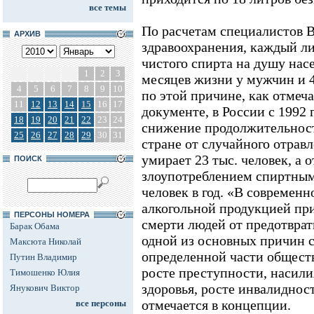
все темы
По расчетам специалистов 
АРХИВ
здравоохранения, каждый л
чистого спирта на душу насе
1
2
3
месяцев жизни у мужчин и 
4
5
6
7
8
9
10
по этой причине, как отмеч
11
12
13
14
15
16
17
документе, в России с 1992
18
19
20
21
22
23
24
снижение продолжительност
25
26
27
28
29
30
31
стране от случайного отрав
умирает 23 тыс. человек, а 
ПОИСК
злоупотреблением спиртными
человек в год. «В современ
алкогольной продукцией пр
ПЕРСОНЫ НОМЕРА
смерти людей от предотврат
Барак Обама
одной из основных причин 
Максюта Николай
определенной части обществ
Путин Владимир
росте преступности, насили
Тимошенко Юлия
здоровья, росте инвалидност
Янукович Виктор
отмечается в концепции.
все персоны