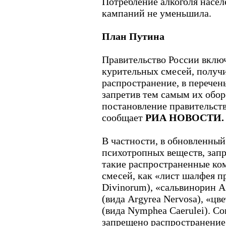
Потребление алкоголя насел
кампаний не уменьшила.
План Путина
Правительство России вклю
курительных смесей, получ
распространение, в перечен
запретив тем самым их обор
постановление правительств
сообщает
РИА НОВОСТИ.
В частности, в обновленный
психотропных веществ, зап
такие распространенные ко
смесей, как «лист шалфея пр
Divinorum), «сальвинорин А
(вида Argyrea Nervosa), «цв
(вида Nymphea Caerulei). С
запрещено распространение