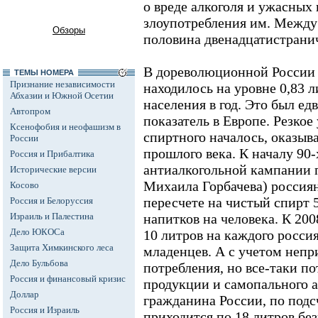
о вреде алкоголя и ужасных
злоупотребления им. Между
Обзоры
половина двенадцатистрани
В дореволюционной России 
ТЕМЫ НОМЕРА
Признание независимости
находилось на уровне 0,83 л
Абхазии и Южной Осетии
населения в год. Это был ед
Автопром
показатель в Европе. Резко
Ксенофобия и неофашизм в
спиртного началось, оказыва
России
прошлого века. К началу 90-х
Россия и Прибалтика
антиалкогольной кампании п
Исторические версии
Михаила Горбачева) россиян
Косово
пересчете на чистый спирт 
Россия и Белоруссия
Израиль и Палестина
напитков на человека. К 200
Дело ЮКОСа
10 литров на каждого росси
Защита Химкинского леса
младенцев. А с учетом непр
Дело Бульбова
потребления, но все-таки 
Россия и финансовый кризис
продукции и самопального а
Доллар
гражданина России, по подс
Россия и Израиль
приходится по 18 литров без