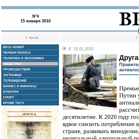
N°4
15 января 2010
//
Архив
/
ВЕСЬ НОМЕР
//
15.01.2010
ПЕРВАЯ ПОЛОСА
Друга
ПОЛИТИКА И ЭКОНОМИКА
Правите
ОБЩЕСТВО
антиалк
ПРОИСШЕСТВИЯ
ЗАГРАНИЦА
ТЕЛЕВИДЕНИЕ
БИЗНЕС И ФИНАНСЫ
Премье
КУЛЬТУРА
Путин 
СПОРТ
антиал
КРОМЕ ТОГО
рассчи
десятилетие. К 2020 году го
вдвое снизить потребление 
стране, развивать винодели
нелегальный алкогольный р