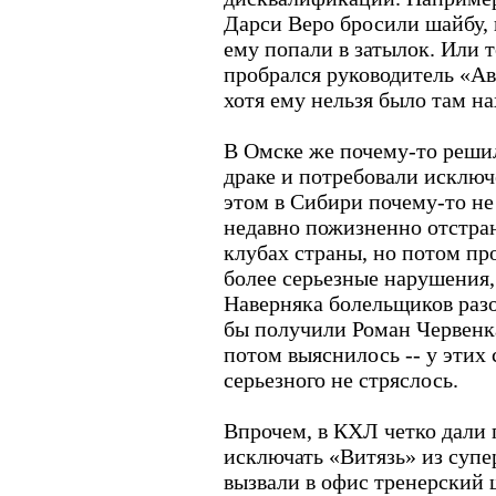
Дарси Веро бросили шайбу, к
ему попали в затылок. Или т
пробрался руководитель «А
хотя ему нельзя было там на
В Омске же почему-то решил
драке и потребовали исклю
этом в Сибири почему-то не
недавно пожизненно отстран
клубах страны, но потом пр
более серьезные нарушения,
Наверняка болельщиков разо
бы получили Роман Червенк
потом выяснилось -- у этих
серьезного не стряслось.
Впрочем, в КХЛ четко дали 
исключать «Витязь» из супе
вызвали в офис тренерский 