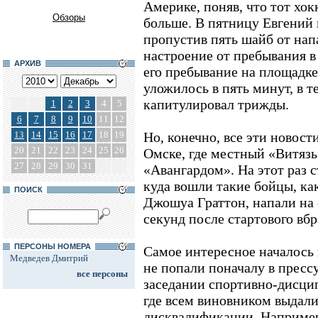
Америке, поняв, что тот хок
Обзоры
больше. В пятницу Евгений
пропустив пять шайб от нап
настроение от пребывания 
АРХИВ
его пребывание на площадке
уложилось в пять минут, в т
капитулировал трижды.
1
2
3
4
5
6
7
8
9
10
11
12
13
14
15
16
17
18
19
Но, конечно, все эти новост
20
21
22
23
24
25
26
Омске, где местный «Витязь
27
28
29
30
31
«Авангардом». На этот раз с
куда вошли такие бойцы, ка
ПОИСК
Джошуа Граттон, напали на 
секунд после стартового вб
ПЕРСОНЫ НОМЕРА
Самое интересное началось 
Медведев Дмитрий
не попали поначалу в пресс
все персоны
заседании спортивно-дисци
где всем виновником выдали
дисквалификации. Например,