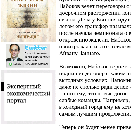
Набоков ведет переговоры с
досрочном расторжении кон
сезона. Дела у Евгения иду
летом его трансфер называл
после начала чемпионата о 
откровенно жалели. Набоков
проигрывала, и это стоило 
Айвану Заннате.
Возможно, Набоков вернетс
подпишет договор с каким-н
выгодных условиях. Напомни
даже не столько ради денег, 
- а потому, что новые догов
слабые команды. Например, 
в холодный город ему не хо
самым лучшим продолжение
Теперь он будет менее прив