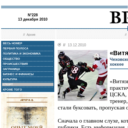
N°228
13 декабря 2010
//
Архив
/
ВЕСЬ НОМЕР
//
13.12.2010
ПЕРВАЯ ПОЛОСА
«Витя
ПОЛИТИКА И ЭКОНОМИКА
Чеховск
ОБЩЕСТВО
хоккее
ПРОИСШЕСТВИЯ
ЗАГРАНИЦА
БИЗНЕС И ФИНАНСЫ
КУЛЬТУРА
«Витяз
СПОРТ
практи
КРОМЕ ТОГО
ЦСКА, 
тренер
стали буксовать, пропуская 
Сначала о главном слухе, к
публики. Есть информация, 