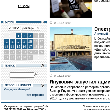
со своими
Обзоры
АРХИВ
//
13.12.2010
Элект
Атомный п
1
2
3
4
5
В ближайш
6
7
8
9
10
11
12
подключит
возобновл
13
14
15
16
17
18
19
«Дружба».
20
21
22
23
24
25
26
днях высо
правитель
27
28
29
30
31
ПОИСК
//
13.12.2010
Янукович запустил адм
ПЕРСОНЫ НОМЕРА
На Украине стартовала реформа органо
Медведев Дмитрий
Виктор Янукович своим указом сократил
с момента формирования правительства
все персоны
2010 года существенно изменился его к
Свидетельство о регистрации СМИ:
Принимаются вопросы
ЭЛ N° 77-2909 от 26 июня 2000 г
По содержанию публ