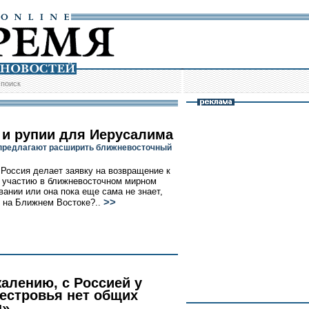
/
поиск
 и рупии для Иерусалима
предлагают расширить ближневосточный
Россия делает заявку на возвращение к
 участию в ближневосточном мирном
вании или она пока еще сама не знает,
>>
т на Ближнем Востоке?..
жалению, с Россией у
естровья нет общих
ц»