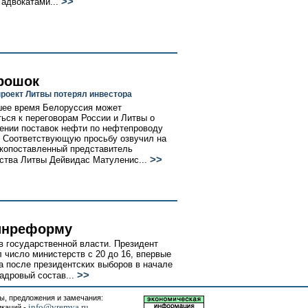
>>
 адвокатами...
рошок
роект Литвы потерял инвестора
ее время Белоруссия может
ься к переговорам России и Литвы о
ении поставок нефти по нефтепроводу
 Соответствующую просьбу озвучил на
копоставленный представитель
>>
ства Литвы Дейвидас Матуленис...
инреформу
в государственной власти. Президент
 число министерств с 20 до 16, впервые
 после президентских выборов в начале
>>
адровый состав...
, предложения и замечания:
info@vremya.ru
икаций -