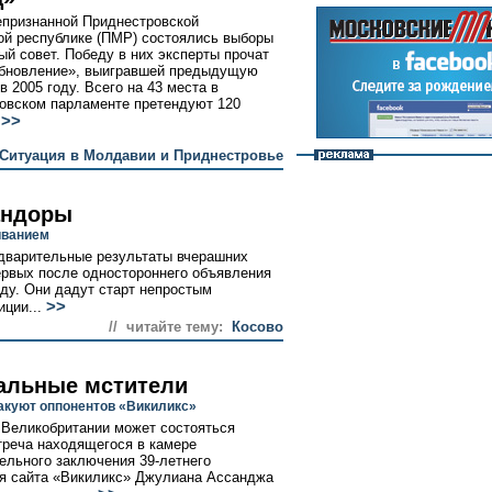
епризнанной Приднестровской
й республике (ПМР) состоялись выборы
ый совет. Победу в них эксперты прочат
Обновление», выигравшей предыдущую
в 2005 году. Всего на 43 места в
овском парламенте претендуют 120
>>
.
Ситуация в Молдавии и Приднестровье
андоры
иванием
едварительные результаты вчерашних
ервых после одностороннего объявления
оду. Они дадут старт непростым
>>
иции...
// читайте тему:
Косово
альные мстители
акуют оппонентов «Викиликс»
 Великобритании может состояться
треча находящегося в камере
ельного заключения 39-летнего
я сайта «Викиликс» Джулиана Ассанджа