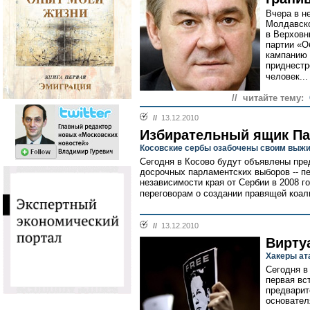
Вчера в н
Молдавско
в Верховн
партии «
кампанию 
приднестр
человек..
// читайте тему:
//
13.12.2010
Избирательный ящик П
Косовские сербы озабочены своим выж
Сегодня в Косово будут объявлены пр
досрочных парламентских выборов -- п
независимости края от Сербии в 2008 г
переговорам о создании правящей коал
//
13.12.2010
Вирту
Хакеры ат
Сегодня в
первая вс
предварит
основател