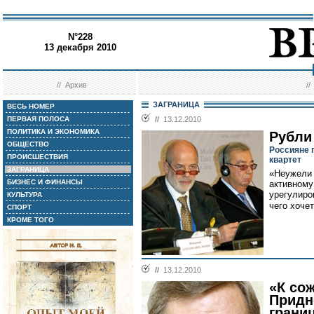
N°228
13 декабря 2010
//
Архив
/
ЗАГРАНИЦА
ВЕСЬ НОМЕР
ПЕРВАЯ ПОЛОСА
//
13.12.2010
ПОЛИТИКА И ЭКОНОМИКА
Рубли
ОБЩЕСТВО
Россияне 
ПРОИСШЕСТВИЯ
квартет
ЗАГРАНИЦА
«Неужели 
БИЗНЕС И ФИНАНСЫ
активному
урегулиро
КУЛЬТУРА
чего хоче
СПОРТ
КРОМЕ ТОГО
//
13.12.2010
«К со
Придн
грани