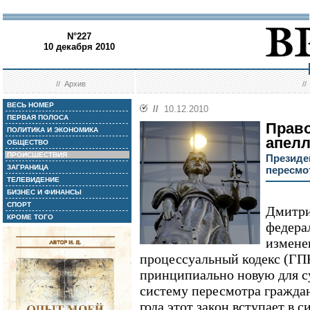
N°227
10 декабря 2010
//
Архив
/
ВЕСЬ НОМЕР
//
10.12.2010
ПЕРВАЯ ПОЛОСА
Прав
ПОЛИТИКА И ЭКОНОМИКА
апел
ОБЩЕСТВО
ПРОИСШЕСТВИЯ
Президе
ЗАГРАНИЦА
пересмо
ТЕЛЕВИДЕНИЕ
БИЗНЕС И ФИНАНСЫ
СПОРТ
Дмитри
КРОМЕ ТОГО
федера
измене
процессуальный кодекс (ГП
принципиально новую для 
систему пересмотра граждан
года этот закон вступает в с