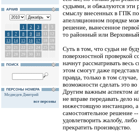
судьями, и обжалуются эти 
АРХИВ
смыслу внесенных в ГПК по
апелляционном порядке мож
решение, вынесенное первой
1
2
3
4
5
то районный или Верховный
6
7
8
9
10
11
12
13
14
15
16
17
18
19
20
21
22
23
24
25
26
Суть в том, что судьи не бу
27
28
29
30
31
поверхностной проверкой с
начнут рассматривать весь 
ПОИСК
этом смогут даже представл
правда, только в том случае
возможности сделать это во
ПЕРСОНЫ НОМЕРА
Другим важным аспектом апе
Медведев Дмитрий
не вправе передавать дело н
все персоны
нижестоящую инстанцию, а
самостоятельное решение -
удовлетворить жалобу, либо
прекратить производство.