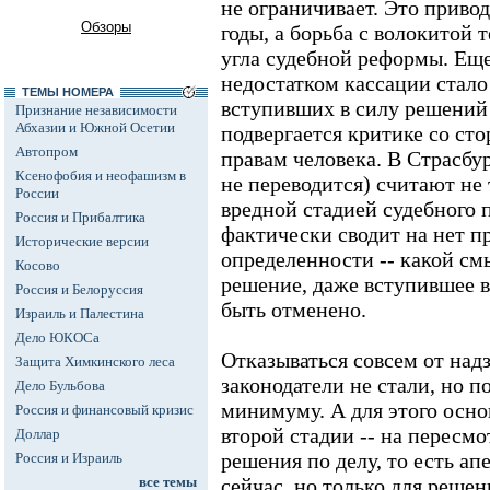
не ограничивает. Это приво
Обзоры
годы, а борьба с волокитой 
угла судебной реформы. Ещ
недостатком кассации стало
ТЕМЫ НОМЕРА
вступивших в силу решений 
Признание независимости
Абхазии и Южной Осетии
подвергается критике со ст
Автопром
правам человека. В Страсбур
Ксенофобия и неофашизм в
не переводится) считают не
России
вредной стадией судебного п
Россия и Прибалтика
фактически сводит на нет 
Исторические версии
определенности -- какой смы
Косово
решение, даже вступившее в
Россия и Белоруссия
быть отменено.
Израиль и Палестина
Дело ЮКОСа
Отказываться совсем от над
Защита Химкинского леса
законодатели не стали, но п
Дело Бульбова
минимуму. А для этого осно
Россия и финансовый кризис
второй стадии -- на пересмо
Доллар
решения по делу, то есть ап
Россия и Израиль
все темы
сейчас, но только для реше