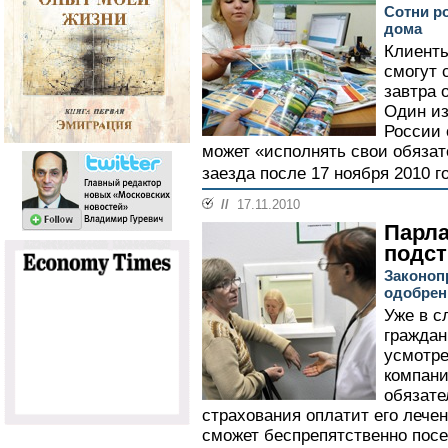
Сотни р
дома
Клиенты
смогут 
завтра 
Один из
России 
может «исполнять свои обязат
заезда после 17 ноября 2010 г
//
17.11.2010
Парл
подст
Законоп
одобрен
Уже в 
граждан
усмотр
компани
обязате
страхования оплатит его лечен
сможет беспрепятственно по