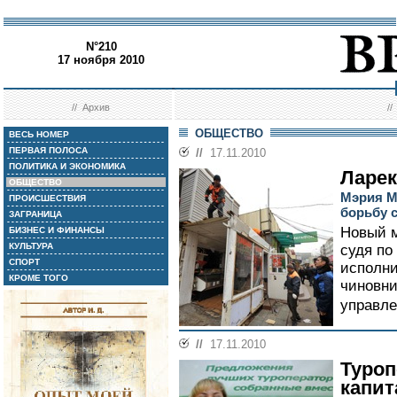
N°210
17 ноября 2010
//
Архив
/
ОБЩЕСТВО
ВЕСЬ НОМЕР
ПЕРВАЯ ПОЛОСА
//
17.11.2010
ПОЛИТИКА И ЭКОНОМИКА
Ларек
ОБЩЕСТВО
Мэрия М
ПРОИСШЕСТВИЯ
борьбу 
ЗАГРАНИЦА
Новый м
БИЗНЕС И ФИНАНСЫ
КУЛЬТУРА
судя по
СПОРТ
исполни
КРОМЕ ТОГО
чиновни
управле
//
17.11.2010
Туроп
капи