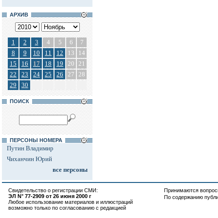
АРХИВ
1
2
3
4
5
6
7
8
9
10
11
12
13
14
15
16
17
18
19
20
21
22
23
24
25
26
27
28
29
30
ПОИСК
ПЕРСОНЫ НОМЕРА
Путин Владимир
Чиханчин Юрий
все персоны
Свидетельство о регистрации СМИ:
Принимаются вопросы
ЭЛ N° 77-2909 от 26 июня 2000 г
По содержанию публ
Любое использование материалов и иллюстраций
возможно только по согласованию с редакцией