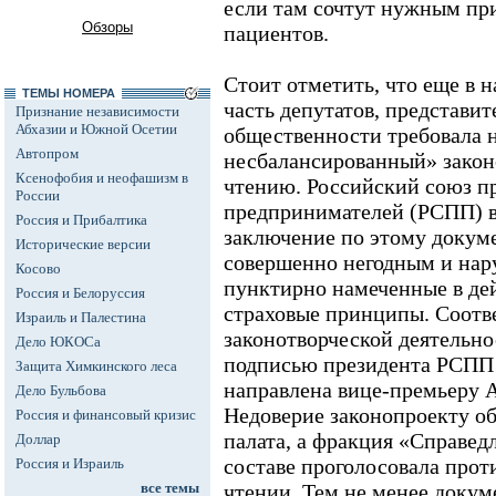
если там сочтут нужным п
Обзоры
пациентов.
Стоит отметить, что еще в 
ТЕМЫ НОМЕРА
часть депутатов, представит
Признание независимости
Абхазии и Южной Осетии
общественности требовала н
Автопром
несбалансированный» закон
Ксенофобия и неофашизм в
чтению. Российский союз 
России
предпринимателей (РСПП) 
Россия и Прибалтика
заключение по этому докуме
Исторические версии
совершенно негодным и нар
Косово
пунктирно намеченные в д
Россия и Белоруссия
страховые принципы. Соотв
Израиль и Палестина
законотворческой деятельн
Дело ЮКОСа
подписью президента РСПП
Защита Химкинского леса
направлена вице-премьеру 
Дело Бульбова
Недоверие законопроекту о
Россия и финансовый кризис
палата, а фракция «Справед
Доллар
составе проголосовала прот
Россия и Израиль
все темы
чтении. Тем не менее доку