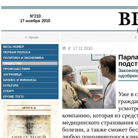
N°210
17 ноября 2010
//
Архив
/
ВЕСЬ НОМЕР
//
17.11.2010
ПЕРВАЯ ПОЛОСА
Парл
ПОЛИТИКА И ЭКОНОМИКА
подст
ОБЩЕСТВО
ПРОИСШЕСТВИЯ
Законоп
ЗАГРАНИЦА
одобрен
БИЗНЕС И ФИНАНСЫ
КУЛЬТУРА
СПОРТ
Уже в 
КРОМЕ ТОГО
гражда
усмотр
компанию, которая из средс
медицинского страхования о
болезни, а также сможет бе
любую понравившуюся клини