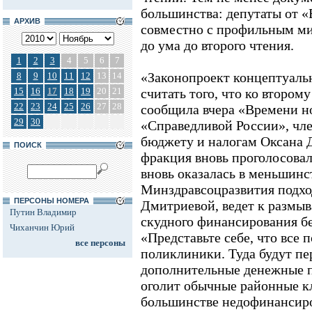
большинства: депутаты от 
АРХИВ
совместно с профильным ми
до ума до второго чтения.
1
2
3
4
5
6
7
«Законопроект концептуальн
8
9
10
11
12
13
14
15
16
17
18
19
20
21
считать того, что ко втором
22
23
24
25
26
27
28
сообщила вчера «Времени но
29
30
«Справедливой России», чл
бюджету и налогам Оксана Д
ПОИСК
фракция вновь проголосовал
вновь оказалась в меньшинс
Минздравсоцразвития подхо
ПЕРСОНЫ НОМЕРА
Дмитриевой, ведет к размыв
Путин Владимир
скудного финансирования б
Чиханчин Юрий
«Представьте себе, что все 
все персоны
поликлиники. Туда будут п
дополнительные денежные п
оголит обычные районные кл
большинстве недофинансиро