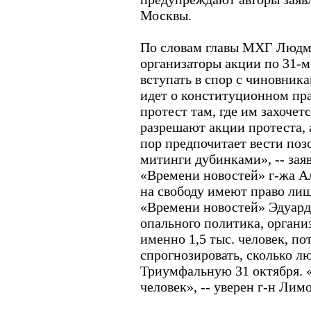
Москвы.
По словам главы МХГ Людм
организаторы акции по 31-м
вступать в спор с чиновник
идет о конституционном пр
протест там, где им захочет
разрешают акции протеста, а
пор предпочитает вести поз
митинги дубинками», -- зая
«Времени новостей» г-жа Ал
на свободу имеют право лишь
«Времени новостей» Эдуард
опального политика, органи
именно 1,5 тыс. человек, по
спрогнозировать, сколько л
Триумфальную 31 октября. «
человек», -- уверен г-н Лим