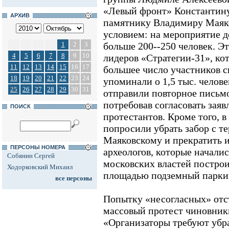
«Левый фронт» Константину
АРХИВ
памятнику Владимиру Маяко
условием: на мероприятие 
1
2
3
больше 200--250 человек. Э
4
5
6
7
8
9
10
лидеров «Стратегии-31», ко
11
12
13
14
15
16
17
большее число участников св
18
19
20
21
22
23
24
упоминали о 1,5 тыс. челове
25
26
27
28
29
30
31
отправили повторное письм
потребовав согласовать заяв
ПОИСК
протестантов. Кроме того, 
попросили убрать забор с т
Маяковскому и прекратить 
ПЕРСОНЫ НОМЕРА
археологов, которые началис
Собянин Сергей
московских властей постро
Ходорковский Михаил
площадью подземный парки
все персоны
Попытку «несогласных» отст
массовый протест чиновник
«Организаторы требуют убра