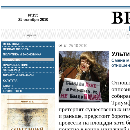
N°195
25 октября 2010
//
Архив
/
ВЕСЬ НОМЕР
//
25.10.2010
ПЕРВАЯ ПОЛОСА
Ульт
ПОЛИТИКА И ЭКОНОМИКА
Смена м
ОБЩЕСТВО
отношен
ПРОИСШЕСТВИЯ
ЗАГРАНИЦА
БИЗНЕС И ФИНАНСЫ
КУЛЬТУРА
Отноше
СПОРТ
оппозиц
КРОМЕ ТОГО
собира
Триумф
претерпят существенных из
и раньше, предстоит борот
провести на площади хотя бы
понятно в конце минувшей н