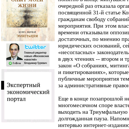
очередной раз отказала орг
посвященной 31-й статье К
гражданам свободу собраний
мероприятия. При этом влас
времени отказывали оппозиц
достаточных, по мнению пра
юридических оснований, се
«несогласных» законодатель
в двух чтениях -- втором и 
закон «О собраниях, митинг
и пикетированиях», которые
публичные мероприятия тем
за административные право
Еще в конце позапрошлой не
многомесячном споре власте
выходить на Триумфальную 
долгожданная пауза. Напомн
интервью интернет-изданию