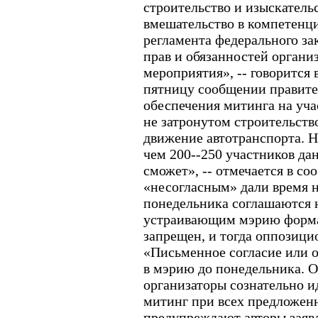
строительство и изыскатель
вмешательство в компетенц
регламента федерального за
прав и обязанностей органи
мероприятия», -- говорится
пятницу сообщении правите
обеспечения митинга на уч
не затронутом строительств
движение автотранспорта. Н
чем 200--250 участников да
сможет», -- отмечается в с
«несогласным» дали время 
понедельника соглашаются 
устраивающим мэрию формат
запрещен, и тогда оппозици
«Письменное согласие или о
в мэрию до понедельника. От
организаторы сознательно 
митинг при всех предложенн
предупреждают авторы заявл