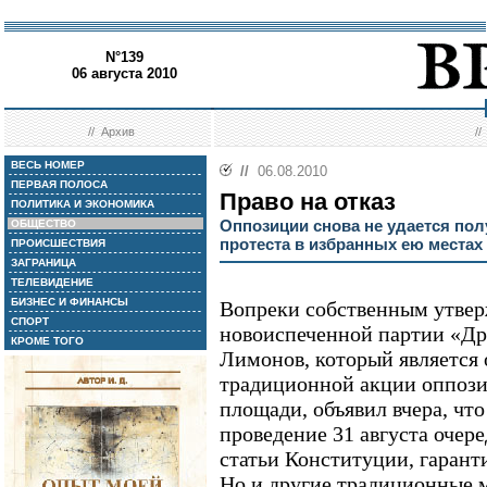
N°139
06 августа 2010
//
Архив
/
ВЕСЬ НОМЕР
//
06.08.2010
ПЕРВАЯ ПОЛОСА
Право на отказ
ПОЛИТИКА И ЭКОНОМИКА
Оппозиции снова не удается пол
ОБЩЕСТВО
протеста в избранных ею местах
ПРОИСШЕСТВИЯ
ЗАГРАНИЦА
ТЕЛЕВИДЕНИЕ
БИЗНЕС И ФИНАНСЫ
Вопреки собственным утве
СПОРТ
новоиспеченной партии «Др
КРОМЕ ТОГО
Лимонов, который является 
традиционной акции оппоз
площади, объявил вчера, что
проведение 31 августа очер
статьи Конституции, гаран
Но и другие традиционные 