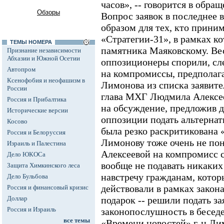
часов», -- говорится в обра
Обзоры
Вопрос заявок в последнее 
образом для тех, кто приним
«Стратегии-31», в рамках к
ТЕМЫ НОМЕРА
памятника Маяковскому. В
Признание независимости
Абхазии и Южной Осетии
оппозиционеры спорили, сл
Автопром
на компромиссы, предпола
Ксенофобия и неофашизм в
Лимонова из списка заявите
России
глава МХГ Людмила Алексее
Россия и Прибалтика
на обсуждение, предложив 
Исторические версии
оппозиции подать альтернат
Косово
была резко раскритикована 
Россия и Белоруссия
Лимонову тоже очень не пон
Израиль и Палестина
Алексеевой на компромисс с
Дело ЮКОСа
вообще не подавать никаких
Защита Химкинского леса
навстречу гражданам, котор
Дело Бульбова
действовали в рамках закон
Россия и финансовый кризис
Доллар
подарок -- решили подать за
Россия и Израиль
законопослушность в бесед
все темы
«Времени новостей» г-н Лим