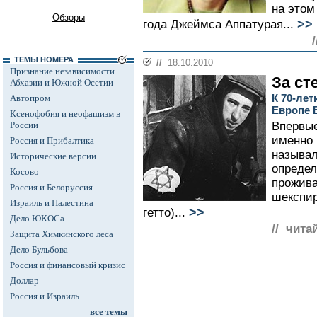
на этом
Обзоры
>>
года Джеймса Аппатурая...
ТЕМЫ НОМЕРА
//
18.10.2010
Признание независимости
За ст
Абхазии и Южной Осетии
К 70-ле
Автопром
Европе 
Ксенофобия и неофашизм в
России
Впервые
именно 
Россия и Прибалтика
называл
Исторические версии
определ
Косово
прожива
Россия и Белоруссия
шекспир
Израиль и Палестина
>>
гетто)...
Дело ЮКОСа
// чита
Защита Химкинского леса
Дело Бульбова
Россия и финансовый кризис
Доллар
Россия и Израиль
все темы