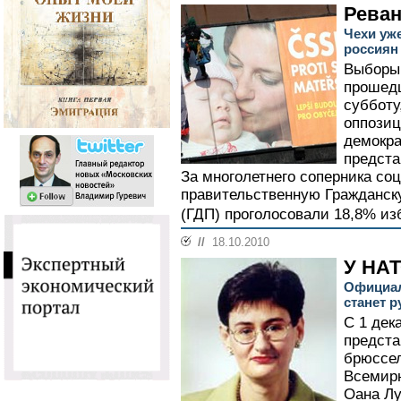
Рева
Чехи уж
россиян
Выборы 
прошедш
субботу
оппозиц
демокра
предста
За многолетнего соперника со
правительственную Гражданск
(ГДП) проголосовали 18,8% из
//
18.10.2010
У НАТ
Официал
станет 
С 1 де
предста
брюссел
Всемир
Оана Лу