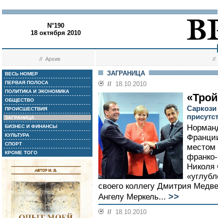
N°190
18 октября 2010
//
Архив
/
ЗАГРАНИЦА
ВЕСЬ НОМЕР
ПЕРВАЯ ПОЛОСА
//
18.10.2010
ПОЛИТИКА И ЭКОНОМИКА
«Трой
ОБЩЕСТВО
Саркози
ПРОИСШЕСТВИЯ
присутс
ЗАГРАНИЦА
Норманд
БИЗНЕС И ФИНАНСЫ
КУЛЬТУРА
Франции
СПОРТ
местом 
КРОМЕ ТОГО
франко-
Николя 
«углубл
своего коллегу Дмитрия Медв
>>
Ангелу Меркель...
//
18.10.2010