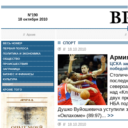
N°190
18 октября 2010
//
Архив
/
СПОРТ
ВЕСЬ НОМЕР
ПЕРВАЯ ПОЛОСА
//
18.10.2010
ПОЛИТИКА И ЭКОНОМИКА
Армия
ОБЩЕСТВО
ЦСКА за
ПРОИСШЕСТВИЯ
победой
ЗАГРАНИЦА
Столичн
БИЗНЕС И ФИНАНСЫ
КУЛЬТУРА
последн
СПОРТ
североа
КРОМЕ ТОГО
над «Кл
двух пр
НБА под
Душко Вуйошевича уступили з
>>
«Оклахоме» (89:97)...
//
18.10.2010