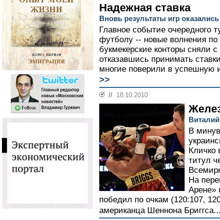
Надежная ставка
Вновь результаты игр оказалис
Главное событие очередного т
футболу -- новые волнения по
букмекерские конторы сняли с 
отказавшись принимать ставки
многие поверили в успешную и
>>
//
18.10.2010
Желе
Виталий
В минув
украинс
Кличко 
титул ч
Всемирн
На пере
Арене» 
победил по очкам (120:107, 120
американца Шеннона Бриггса..