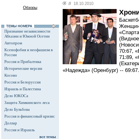
//
18.10.2010
Обзоры
Хрон
Баскетб
Женщины
ТЕМЫ НОМЕРА
Признание независимости
«Спарта
Абхазии и Южной Осетии
(Видное
Автопром
(Новоси
Ксенофобия и неофашизм в
70:67, «
России
71:89, 
Россия и Прибалтика
(Екатери
Исторические версии
«Надежда» (Оренбург) -- 69:67
Косово
Россия и Белоруссия
Израиль и Палестина
Дело ЮКОСа
Защита Химкинского леса
Дело Бульбова
Россия и финансовый кризис
Доллар
Россия и Израиль
все темы