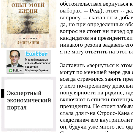
обстоятельствах вернуться к
выборах. --
Ред.
), ответ -- д
вопросу, -- сказал он и доба
да, но при определенных обс
вопрос не стоит ни перед о
кандидатов на президентски
никакого резона задавать ег
я не могу ответить на этот в
Заставить «вернуться к это
могут по меньшей мере два 
всегда стремился занять пре
у него по-прежнему доволь
популярности на родине, гд
включают в списки потенци
президенты. Не стоит забыв
стала для г-на Стросс-Кана
следствием его внутриполит
он, будучи уже много лет о