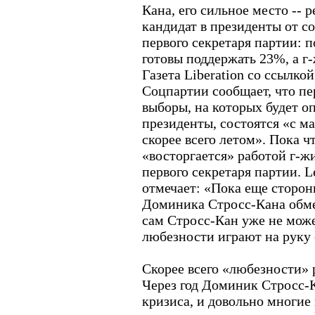
Кана, его сильное место -- 
кандидат в президенты от с
первого секретаря партии: п
готовы поддержать 23%, а г
Газета Liberation со ссылко
Соцпартии сообщает, что п
выборы, на которых будет о
президенты, состоятся «с ма
скорее всего летом». Пока ч
«восторгается» работой г-ж
первого секретаря партии. L
отмечает: «Пока еще сторо
Доминика Стросс-Кана обм
сам Стросс-Кан уже не може
любезности играют на руку 
Скорее всего «любезности»
Через год Доминик Стросс-К
кризиса, и довольно многие