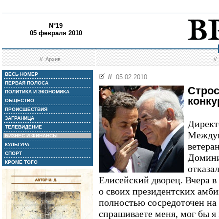
N°19
05 февраля 2010
//
Архив
/
ВЕСЬ НОМЕР
//
05.02.2010
ПЕРВАЯ ПОЛОСА
Строс
ПОЛИТИКА И ЭКОНОМИКА
конку
ОБЩЕСТВО
ПРОИСШЕСТВИЯ
ЗАГРАНИЦА
Директ
ТЕЛЕВИДЕНИЕ
Междун
БИЗНЕС И ФИНАНСЫ
ветера
КУЛЬТУРА
СПОРТ
Домини
КРОМЕ ТОГО
отказал
Елисейский дворец. Вчера в
о своих президентских амби
полностью сосредоточен на
спрашиваете меня, мог бы я