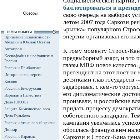
Социалистической партии,
баллотироваться в презид
Обзоры
свою очередь на выборах ус
летом 2007 года Саркози ре
«рынка» популярного Стросс
ТЕМЫ НОМЕРА
энергии организовал его на
Признание независимости
Абхазии и Южной Осетии
Автопром
К тому моменту Стросс-Кан
Ксенофобия и неофашизм в
предвыборный азарт, и это 
России
главы МВФ новое качество. 
Россия и Прибалтика
претендент на этот пост не 
Исторические версии
десятками глав государств --
Косово
задабривая, с кем-то торгуя
Россия и Белоруссия
его дипломатические достои
Израиль и Палестина
произвели, и российские вл
Дело ЮКОСа
придать процессу демократи
Защита Химкинского леса
собственного кандидата. Те
Дело Бульбова
кампания увенчалась успехо
Россия и финансовый кризис
обошлась французским нало
Доллар
Саркози и Стросс-Кана цена
Россия и Израиль