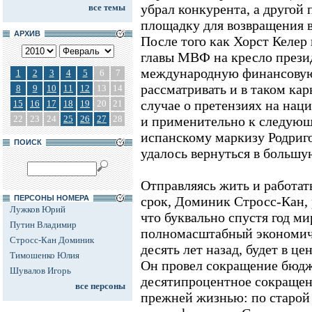
убрал конкурента, а другой
все темы
площадку для возвращения 
АРХИВ
После того как Хорст Келер 
главы МВФ на кресло прези
международную финансовую
1
2
3
4
5
6
7
рассматривать и в таком кар
8
9
10
11
12
13
14
случае о претензиях на нац
15
16
17
18
19
20
21
22
23
24
25
26
27
28
и применительно к следующ
испанскому маркизу Родриго 
ПОИСК
удалось вернуться в большу
Отправляясь жить и работат
ПЕРСОНЫ НОМЕРА
срок, Доминик Стросс-Кан, 
Лужков Юрий
что буквально спустя год ми
Путин Владимир
полномасштабный экономиче
Стросс-Кан Доминик
десять лет назад, будет в ц
Тимошенко Юлия
Он провел сокращение бюдже
Шувалов Игорь
десятипроцентное сокращени
все персоны
прежней жизнью: по старой