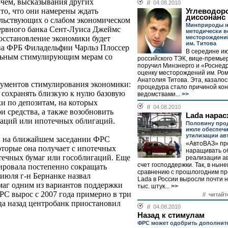
чем, высказывания других
//
04.08.2010
то, что они намерены ждать
Углеводор
диссонанс
ельствующих о слабом экономическом
Минприроды н
зервного банка Сент-Луиса Джеймс
методически в
месторождений
восстановление экономики будет
им. Титова
ава ФРБ Филадельфии Чарльз Плоссер
В середине и
ельным стимулирующим мерам со
российского ТЭК, вице-премье
поручил Минэнерго и «Роснед
оценку месторождений им. Ром
Анатолия Титова. Эта, казало
трументов стимулирования экономики:
процедура стало причиной ко
 сохранять близкую к нулю базовую
ведомствами...
>>
ки по депозитам, на которых
//
04.08.2010
 средства, а также возобновить
Lada нарас
гаций или ипотечных облигаций.
Половину про
июле обеспеч
утилизации а
al, на ближайшем заседании ФРС
«АвтоВАЗ» пр
которые она получает с ипотечных
наращивать о
течных бумаг или гособлигаций. Еще
реализации а
счет господдержки. Так, в ны
ировала постепенно сокращать
сравнению с прошлогодним п
 июля г-н Бернанке назвал
Lada в России выросли почти н
маг одним из вариантов поддержки
тыс. штук...
>>
С вырос с 2007 года примерно в три
// читайт
яца назад центробанк приостановил
//
04.08.2010
Назад к стимулам
ФРС может одобрить дополнит