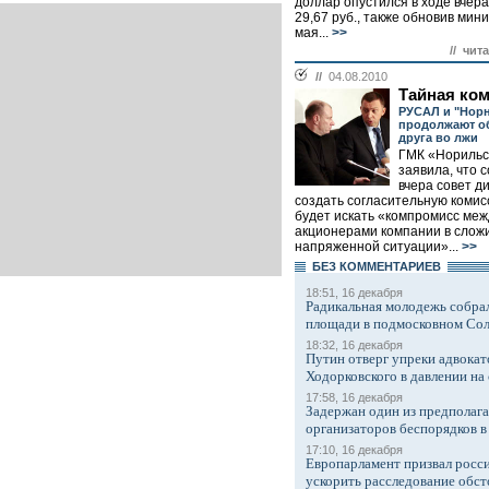
доллар опустился в ходе вчер
29,67 руб., также обновив мин
мая...
>>
// чит
//
04.08.2010
Тайная ко
РУСАЛ и "Нор
продолжают о
друга во лжи
ГМК «Норильс
заявила, что 
вчера совет д
создать согласительную комис
будет искать «компромисс ме
акционерами компании в слож
напряженной ситуации»...
>>
БЕЗ КОМMЕНТАРИЕВ
18:51, 16 декабря
Радикальная молодежь собрал
площади в подмосковном Со
18:32, 16 декабря
Путин отверг упреки адвокат
Ходорковского в давлении на 
17:58, 16 декабря
Задержан один из предполаг
организаторов беспорядков 
17:10, 16 декабря
Европарламент призвал росси
ускорить расследование обст