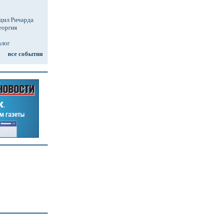
дил Ричарда
еоргия
алог
все события