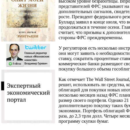
высоком уровне безработицы. Впро
представителей ФРС указывают на 
дополнительных сигналов, свидет
росте. Президент федерального ре
Буллард заявил в конце июля, что 
продолжаться в течение осени. Гл
считает, что призывы к дополнит
стороны ФРС преждевременны.
У регуляторов есть несколько инс
они могут заявить о необходимости
ставку, сократить процентные став
коммерческие банки размещают свои
покупку большого объема гособли
Как отмечает The Wall Street Journ
решит, использовать ли средства, 
облигаций для покупки новых ипо
несколько месяцев назад ФРС план
размер своего портфеля. Однако 21
дополнительную покупку таких бу
экономики. Портфель облигаций ФР
раза, до 2,3 трлн долл. Четыре мес
программу скупки бумаг.