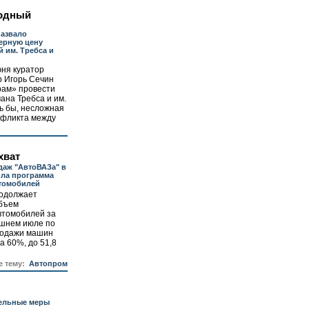
одный
азвало
ерную цену
 им. Требса и
юня куратор
р Игорь Сечин
рам» провести
ана Требса и им.
сь бы, несложная
нфликта между
хват
даж "АвтоВАЗа" в
ила программа
втомобилей
одолжает
бъем
втомобилей за
нешнем июле по
родажи машин
а 60%, до 51,8
е тему:
Автопром
ельные меры