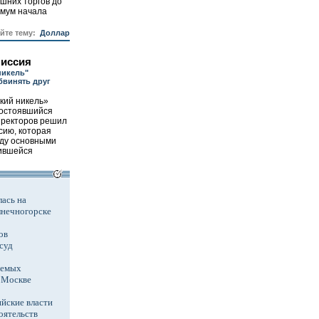
ашних торгов до
имум начала
айте тему:
Доллар
миссия
никель"
бвинять друг
кий никель»
состоявшийся
иректоров решил
сию, которая
жду основными
ившейся
ась на
лнечногорске
ов
суд
аемых
в Москве
йские власти
оятельств