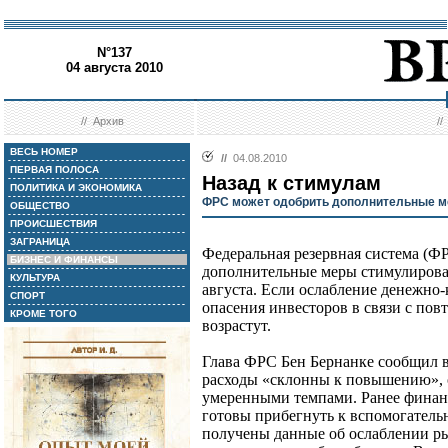
N°137
04 августа 2010
//
Архив
/
ВЕСЬ НОМЕР
//
04.08.2010
ПЕРВАЯ ПОЛОСА
Назад к стимулам
ПОЛИТИКА И ЭКОНОМИКА
ФРС может одобрить дополнительные м
ОБЩЕСТВО
ПРОИСШЕСТВИЯ
ЗАГРАНИЦА
Федеральная резервная система (
БИЗНЕС И ФИНАНСЫ
дополнительные меры стимулирова
КУЛЬТУРА
августа. Если ослабление денежно
СПОРТ
опасения инвесторов в связи с по
КРОМЕ ТОГО
возрастут.
Глава ФРС Бен Бернанке сообщил в
расходы «склонны к повышению», о
умеренными темпами. Ранее финанс
готовы прибегнуть к вспомогатель
получены данные об ослаблении р