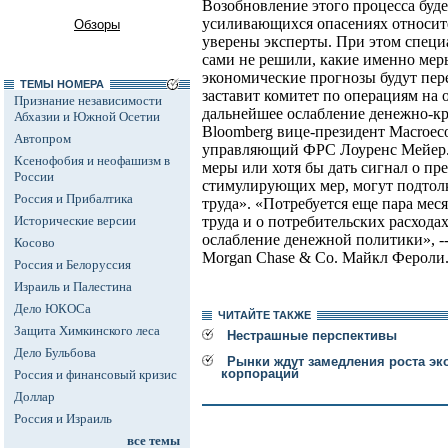
Возобновление этого процесса буде
усиливающихся опасениях относи
Обзоры
уверены эксперты. При этом специ
сами не решили, какие именно мер
экономические прогнозы будут пер
ТЕМЫ НОМЕРА
заставит комитет по операциям на 
Признание независимости
дальнейшее ослабление денежно-кр
Абхазии и Южной Осетии
Bloomberg вице-президент Macroec
Автопром
управляющий ФРС Лоуренс Мейер. -
Ксенофобия и неофашизм в
меры или хотя бы дать сигнал о п
России
стимулирующих мер, могут подтол
Россия и Прибалтика
труда». «Потребуется еще пара ме
Исторические версии
труда и о потребительских расхода
ослабление денежной политики», --
Косово
Morgan Chase & Co. Майкл Фероли
Россия и Белоруссия
Израиль и Палестина
Дело ЮКОСа
ЧИТАЙТЕ ТАКЖЕ
Защита Химкинского леса
Нестрашные перспективы
Дело Бульбова
Рынки ждут замедления роста эк
корпораций
Россия и финансовый кризис
Доллар
Россия и Израиль
все темы