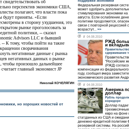
поддержки экономики
т свидетельствовать об
Федеральная резервная сист
тельно перспектив экономики США,
может одобрить дополнитель
алисты полагают, что власти пока
стимулирования экономики на
ы будут приняты. «Если
августа. Если ослабление ден
политики продолжится, опасен
есмотрены в сторону ухудшения, это
связи с повторной рецессией 
открытом рынке проголосовать за
возрастут...
>>
едитной политики, -- сказал
//
04.08.2010
onomic Advisors LLC и бывший
РЖД больш
- К тому, чтобы пойти на такие
и вкладыв
рекращении сворачивания
Правительство
сдерживание 
кнуть негативные данные с рынка
Правительств
сяцев негативных данных о рынке
"Российские ж
х, чтобы произошло дальнейшее
(РЖД) соглас
 считает главный экономист JP
компенсации из федерального
году, сообщил вчера заместит
.
экономического развития Андре
Николай КОЧЕЛЯГИН
//
04.08.2010
Америка п
доллар
Рубль продолж
коридоре
ономики, но хороших новостей от
Доллар падае
трехмесячные
евро на фоне
статданных из США и ожидани
денежно-кредитной политики
резервной системы. На росси