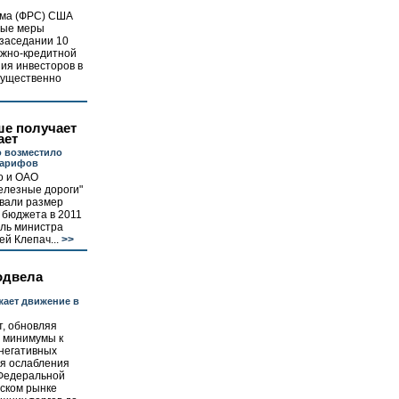
ема (ФРС) США
ные меры
 заседании 10
ежно-кредитной
ия инвесторов в
существенно
е получает
ает
 возместило
тарифов
о и ОАО
елезные дороги"
овали размер
 бюджета в 2011
ель министра
й Клепач...
>>
одвела
ает движение в
т, обновляя
 минимумы к
 негативных
я ослабления
 Федеральной
йском рынке