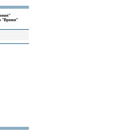
ремя"
о "Время"