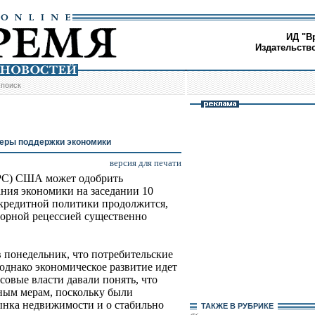
ИД "В
Издательств
/
поиск
еры поддержки экономики
версия для печати
ФРС) США может одобрить
ния экономики на заседании 10
-кредитной политики продолжится,
вторной рецессией существенно
 понедельник, что потребительские
днако экономическое развитие идет
овые власти давали понять, что
ным мерам, поскольку были
ынка недвижимости и о стабильно
ТАКЖЕ В РУБРИКЕ