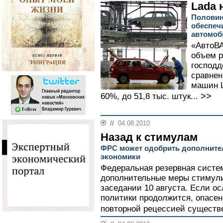
Lada 
Половин
обеспеч
автомоб
«АвтоВА
объем р
господд
сравне
машин L
>>
60%, до 51,8 тыс. штук...
//
04.08.2010
Назад к стимулам
ФРС может одобрить дополнит
экономики
Федеральная резервная систе
дополнительные меры стимули
заседании 10 августа. Если о
политики продолжится, опасен
повторной рецессией существе