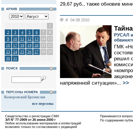
29,67 руб., также обновив мин
АРХИВ
//
04.08.2010
1
Тайна
2
3
4
5
6
7
8
РУСАЛ и
9
10
11
12
13
14
15
обвинять
16
17
18
19
20
21
22
ГМК «Но
23
24
25
26
27
28
29
состояв
решил с
30
31
комисси
ПОИСК
«компр
акцион
>>
напряженной ситуации»...
ПЕРСОНЫ НОМЕРА
Коморовский Бронислав
все персоны
Свидетельство о регистрации СМИ:
Принимаются вопросы
ЭЛ N° 77-2909 от 26 июня 2000 г
По содержанию публ
Любое использование материалов и иллюстраций
возможно только по согласованию с редакцией