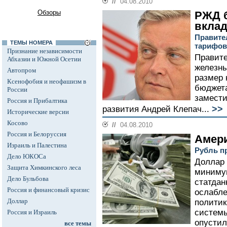
//
04.08.2010
Обзоры
РЖД б
вкла
Правите
ТЕМЫ НОМЕРА
тарифов
Признание независимости
Правите
Абхазии и Южной Осетии
железны
Автопром
размер 
Ксенофобия и неофашизм в
бюджета
России
замести
Россия и Прибалтика
>>
развития Андрей Клепач...
Исторические версии
Косово
//
04.08.2010
Россия и Белоруссия
Амери
Израиль и Палестина
Рубль п
Дело ЮКОСа
Доллар 
Защита Химкинского леса
минимум
Дело Бульбова
статдан
Россия и финансовый кризис
ослабле
Доллар
политик
системы
Россия и Израиль
опустил
все темы