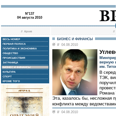
N°137
04 августа 2010
//
Архив
/
БИЗНЕС И ФИНАНСЫ
ВЕСЬ НОМЕР
ПЕРВАЯ ПОЛОСА
//
04.08.2010
ПОЛИТИКА И ЭКОНОМИКА
Угле
ОБЩЕСТВО
Минприр
ПРОИСШЕСТВИЯ
верную 
ЗАГРАНИЦА
им. Тито
БИЗНЕС И ФИНАНСЫ
В серед
КУЛЬТУРА
СПОРТ
ТЭК, ви
КРОМЕ ТОГО
поручил
провест
Романа 
Эта, казалось бы, несложная 
конфликта между ведомствами
//
04.08.2010