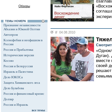
озаглав
«Восхож
Обзоры
соглаша
экспери
ТЕМЫ НОМЕРА
Признание независимости
Абхазии и Южной Осетии
//
04.08.2010
Автопром
Тяжел
Ксенофобия и неофашизм в
России
Смотрите
Россия и Прибалтика
«Однокл
Исторические версии
Дуган).
вместе 
Косово
своей д
Россия и Белоруссия
решают 
Израиль и Палестина
семьями
Дело ЮКОСа
Защита Химкинского леса
Дело Бульбова
Россия и финансовый кризис
Доллар
Россия и Израиль
все темы