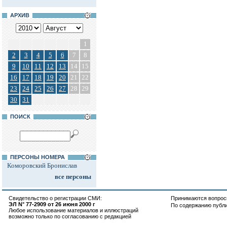
АРХИВ
1
2
3
4
5
6
7
8
9
10
11
12
13
14
15
16
17
18
19
20
21
22
23
24
25
26
27
28
29
30
31
ПОИСК
ПЕРСОНЫ НОМЕРА
Коморовский Бронислав
все персоны
Свидетельство о регистрации СМИ:
Принимаются вопросы
ЭЛ N° 77-2909 от 26 июня 2000 г
По содержанию публ
Любое использование материалов и иллюстраций
возможно только по согласованию с редакцией