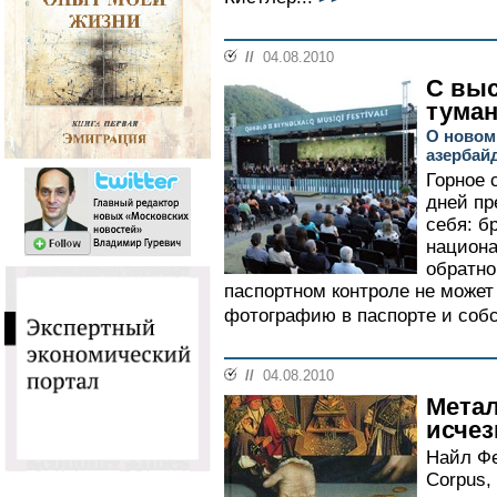
//
04.08.2010
С выс
тума
О новом
азербай
Горное 
дней пр
себя: б
национа
обратно
паспортном контроле не может
фотографию в паспорте и собс
//
04.08.2010
Металл
исчез
Найл Фе
Corpus, 