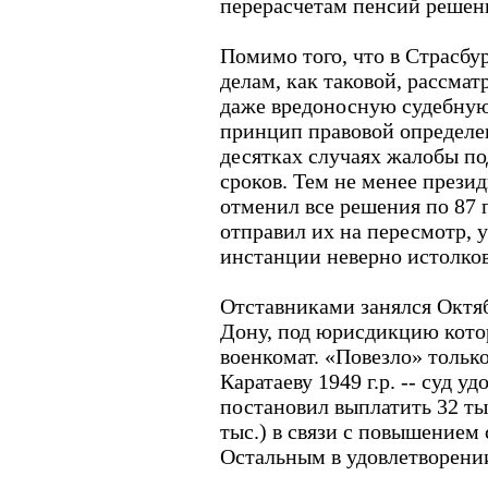
перерасчетам пенсий решен
Помимо того, что в Страсбу
делам, как таковой, рассма
даже вредоносную судебну
принцип правовой определе
десятках случаях жалобы п
сроков. Тем не менее прези
отменил все решения по 87
отправил их на пересмотр, у
инстанции неверно истолков
Отставниками занялся Октяб
Дону, под юрисдикцию кото
военкомат. «Повезло» тольк
Каратаеву 1949 г.р. -- суд у
постановил выплатить 32 тыс
тыс.) в связи с повышением
Остальным в удовлетворении