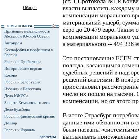
(ст. 1 Протокола №1 к Конве
власти выплатить каждому из
Обзоры
компенсации морального вре
материальный ущерб, сумма 
ТЕМЫ НОМЕРА
евро до 20 479 евро. Таким 
Признание независимости
компенсации морального уще
Абхазии и Южной Осетии
а материального -- 494 336 е
Автопром
Ксенофобия и неофашизм в
России
Это постановление ЕСПЧ ст
Россия и Прибалтика
полгода, касающимся отмен
Исторические версии
судебных решений в надзоре
Косово
решений властями. В ноябр
Россия и Белоруссия
приостановил рассмотрение 
Израиль и Палестина
число их пошло на тысячи. 
Дело ЮКОСа
компенсации, но от этого п
Защита Химкинского леса
Дело Бульбова
В итоге Страсбург потребов
Россия и финансовый кризис
данные ими обязанности в с
Доллар
были названы «системными»,
Россия и Израиль
выплачивать присужденные 
все темы