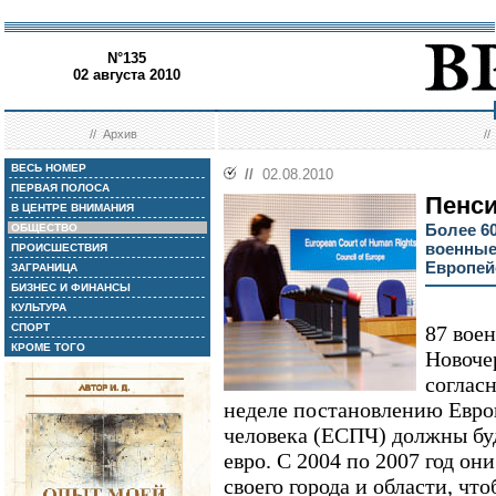
N°135
02 августа 2010
//
Архив
/
ВЕСЬ НОМЕР
//
02.08.2010
ПЕРВАЯ ПОЛОСА
Пенси
В ЦЕНТРЕ ВНИМАНИЯ
Более 6
ОБЩЕСТВО
военные
ПРОИСШЕСТВИЯ
Европей
ЗАГРАНИЦА
БИЗНЕС И ФИНАНСЫ
КУЛЬТУРА
СПОРТ
87 вое
КРОМЕ ТОГО
Новоче
соглас
неделе постановлению Европ
человека (ЕСПЧ) должны буд
евро. С 2004 по 2007 год он
своего города и области, чт