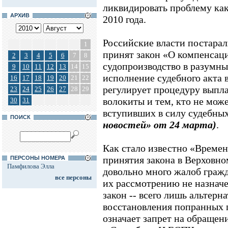
ликвидировать проблему как 
АРХИВ
2010 года.
Российские власти постарал
1
принят закон «О компенсаци
2
3
4
5
6
7
8
судопроизводство в разумны
9
10
11
12
13
14
15
исполнение судебного акта 
16
17
18
19
20
21
22
регулирует процедуру выпл
23
24
25
26
27
28
29
волокиты и тем, кто не мож
30
31
вступивших в силу судебн
ПОИСК
новостей» от 24 марта)
.
Как стало известно «Времен
принятия закона в Верховно
ПЕРСОНЫ НОМЕРА
Памфилова Элла
довольно много жалоб гражд
все персоны
их рассмотрению не назнач
закон -- всего лишь альтерн
восстановления попранных п
означает запрет на обраще