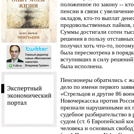
положенное по закону -- кт
пенсии в связи с увеличен
окладов, кто-то выплат ден
продовольственных пайков, к
Суммы достигали сотен тыс
решения в пользу отставных
получил хоть что-то, потом
была пересмотрена в порядк
вступивших в силу решений),
была исполнена.
Пенсионеры обратились с жа
дело по имени первого заяв
«Стрельцов и другие 86 вое
Новочеркасска против Росс
признали нарушенными их п
судебное разбирательство в
судом (ст. 6 Европейской ко
человека и основных свобод