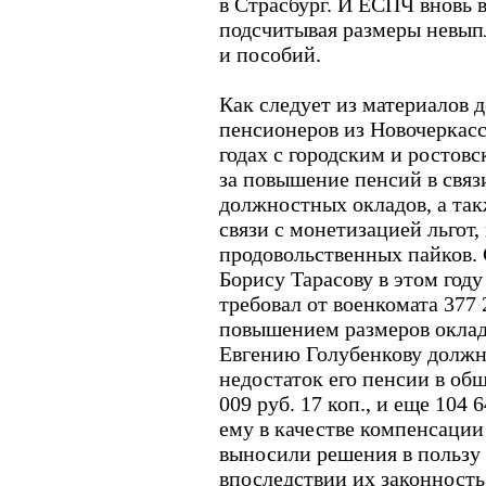
в Страсбург. И ЕСПЧ вновь в
подсчитывая размеры невып
и пособий.
Как следует из материалов д
пенсионеров из Новочеркасск
годах с городским и ростов
за повышение пенсий в свя
должностных окладов, а так
связи с монетизацией льгот
продовольственных пайков.
Борису Тарасову в этом году
требовал от военкомата 377 2
повышением размеров окла
Евгению Голубенкову должно
недостаток его пенсии в об
009 руб. 17 коп., и еще 104 
ему в качестве компенсации
выносили решения в пользу 
впоследствии их законность