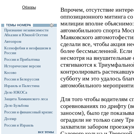
Обзоры
Впрочем, отсутствие интере
оппозиционного митинга со
милиции вполне объяснимо
ТЕМЫ НОМЕРА
автомобильного спорта Мос
Признание независимости
Абхазии и Южной Осетии
Маяковского автомотофести
Автопром
сделали все, чтобы акция н
Ксенофобия и неофашизм в
более бессмысленной. Если
России
несмотря на внушительные 
Россия и Прибалтика
стягиваются к Триумфальной
Исторические версии
контролировать растекавшую
Косово
субботу им это удалось бла
Россия и Белоруссия
автомобильного мероприяти
Израиль и Палестина
Дело ЮКОСа
Для того чтобы водителям с
Защита Химкинского леса
соревнованиях по дрифту (в
Дело Бульбова
заносом), было где показыва
Россия и финансовый кризис
Доллар
оградили не только саму Т
Россия и Израиль
захватили забором проезжую
все темы
Садового кольца и Тверской