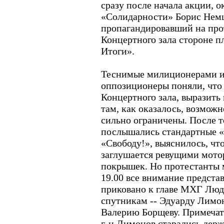
сразу после начала акции, о
«Солидарности» Борис Немц
пропагандировавший на пр
Концертного зала стороне п
Итоги».
Теснимые милиционерами и
оппозиционеры поняли, что 
Концертного зала, выразить 
там, как оказалось, возмож
сильно ограничены. После т
послышались стандартные «П
«Свободу!», выяснилось, чт
заглушается ревущими мото
покрышек. Но протестанты м
19.00 все внимание предста
приковано к главе МХГ Люд
спутникам -- Эдуарду Лимо
Валерию Борщеву. Примечате
г-н Лимонов старались держ