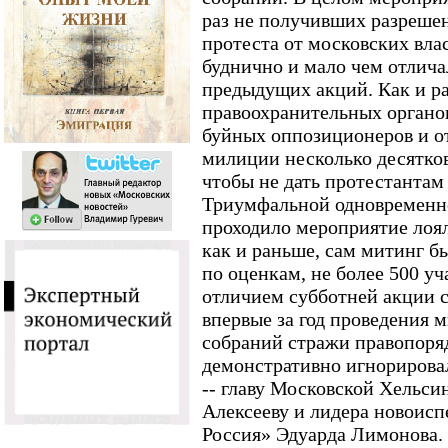
раз не получивших разреше
протеста от московских вла
буднично и мало чем отлича
предыдущих акций. Как и р
правоохранительных органо
буйных оппозиционеров и о
милиции несколько десятков
чтобы не дать протестантам
Триумфальной одновременн
проходило мероприятие лоял
как и раньше, сам митинг б
по оценкам, не более 500 у
отличием субботней акции ст
впервые за год проведения 
собраний стражи правопоряд
демонстративно игнорирова
-- главу Московской Хельс
Алексееву и лидера новоисп
Россия» Эдуарда Лимонова.