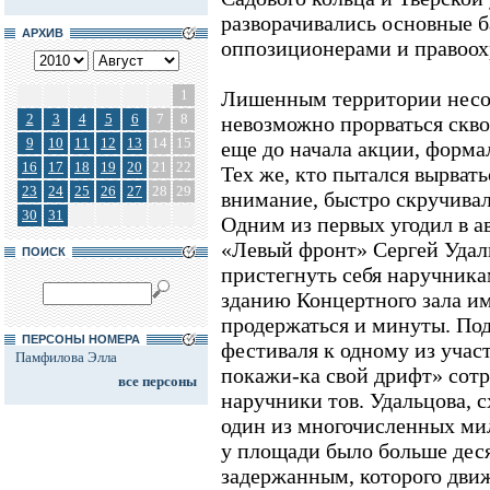
разворачивались основные 
АРХИВ
оппозиционерами и правоох
1
Лишенным территории несо
2
3
4
5
6
7
8
невозможно прорваться скв
9
10
11
12
13
14
15
еще до начала акции, форма
16
17
18
19
20
21
22
Тех же, кто пытался вырвать
23
24
25
26
27
28
29
внимание, быстро скручива
30
31
Одним из первых угодил в а
«Левый фронт» Сергей Удал
ПОИСК
пристегнуть себя наручника
зданию Концертного зала им
продержаться и минуты. По
ПЕРСОНЫ НОМЕРА
фестиваля к одному из учас
Памфилова Элла
покажи-ка свой дрифт» сот
все персоны
наручники тов. Удальцова, с
один из многочисленных ми
у площади было больше дес
задержанным, которого дви