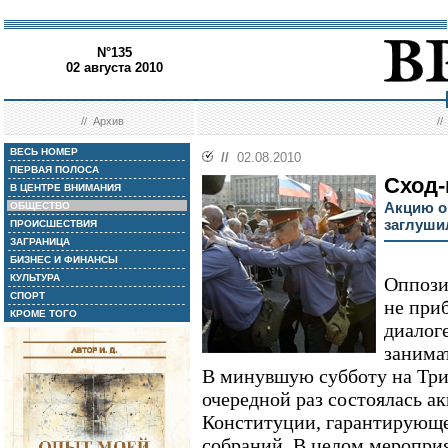
N°135
02 августа 2010
//
Архив
/
ВЕСЬ НОМЕР
//
02.08.2010
ПЕРВАЯ ПОЛОСА
Сход-
В ЦЕНТРЕ ВНИМАНИЯ
Акцию о
ОБЩЕСТВО
заглуши
ПРОИСШЕСТВИЯ
ЗАГРАНИЦА
БИЗНЕС И ФИНАНСЫ
КУЛЬТУРА
Оппози
СПОРТ
не при
КРОМЕ ТОГО
диалоге
занима
В минувшую субботу на Тр
очередной раз состоялась ак
Конституции, гарантирующе
собраний. В целом мероприя