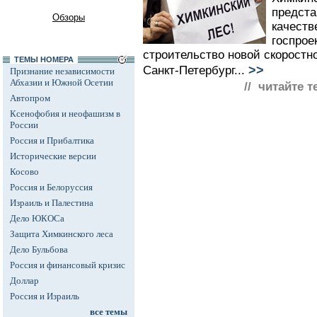
предста
Обзоры
качеств
госпрое
строительство новой скоростн
ТЕМЫ НОМЕРА
>>
Санкт-Петербург...
Признание независимости
Абхазии и Южной Осетии
// читайте т
Автопром
Ксенофобия и неофашизм в
России
Россия и Прибалтика
Исторические версии
Косово
Россия и Белоруссия
Израиль и Палестина
Дело ЮКОСа
Защита Химкинского леса
Дело Бульбова
Россия и финансовый кризис
Доллар
Россия и Израиль
все темы