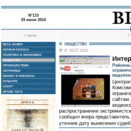
N°133
29 июля 2010
//
Архив
/
ОБЩЕСТВО
ВЕСЬ НОМЕР
ПЕРВАЯ ПОЛОСА
//
29.07.2010
ПОЛИТИКА И ЭКОНОМИКА
Интер 
ОБЩЕСТВО
Районны
ПРОИСШЕСТВИЯ
огранич
ЗАГРАНИЦА
видеохо
БИЗНЕС И ФИНАНСЫ
Центра
КУЛЬТУРА
СПОРТ
Комсомо
КРОМЕ ТОГО
огранич
сайтам,
видеохо
распространение экстремистс
сообщил вчера представитель 
уточнив дату вынесения судеб