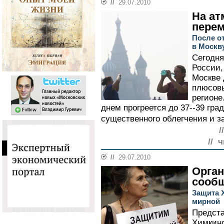
//
29.07.2010
На ат
пере
После о
в Москв
Сегодня
России,
Москве 
плюсовы
регионе
днем прогреется до 37--39 гра
существенного облегчения и за
/
// 
//
29.07.2010
Орган
сооб
Защита 
мирной
Предст
Химкинс